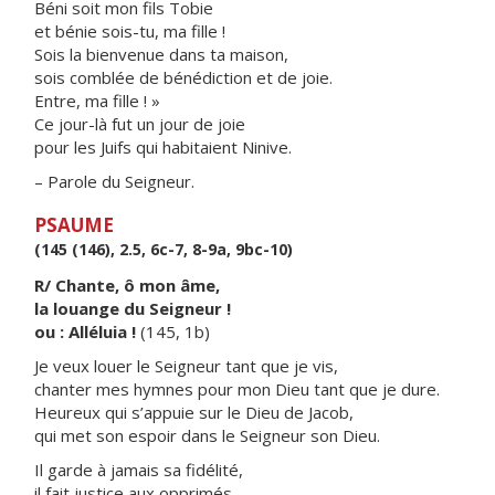
Béni soit mon fils Tobie
et bénie sois-tu, ma fille !
Sois la bienvenue dans ta maison,
sois comblée de bénédiction et de joie.
Entre, ma fille ! »
Ce jour-là fut un jour de joie
pour les Juifs qui habitaient Ninive.
– Parole du Seigneur.
PSAUME
(145 (146), 2.5, 6c-7, 8-9a, 9bc-10)
R/ Chante, ô mon âme,
la louange du Seigneur !
ou : Alléluia !
(145, 1b)
Je veux louer le Seigneur tant que je vis,
chanter mes hymnes pour mon Dieu tant que je dure.
Heureux qui s’appuie sur le Dieu de Jacob,
qui met son espoir dans le Seigneur son Dieu.
Il garde à jamais sa fidélité,
il fait justice aux opprimés,