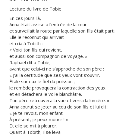
Lecture du livre de Tobie
En ces jours-là,
Anna était assise à l’entrée de la cour
et surveillait la route par laquelle son fils était parti.
Elle le reconnut qui arrivait
et cria à Tobith :
« Voici ton fils qui revient,
et aussi son compagnon de voyage. »
Raphaël dit à Tobie,
avant que celui-ci ne s’approche de son père :
« J’ai la certitude que ses yeux vont s’ouvrir.
Étale sur eux le fiel du poisson ;
le remède provoquera la contraction des yeux
et en détachera le voile blanchâtre.
Ton père retrouvera la vue et verra la lumière. »
Anna courut se jeter au cou de son fils et lui dit :
« Je te revois, mon enfant.
À présent, je peux mourir ! »
Et elle se mit à pleurer.
Quant à Tobith, il se leva