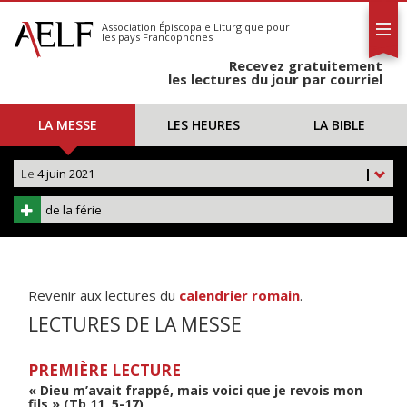
L'AELF
S'abonner
Association Épiscopale Liturgique
pour
les pays Francophones
Calendrier
Recevez gratuitement
Contact
les lectures du jour par courriel
LA MESSE
LES HEURES
LA BIBLE
Le
4 juin 2021
|
de la férie
Revenir aux lectures du
calendrier romain
.
LECTURES DE LA MESSE
PREMIÈRE LECTURE
« Dieu m’avait frappé, mais voici que je revois mon
fils » (Tb 11, 5-17)