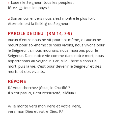
Louez le Seigne
u
r, tous les peuples ;
1
fêtez-l
e
, tous les pays !
Son amour envers nous s'est montr
é
le plus fort ;
2
éternelle est la fidélit
é
du Seigneur !
PAROLE DE DIEU : (RM 14, 7-9)
Aucun d’entre nous ne vit pour soi-même, et aucun ne
meurt pour soi-même : si nous vivons, nous vivons pour
le Seigneur ; si nous mourons, nous mourons pour le
Seigneur. Dans notre vie comme dans notre mort, nous
appartenons au Seigneur. Car, si le Christ a connu la
mort, puis la vie, c’est pour devenir le Seigneur et des
morts et des vivants.
RÉPONS
R/ Vous cherchez Jésus, le Crucifié ?
Il n’est pas ici, il est ressuscité, alléluia !
V/ Je monte vers mon Père et votre Père,
vers mon Dieu et votre Dieu. R/