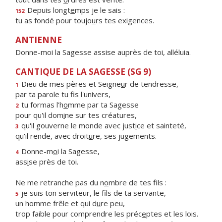
Depuis longt
e
mps je le sais :
152
tu as fondé pour toujo
u
rs tes exigences.
ANTIENNE
Donne-moi la Sagesse assise auprès de toi, alléluia.
CANTIQUE DE LA SAGESSE (SG 9)
Dieu de mes pères et Seigne
u
r de tendresse,
1
par ta parole tu f
s l'univers,
tu formas l'h
o
mme par ta Sagesse
2
pour qu'il dom
i
ne sur tes créatures,
qu'il gouverne le monde avec just
i
ce et sainteté,
3
qu'il rende, avec droit
u
re, ses jugements.
Donne-m
o
i la Sagesse,
4
ass
i
se près de toi.
Ne me retranche pas du n
o
mbre de tes fils :
je suis ton serviteur, le f
ls de ta servante,
5
un homme frêle et qui d
u
re peu,
trop faible pour comprendre les préc
e
ptes et les lois.