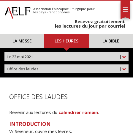
L'AELF
S'abonner
Association Épiscopale Liturgique
pour
les pays Francophones
Calendrier
Recevez gratuitement
Contact
les lectures du jour par courriel
LA MESSE
LES HEURES
LA BIBLE
Le
22 mai 2021
|
Office des laudes
|
OFFICE DES LAUDES
Revenir aux lectures du
calendrier romain
.
INTRODUCTION
V/ Seigneur, ouvre mes lèvres,