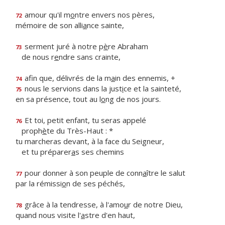
amour qu'il m
o
ntre envers nos pères,
72
mémoire de son alli
a
nce sainte,
serment juré à notre p
è
re Abraham
73
de nous r
e
ndre sans crainte,
afin que, délivrés de la m
a
in des ennemis, +
74
nous le servions dans la just
i
ce et la sainteté,
75
en sa présence, tout au l
o
ng de nos jours.
Et toi, petit enfant, tu seras appelé
76
proph
è
te du Très-Haut : *
tu marcheras devant, à la face du Seigneur,
et tu préparer
a
s ses chemins
pour donner à son peuple de conn
a
ître le salut
77
par la rémissi
o
n de ses péchés,
grâce à la tendresse, à l'amo
u
r de notre Dieu,
78
quand nous visite l'
a
stre d'en haut,