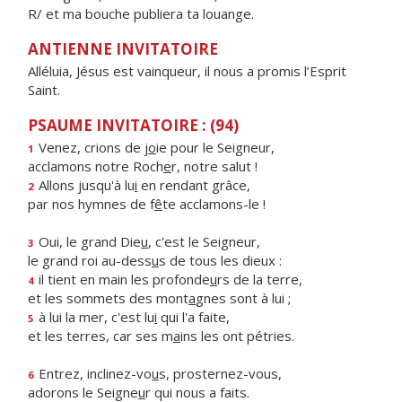
R/ et ma bouche publiera ta louange.
ANTIENNE INVITATOIRE
Alléluia, Jésus est vainqueur, il nous a promis l’Esprit
Saint.
PSAUME INVITATOIRE : (94)
Venez, crions de j
o
ie pour le Seigneur,
1
acclamons notre Roch
e
r, notre salut !
Allons jusqu'à lu
i
en rendant grâce,
2
par nos hymnes de f
ê
te acclamons-le !
Oui, le grand Die
u
, c'est le Seigneur,
3
le grand roi au-dess
u
s de tous les dieux :
il tient en main les profonde
u
rs de la terre,
4
et les sommets des mont
a
gnes sont à lui ;
à lui la mer, c'est lu
i
qui l'a faite,
5
et les terres, car ses m
a
ins les ont pétries.
Entrez, inclinez-vo
u
s, prosternez-vous,
6
adorons le Seigne
u
r qui nous a faits.