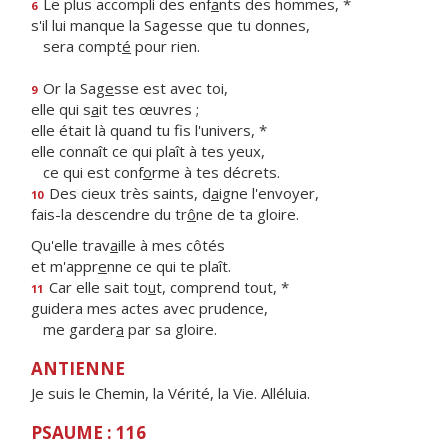
Le plus accompli des enf
a
nts des hommes, *
6
s'il lui manque la Sagesse que tu donnes,
sera compt
é
pour rien.
Or la Sag
e
sse est avec toi,
9
elle qui s
a
it tes œuvres ;
elle était là quand tu f
s l'univers, *
elle connaît ce qui plaît à tes yeux,
ce qui est conf
o
rme à tes décrets.
Des cieux très saints, d
a
igne l'envoyer,
10
fais-la descendre du tr
ô
ne de ta gloire.
Qu'elle trav
a
ille à mes côtés
et m'appr
e
nne ce qui te plaît.
Car elle sait to
u
t, comprend tout, *
11
guidera mes actes avec prudence,
me garder
a
par sa gloire.
ANTIENNE
Je suis le Chemin, la Vérité, la Vie. Alléluia.
PSAUME : 116