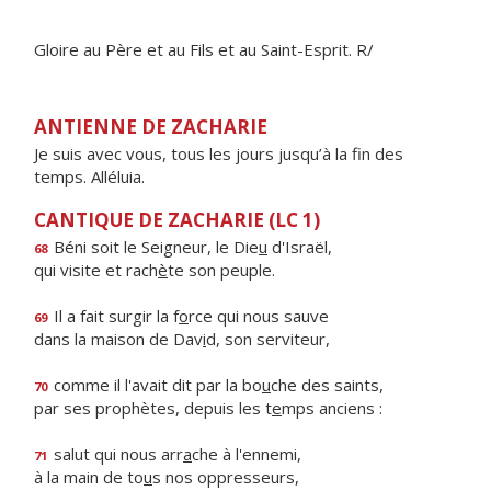
Gloire au Père et au Fils et au Saint-Esprit. R/
ANTIENNE DE ZACHARIE
Je suis avec vous, tous les jours jusqu’à la fin des
temps. Alléluia.
CANTIQUE DE ZACHARIE (LC 1)
Béni soit le Seigneur, le Die
u
d'Israël,
68
qui visite et rach
è
te son peuple.
Il a fait surgir la f
o
rce qui nous sauve
69
dans la maison de Dav
i
d, son serviteur,
comme il l'avait dit par la bo
u
che des saints,
70
par ses prophètes, depuis les t
e
mps anciens :
salut qui nous arr
a
che à l'ennemi,
71
à la main de to
u
s nos oppresseurs,