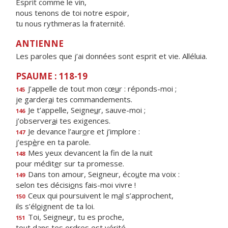
Esprit comme le vin,
nous tenons de toi notre espoir,
tu nous rythmeras la fraternité.
ANTIENNE
Les paroles que j’ai données sont esprit et vie. Alléluia.
PSAUME : 118-19
J’appelle de tout mon cœ
u
r : réponds-moi ;
145
je garder
a
i tes commandements.
Je t’appelle, Seigne
u
r, sauve-moi ;
146
j’observer
a
i tes exigences.
Je devance l’aur
o
re et j’implore :
147
j’esp
è
re en ta parole.
Mes yeux devancent la f
n de la nuit
148
pour médit
e
r sur ta promesse.
Dans ton amour, Seigneur, éco
u
te ma voix :
149
selon tes décisi
o
ns fais-moi vivre !
Ceux qui poursuivent le m
a
l s’approchent,
150
ils s’él
o
ignent de ta loi.
Toi, Seigne
u
r, tu es proche,
151
tout dans tes
o
rdres est vérité.