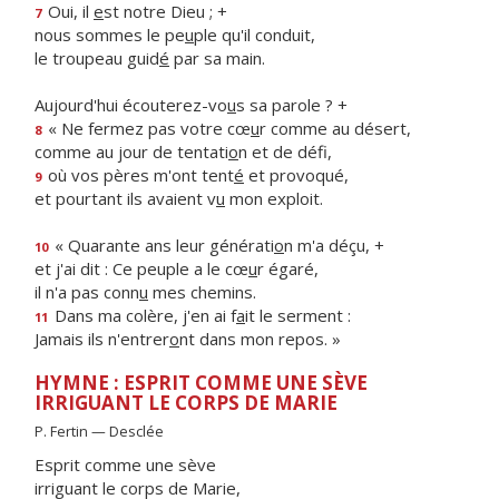
Oui, il
e
st notre Dieu ; +
7
nous sommes le pe
u
ple qu'il conduit,
le troupeau guid
é
par sa main.
Aujourd'hui écouterez-vo
u
s sa parole ? +
« Ne fermez pas votre cœ
u
r comme au désert,
8
comme au jour de tentati
o
n et de défi,
où vos pères m'ont tent
é
et provoqué,
9
et pourtant ils avaient v
u
mon exploit.
« Quarante ans leur générati
o
n m'a déçu, +
10
et j'ai dit : Ce peuple a le cœ
u
r égaré,
il n'a pas conn
u
mes chemins.
Dans ma colère, j'en ai f
a
it le serment :
11
Jamais ils n'entrer
o
nt dans mon repos. »
HYMNE : ESPRIT COMME UNE SÈVE
IRRIGUANT LE CORPS DE MARIE
P. Fertin — Desclée
Esprit comme une sève
irriguant le corps de Marie,