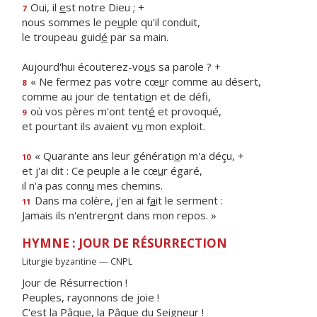
Oui, il
e
st notre Dieu ; +
7
nous sommes le pe
u
ple qu'il conduit,
le troupeau guid
é
par sa main.
Aujourd'hui écouterez-vo
u
s sa parole ? +
« Ne fermez pas votre cœ
u
r comme au désert,
8
comme au jour de tentati
o
n et de défi,
où vos pères m'ont tent
é
et provoqué,
9
et pourtant ils avaient v
u
mon exploit.
« Quarante ans leur générati
o
n m'a déçu, +
10
et j'ai dit : Ce peuple a le cœ
u
r égaré,
il n'a pas conn
u
mes chemins.
Dans ma colère, j'en ai f
a
it le serment :
11
Jamais ils n'entrer
o
nt dans mon repos. »
HYMNE : JOUR DE RÉSURRECTION
Liturgie byzantine — CNPL
Jour de Résurrection !
Peuples, rayonnons de joie !
C'est la Pâque, la Pâque du Seigneur !