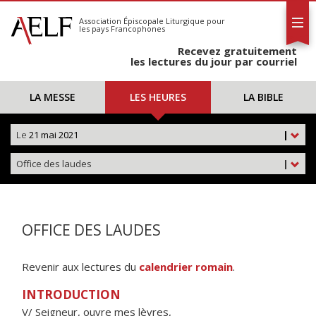
L'AELF
S'abonner
Association Épiscopale Liturgique
pour
les pays Francophones
Calendrier
Recevez gratuitement
Contact
les lectures du jour par courriel
LA MESSE
LES HEURES
LA BIBLE
Le
21 mai 2021
|
Office des laudes
|
OFFICE DES LAUDES
Revenir aux lectures du
calendrier romain
.
INTRODUCTION
V/ Seigneur, ouvre mes lèvres,