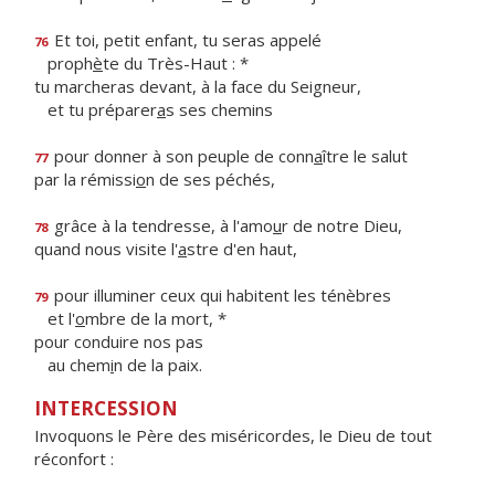
Et toi, petit enfant, tu seras appelé
76
proph
è
te du Très-Haut : *
tu marcheras devant, à la face du Seigneur,
et tu préparer
a
s ses chemins
pour donner à son peuple de conn
a
ître le salut
77
par la rémissi
o
n de ses péchés,
grâce à la tendresse, à l'amo
u
r de notre Dieu,
78
quand nous visite l'
a
stre d'en haut,
pour illuminer ceux qui habitent les ténèbres
79
et l'
o
mbre de la mort, *
pour conduire nos pas
au chem
i
n de la paix.
INTERCESSION
Invoquons le Père des miséricordes, le Dieu de tout
réconfort :