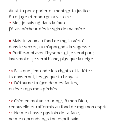
Ainsi, tu peux parler et montr
e
r ta justice,
être juge et montr
e
r ta victoire.
Moi, je suis n
é
dans la faute,
7
j’étais pécheur dès le s
e
in de ma mère.
Mais tu veux au fond de m
o
i la vérité ;
8
dans le secret, tu m’appr
e
nds la sagesse.
Purifie-moi avec l’hysope,
e
t je serai pur ;
9
lave-moi et je serai blanc, pl
u
s que la neige.
Fais que j’entende les ch
a
nts et la fête :
10
ils danseront, les
o
s que tu broyais.
Détourne ta f
a
ce de mes fautes,
11
enlève to
u
s mes péchés.
Crée en moi un cœur p
u
r, ô mon Dieu,
12
renouvelle et raffermis au fond de m
o
i mon esprit.
Ne me chasse p
a
s loin de ta face,
13
ne me reprends p
a
s ton esprit saint.