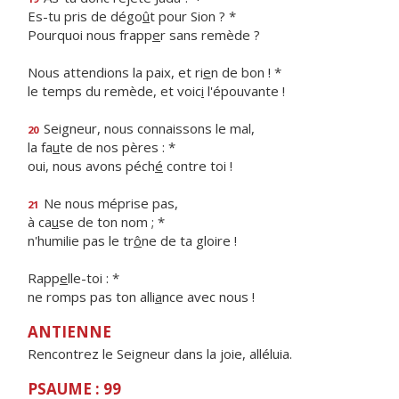
Es-tu pris de dégo
û
t pour Sion ? *
Pourquoi nous frapp
e
r sans remède ?
Nous attendions la paix, et ri
e
n de bon ! *
le temps du remède, et voic
i
l'épouvante !
Seigneur, nous connaissons le mal,
20
la fa
u
te de nos pères : *
oui, nous avons péch
é
contre toi !
Ne nous méprise pas,
21
à ca
u
se de ton nom ; *
n'humilie pas le tr
ô
ne de ta gloire !
Rapp
e
lle-toi : *
ne romps pas ton alli
a
nce avec nous !
ANTIENNE
Rencontrez le Seigneur dans la joie, alléluia.
PSAUME : 99