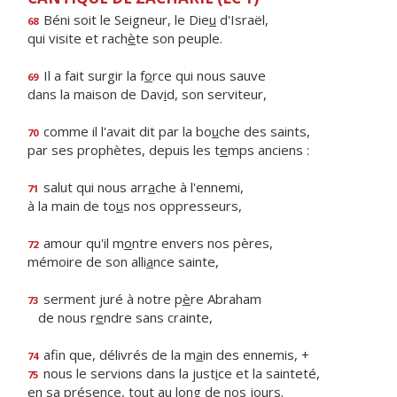
Béni soit le Seigneur, le Die
u
d'Israël,
68
qui visite et rach
è
te son peuple.
Il a fait surgir la f
o
rce qui nous sauve
69
dans la maison de Dav
i
d, son serviteur,
comme il l'avait dit par la bo
u
che des saints,
70
par ses prophètes, depuis les t
e
mps anciens :
salut qui nous arr
a
che à l'ennemi,
71
à la main de to
u
s nos oppresseurs,
amour qu'il m
o
ntre envers nos pères,
72
mémoire de son alli
a
nce sainte,
serment juré à notre p
è
re Abraham
73
de nous r
e
ndre sans crainte,
afin que, délivrés de la m
a
in des ennemis, +
74
nous le servions dans la just
i
ce et la sainteté,
75
en sa présence, tout au l
o
ng de nos jours.