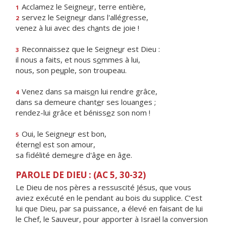
Acclamez le Seigne
u
r, terre entière,
1
servez le Seigne
u
r dans l'allégresse,
2
venez à lui avec des ch
a
nts de joie !
Reconnaissez que le Seigne
u
r est Dieu :
3
il nous a faits, et nous s
o
mmes à lui,
nous, son pe
u
ple, son troupeau.
Venez dans sa mais
o
n lui rendre grâce,
4
dans sa demeure chant
e
r ses louanges ;
rendez-lui grâce et béniss
e
z son nom !
Oui, le Seigne
u
r est bon,
5
étern
e
l est son amour,
sa fidélité deme
u
re d'âge en âge.
PAROLE DE DIEU : (AC 5, 30-32)
Le Dieu de nos pères a ressuscité Jésus, que vous
aviez exécuté en le pendant au bois du supplice. C’est
lui que Dieu, par sa puissance, a élevé en faisant de lui
le Chef, le Sauveur, pour apporter à Israël la conversion