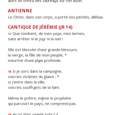
alors on offrira des taurea
u
x sur ton autel.
ANTIENNE
Le Christ, dans son corps, a porté nos péchés, alléluia.
CANTIQUE DE JÉRÉMIE (JR 14)
Que tombent, de mes ye
u
x, mes larmes,
17
sans arrêter ni le jo
u
r ni la nuit !
Elle est blessée d'une grande blessure,
la vierge, la f
lle de mon peuple, *
meurtrie d'une pl
a
ie profonde.
Si je sors dans la campagne,
18
voici les vict
i
mes du glaive ; *
si j'entre dans la ville,
voici les souffr
a
nts de la faim.
Même le prêtre, m
ê
me le prophète
qui parcourt le pays, ne comprend pas.
As-tu donc rejeté Juda ? +
19