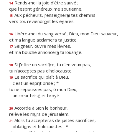
Rends-moi la j
o
ie d’être sauvé ;
14
que l’esprit génére
u
x me soutienne.
Aux pécheurs, j’enseigner
a
i tes chemins ;
15
vers toi, reviendr
o
nt les égarés.
Libère-moi du sang versé, Die
u
, mon Dieu sauveur,
16
et ma langue acclamer
a
ta justice.
Seigneur, o
u
vre mes lèvres,
17
et ma bouche annoncer
a
ta louange.
Si j’offre un sacrif
i
ce, tu n’en veux pas,
18
tu n’acceptes p
a
s d’holocauste.
Le sacrifice qui plaît à Dieu,
19
c’est un espr
i
t brisé ; *
tu ne repousses pas, ô mon Dieu,
un cœur bris
é
et broyé.
Accorde à Si
o
n le bonheur,
20
relève les m
u
rs de Jérusalem.
Alors tu accepteras de justes sacrifices,
21
oblati
o
ns et holocaustes ; *