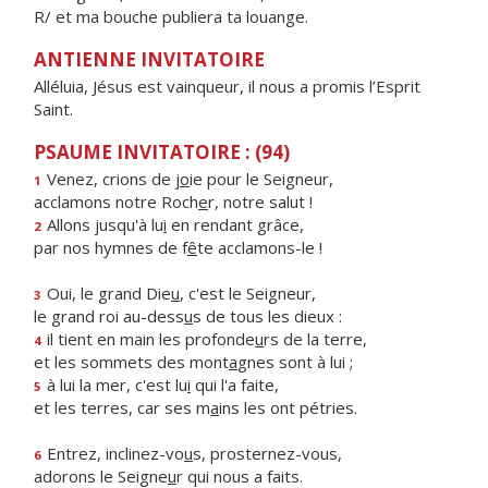
R/ et ma bouche publiera ta louange.
ANTIENNE INVITATOIRE
Alléluia, Jésus est vainqueur, il nous a promis l’Esprit
Saint.
PSAUME INVITATOIRE : (94)
Venez, crions de j
o
ie pour le Seigneur,
1
acclamons notre Roch
e
r, notre salut !
Allons jusqu'à lu
i
en rendant grâce,
2
par nos hymnes de f
ê
te acclamons-le !
Oui, le grand Die
u
, c'est le Seigneur,
3
le grand roi au-dess
u
s de tous les dieux :
il tient en main les profonde
u
rs de la terre,
4
et les sommets des mont
a
gnes sont à lui ;
à lui la mer, c'est lu
i
qui l'a faite,
5
et les terres, car ses m
a
ins les ont pétries.
Entrez, inclinez-vo
u
s, prosternez-vous,
6
adorons le Seigne
u
r qui nous a faits.