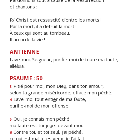
Pardonnons tout à cause de la Résurrection
et chantons :
R/ Christ est ressuscité d'entre les morts !
Par la mort, il a détruit la mort !
À ceux qui sont au tombeau,
Il accorde la vie !
ANTIENNE
Lave-moi, Seigneur, purifie-moi de toute ma faute,
alléluia.
PSAUME : 50
Pitié pour moi, mon Die
u
, dans ton amour,
3
selon ta grande miséricorde, eff
a
ce mon péché.
Lave-moi tout enti
e
r de ma faute,
4
purifie-m
o
i de mon offense.
Oui, je conn
a
is mon péché,
5
ma faute est toujo
u
rs devant moi.
Contre toi, et toi se
u
l, j’ai péché,
6
ce qui est mal à tes ye
u
x, je l’ai fait.