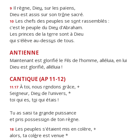
Il règne, Die
u
, sur les païens,
9
Dieu est assis sur son tr
ô
ne sacré.
Les chefs des peuples se s
o
nt rassemblés :
10
c'est le peuple du Die
u
d'Abraham.
Les princes de la t
e
rre sont à Dieu
qui s'élève au-dess
u
s de tous.
ANTIENNE
Maintenant est glorifié le Fils de l’homme, alléluia, en lui
Dieu est glorifié, alléluia !
CANTIQUE (AP 11-12)
À toi, nous r
e
ndons grâce, +
11.17
Seigneur, Die
u
de l'univers, *
toi qui es, t
o
i qui étais !
Tu as saisi ta gr
a
nde puissance
et pris possessi
o
n de ton règne.
Les peuples s'étaient mis en colère, +
18
alors, ta col
è
re est venue *