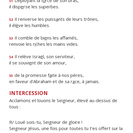
Déployant la f
o
rce de son bras,
51
il disp
e
rse les superbes.
Il renverse les puiss
a
nts de leurs trônes,
52
il él
è
ve les humbles.
Il comble de bi
e
ns les affamés,
53
renvoie les r
i
ches les mains vides.
Il relève Isra
ë
l, son serviteur,
54
il se souvi
e
nt de son amour,
de la promesse f
a
ite à nos pères,
55
en faveur d'Abraham et de sa r
a
ce, à jamais.
INTERCESSION
Acclamons et louons le Seigneur, élevé au-dessus de
tous :
R/ Loué sois-tu, Seigneur de gloire !
Seigneur Jésus, une fois pour toutes tu t’es offert sur la