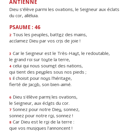
ANTIENNE
Dieu s’élève parmi les ovations, le Seigneur aux éclats
du cor, alléluia.
PSAUME : 46
Tous les peuples, batt
e
z des mains,
2
acclamez Dieu par vos cr
i
s de joie !
Car le Seigneur est le Très-Ha
u
t, le redoutable,
3
le grand roi sur to
u
te la terre,
celui qui nous soum
e
t des nations,
4
qui tient des pe
u
ples sous nos pieds ;
il choisit pour no
u
s l'héritage,
5
fierté de Jac
o
b, son bien-aimé.
Dieu s'élève parm
i
les ovations,
6
le Seigneur, aux écl
a
ts du cor.
Sonnez pour notre Die
u
, sonnez,
7
sonnez pour notre r
o
i, sonnez !
Car Dieu est le r
o
i de la terre :
8
que vos mus
i
ques l'annoncent !