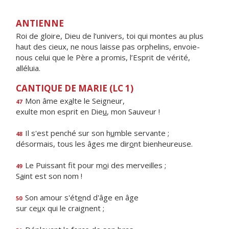
ANTIENNE
Roi de gloire, Dieu de l’univers, toi qui montes au plus
haut des cieux, ne nous laisse pas orphelins, envoie-
nous celui que le Père a promis, l’Esprit de vérité,
alléluia.
CANTIQUE DE MARIE (LC 1)
Mon âme ex
a
lte le Seigneur,
47
exulte mon esprit en Die
u
, mon Sauveur !
Il s'est penché sur son h
u
mble servante ;
48
désormais, tous les âges me dir
o
nt bienheureuse.
Le Puissant fit pour m
o
i des merveilles ;
49
S
a
int est son nom !
Son amour s'ét
e
nd d'âge en âge
50
sur ce
u
x qui le craignent ;