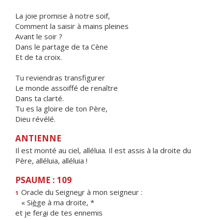
La joie promise à notre soif,
Comment la saisir à mains pleines
Avant le soir ?
Dans le partage de ta Cène
Et de ta croix.
Tu reviendras transfigurer
Le monde assoiffé de renaître
Dans ta clarté.
Tu es la gloire de ton Père,
Dieu révélé.
ANTIENNE
Il est monté au ciel, alléluia. Il est assis à la droite du
Père, alléluia, alléluia !
PSAUME : 109
Oracle du Seigne
u
r à mon seigneur :
1
« Si
è
ge à ma droite, *
et je fer
a
i de tes ennemis