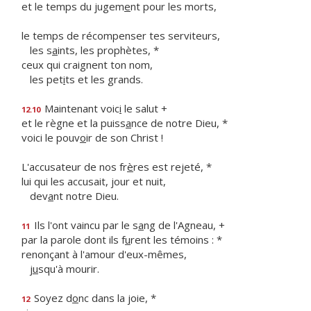
et le temps du jugem
e
nt pour les morts,
le temps de récompenser tes serviteurs,
les s
a
ints, les prophètes, *
ceux qui craignent ton nom,
les pet
i
ts et les grands.
Maintenant voic
i
le salut +
12.10
et le règne et la puiss
a
nce de notre Dieu, *
voici le pouv
o
ir de son Christ !
L'accusateur de nos fr
è
res est rejeté, *
lui qui les accusait, jour et nuit,
dev
a
nt notre Dieu.
Ils l'ont vaincu par le s
a
ng de l'Agneau, +
11
par la parole dont ils f
u
rent les témoins : *
renonçant à l'amour d'eux-mêmes,
j
u
squ'à mourir.
Soyez d
o
nc dans la joie, *
12