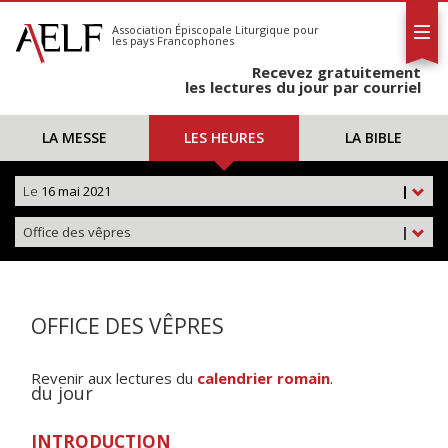
L'AELF
S'abonner
Association Épiscopale Liturgique
pour
les pays Francophones
Calendrier
Recevez gratuitement
Contact
les lectures du jour par courriel
LA MESSE
LES HEURES
LA BIBLE
Le
16 mai 2021
|
Office des vêpres
|
OFFICE DES VÊPRES
Revenir aux lectures du
calendrier romain
.
du jour
INTRODUCTION