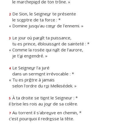
le marchepi
e
d de ton trône. »
De Sion, le Seigne
u
r te présente
2
le sc
e
ptre de ta force : *
« Domine jusqu'au cœ
u
r de l'ennemi. »
Le jour où par
a
ît ta puissance,
3
tu es prince, éblouiss
a
nt de sainteté : *
« Comme la rosée qui n
a
ît de l'aurore,
je t'
a
i engendré. »
Le Seigne
u
r l'a juré
4
dans un serm
e
nt irrévocable : *
« Tu es pr
ê
tre à jamais
selon l'ordre du r
o
i Melkisédek. »
À ta droite se ti
e
nt le Seigneur : *
5
il brise les rois au jo
u
r de sa colère.
Au torrent il s'abre
u
ve en chemin, *
7
c'est pourquoi il redr
e
sse la tête.