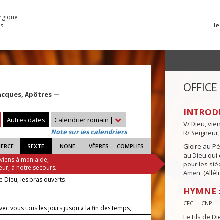
urgique
le
es
OFFICE
 Jacques, Apôtres —
INTROD
Autres dates
Calendrier romain
|
V/ Dieu, vie
Note sur les calendriers
R/ Seigneur,
Gloire au Pèr
IERCE
SEXTE
NONE
VÊPRES
COMPLIES
au Dieu qui e
 viens à mon aide,
pour les siè
eur, à notre secours.
Amen. (Allélu
de Dieu, les bras ouverts
HYMNE : 
CFC — CNPL
avec vous tous les jours jusqu'à la fin des temps,
Le Fils de Di