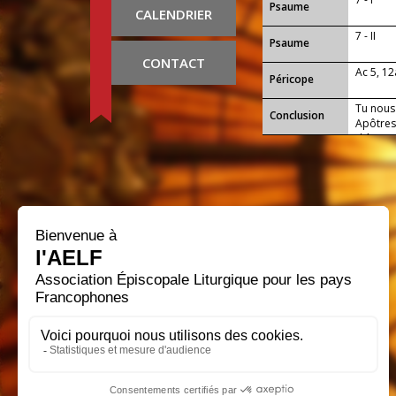
Psaume
CALENDRIER
7 - II
Psaume
CONTACT
Ac 5, 12
Péricope
Tu nous 
Conclusion
Apôtres 
d'être a
afin de 