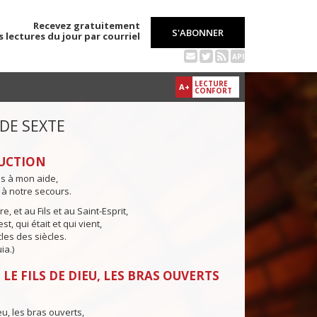
Recevez gratuitement
S'ABONNER
s lectures du jour par courriel
API
LECTURE
A+
CONFORT
 DE SEXTE
UCTION
ns à mon aide,
 à notre secours.
e, et au Fils et au Saint-Esprit,
st, qui était et qui vient,
cles des siècles.
ia.)
LE FILS DE DIEU, LES BRAS OUVERTS
eu, les bras ouverts,