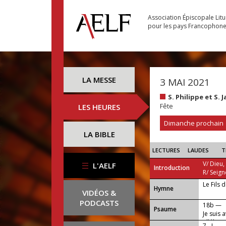
Association Épiscopale Lit
pour les pays Francophon
LA MESSE
3 MAI 2021
S. Philippe et S.
Fête
LES HEURES
Dimanche prochain
LA BIBLE
LECTURES
LAUDES
T
V/ Dieu,
L'AELF
Introduction
R/ Seign
Le Fils 
...
Hymne
VIDÉOS &
PODCASTS
18b —
Psaume
Je suis 
alléluia.
7 - I