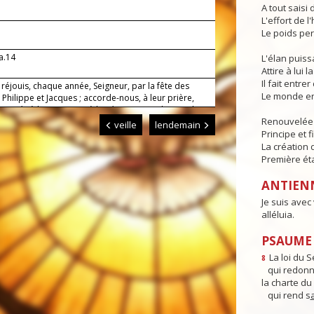
A tout saisi
L'effort de l
Le poids per
a.14
L'élan puis
Attire à lui l
Il fait entr
réjouis, chaque année, Seigneur, par la fête des
Le monde en
Philippe et Jacques ; accorde-nous, à leur prière,
ssociés à la Passion et à la Résurrection de ton Fils
Renouvelée p
parvenir à la contemplation de ta gloire.
veille
lendemain
Principe et f
La création 
Première ét
ANTIEN
Je suis avec
alléluia.
PSAUME 
La loi du S
8
qui redonne
la charte du
qui rend s