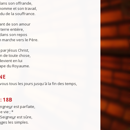
 dans son offrande,
'homme et son travail,
du de la souffrance.
sant de son amour
a terre entière,
er dans son repos
 marche vers le Père.
ar Jésus Christ,
in de toute chose,
devient en lui
ape du Royaume.
NE
 vous tous les jours jusqu'à la fin des temps,
: 18B
eigne
u
r est parfaite,
 vie ; *
 Seigne
u
r est sûre,
a
ges les simples.