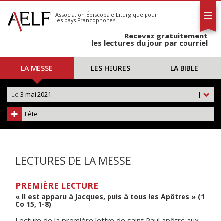
L'AELF
S'abonner
Association Épiscopale Liturgique
pour
les pays Francophones
Calendrier
Recevez gratuitement
Contact
les lectures du jour par courriel
LA MESSE
LES HEURES
LA BIBLE
Le
3 mai 2021
|
Fête
LECTURES DE LA MESSE
PREMIÈRE LECTURE
« Il est apparu à Jacques, puis à tous les Apôtres » (1
Co 15, 1-8)
Lecture de la première lettre de saint Paul apôtre aux