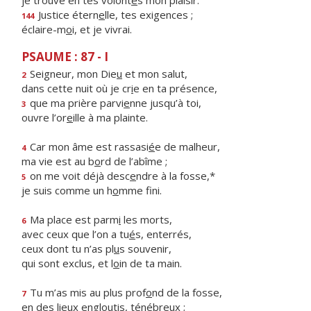
je trouve en tes volont
é
s mon plaisir.
Justice étern
e
lle, tes exigences ;
144
éclaire-m
o
i, et je vivrai.
PSAUME : 87 - I
Seigneur, mon Die
u
et mon salut,
2
dans cette nuit où je cr
i
e en ta présence,
que ma prière parvi
e
nne jusqu’à toi,
3
ouvre l’or
e
ille à ma plainte.
Car mon âme est rassasi
é
e de malheur,
4
ma vie est au b
o
rd de l’abîme ;
on me voit déjà desc
e
ndre à la fosse,*
5
je suis comme un h
o
mme fini.
Ma place est parm
i
les morts,
6
avec ceux que l’on a tu
é
s, enterrés,
ceux dont tu n’as pl
u
s souvenir,
qui sont exclus, et l
o
in de ta main.
Tu m’as mis au plus prof
o
nd de la fosse,
7
en des lieux englout
i
s, ténébreux ;