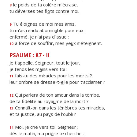
le poids de ta col
è
re m’écrase,
8
tu déverses tes fl
o
ts contre moi.
Tu éloignes de m
o
i mes amis,
9
tu m’as rendu abomin
a
ble pour eux ;
enfermé, je n’ai p
a
s d’issue :
à force de souffrir, mes ye
u
x s’éteignent.
10
PSAUME : 87 - II
Je t’appelle, Seigne
u
r, tout le jour,
je tends les m
a
ins vers toi :
fais-tu des mir
a
cles pour les morts ?
11
leur ombre se dresse-t-
e
lle pour t’acclamer ?
Qui parlera de ton amo
u
r dans la tombe,
12
de ta fidélité au roya
u
me de la mort ?
Connaît-on dans les tén
è
bres tes miracles,
13
et ta justice, au pa
y
s de l’oubli ?
Moi, je crie vers t
o
i, Seigneur ;
14
dès le matin, ma pri
è
re te cherche :