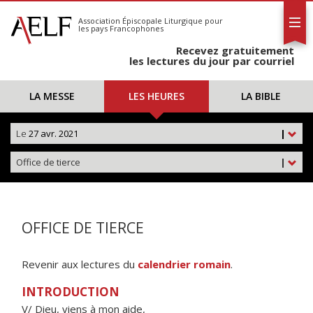
L'AELF
S'abonner
Association Épiscopale Liturgique
pour
les pays Francophones
Calendrier
Recevez gratuitement
Contact
les lectures du jour par courriel
LA MESSE
LES HEURES
LA BIBLE
Le
27 avr. 2021
|
Office de tierce
|
OFFICE DE TIERCE
Revenir aux lectures du
calendrier romain
.
INTRODUCTION
V/ Dieu, viens à mon aide,