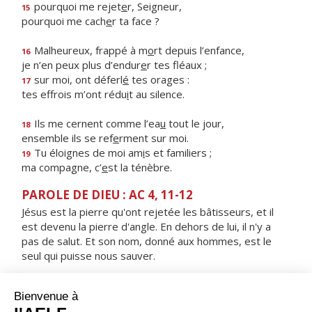
pourquoi me rejet
e
r, Seigneur,
15
pourquoi me cach
e
r ta face ?
Malheureux, frappé à m
o
rt depuis l’enfance,
16
je n’en peux plus d’endur
e
r tes fléaux ;
sur moi, ont déferl
é
tes orages :
17
tes effrois m’ont rédu
i
t au silence.
Ils me cernent comme l’ea
u
tout le jour,
18
ensemble ils se ref
e
rment sur moi.
Tu éloignes de moi am
i
s et familiers ;
19
ma compagne, c’
e
st la ténèbre.
PAROLE DE DIEU : AC 4, 11-12
Jésus est la pierre qu'ont rejetée les bâtisseurs, et il
est devenu la pierre d'angle. En dehors de lui, il n'y a
pas de salut. Et son nom, donné aux hommes, est le
seul qui puisse nous sauver.
RÉPONS
V/ Le Seigneur est vraiment ressuscité, alléluia,