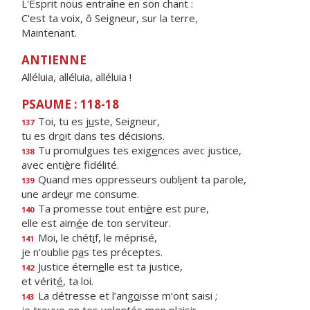
L'Esprit nous entraîne en son chant :
C'est ta voix, ô Seigneur, sur la terre,
Maintenant.
ANTIENNE
Alléluia, alléluia, alléluia !
PSAUME : 118-18
Toi, tu es j
u
ste, Seigneur,
137
tu es dr
o
it dans tes décisions.
Tu promulgues tes exig
e
nces avec justice,
138
avec enti
è
re fidélité.
Quand mes oppresseurs oubl
i
ent ta parole,
139
une arde
u
r me consume.
Ta promesse tout enti
è
re est pure,
140
elle est aim
é
e de ton serviteur.
Moi, le chét
i
f, le méprisé,
141
je n’oublie p
a
s tes préceptes.
Justice étern
e
lle est ta justice,
142
et vérit
é
, ta loi.
La détresse et l’ang
o
isse m’ont saisi ;
143