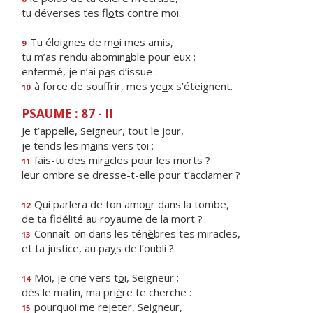
tu déverses tes fl
o
ts contre moi.
Tu éloignes de m
o
i mes amis,
9
tu m’as rendu abomin
a
ble pour eux ;
enfermé, je n’ai p
a
s d’issue :
à force de souffrir, mes ye
u
x s’éteignent.
10
PSAUME : 87 - II
Je t’appelle, Seigne
u
r, tout le jour,
je tends les m
a
ins vers toi :
fais-tu des mir
a
cles pour les morts ?
11
leur ombre se dresse-t-
e
lle pour t’acclamer ?
Qui parlera de ton amo
u
r dans la tombe,
12
de ta fidélité au roya
u
me de la mort ?
Connaît-on dans les tén
è
bres tes miracles,
13
et ta justice, au pa
y
s de l’oubli ?
Moi, je crie vers t
o
i, Seigneur ;
14
dès le matin, ma pri
è
re te cherche :
pourquoi me rejet
e
r, Seigneur,
15