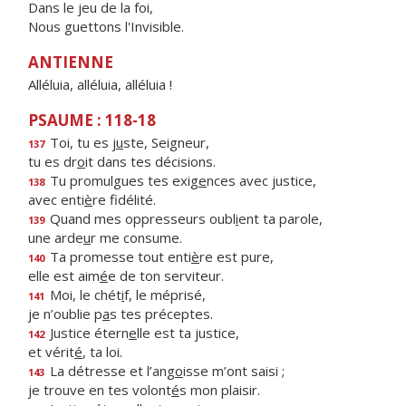
Dans le jeu de la foi,
Nous guettons l'Invisible.
ANTIENNE
Alléluia, alléluia, alléluia !
PSAUME : 118-18
Toi, tu es j
u
ste, Seigneur,
137
tu es dr
o
it dans tes décisions.
Tu promulgues tes exig
e
nces avec justice,
138
avec enti
è
re fidélité.
Quand mes oppresseurs oubl
i
ent ta parole,
139
une arde
u
r me consume.
Ta promesse tout enti
è
re est pure,
140
elle est aim
é
e de ton serviteur.
Moi, le chét
i
f, le méprisé,
141
je n’oublie p
a
s tes préceptes.
Justice étern
e
lle est ta justice,
142
et vérit
é
, ta loi.
La détresse et l’ang
o
isse m’ont saisi ;
143
je trouve en tes volont
é
s mon plaisir.