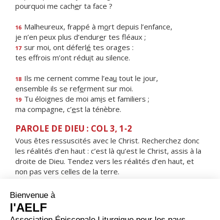
pourquoi me cach
e
r ta face ?
Malheureux, frappé à m
o
rt depuis l’enfance,
16
je n’en peux plus d’endur
e
r tes fléaux ;
sur moi, ont déferl
é
tes orages :
17
tes effrois m’ont rédu
i
t au silence.
Ils me cernent comme l’ea
u
tout le jour,
18
ensemble ils se ref
e
rment sur moi.
Tu éloignes de moi am
i
s et familiers ;
19
ma compagne, c’
e
st la ténèbre.
PAROLE DE DIEU : COL 3, 1-2
Vous êtes ressuscités avec le Christ. Recherchez donc
les réalités d’en haut : c’est là qu’est le Christ, assis à la
droite de Dieu. Tendez vers les réalités d’en haut, et
non pas vers celles de la terre.
RÉPONS
V/
Reste avec nous, Seigneur, alléluia,
le soir approche, alléluia.