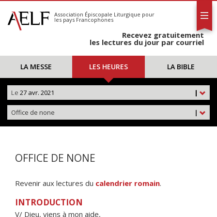
L'AELF
S'abonner
Association Épiscopale Liturgique
pour
les pays Francophones
Calendrier
Recevez gratuitement
Contact
les lectures du jour par courriel
LA MESSE
LES HEURES
LA BIBLE
Le
27 avr. 2021
|
Office de none
|
OFFICE DE NONE
Revenir aux lectures du
calendrier romain
.
INTRODUCTION
V/ Dieu, viens à mon aide,