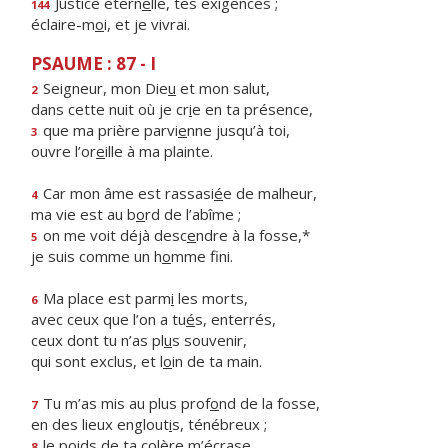
Justice étern
e
lle, tes exigences ;
144
éclaire-m
o
i, et je vivrai.
PSAUME : 87 - I
Seigneur, mon Die
u
et mon salut,
2
dans cette nuit où je cr
i
e en ta présence,
que ma prière parvi
e
nne jusqu’à toi,
3
ouvre l’or
e
ille à ma plainte.
Car mon âme est rassasi
é
e de malheur,
4
ma vie est au b
o
rd de l’abîme ;
on me voit déjà desc
e
ndre à la fosse,*
5
je suis comme un h
o
mme fini.
Ma place est parm
i
les morts,
6
avec ceux que l’on a tu
é
s, enterrés,
ceux dont tu n’as pl
u
s souvenir,
qui sont exclus, et l
o
in de ta main.
Tu m’as mis au plus prof
o
nd de la fosse,
7
en des lieux englout
i
s, ténébreux ;
le poids de ta col
è
re m’écrase,
8