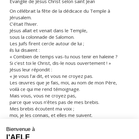
Évangile de Jésus Christ selon saint Jean
On célébrait la fête de la dédicace du Temple à
Jérusalem.
C’était l’hiver.
Jésus allait et venait dans le Temple,
sous la colonnade de Salomon.
Les Juifs firent cercle autour de lui ;
ils lui disaient :
« Combien de temps vas-tu nous tenir en haleine ?
Si c’est toi le Christ, dis-le nous ouvertement ! »
Jésus leur répondit :
« Je vous l’ai dit, et vous ne croyez pas.
Les œuvres que je fais, moi, au nom de mon Père,
voilà ce qui me rend témoignage.
Mais vous, vous ne croyez pas,
parce que vous n’êtes pas de mes brebis.
Mes brebis écoutent ma voix ;
moi, je les connais, et elles me suivent.
Je leur donne la vie éternelle :
jamais elles ne périront,
et personne ne les arrachera de ma main.