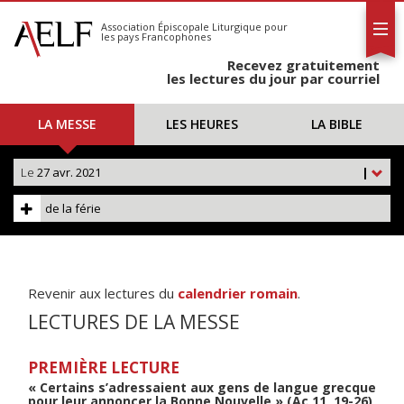
L'AELF
S'abonner
Association Épiscopale Liturgique
pour
les pays Francophones
Calendrier
Recevez gratuitement
Contact
les lectures du jour par courriel
LA MESSE
LES HEURES
LA BIBLE
Le
27 avr. 2021
|
de la férie
Revenir aux lectures du
calendrier romain
.
LECTURES DE LA MESSE
PREMIÈRE LECTURE
« Certains s’adressaient aux gens de langue grecque
pour leur annoncer la Bonne Nouvelle » (Ac 11, 19-26)