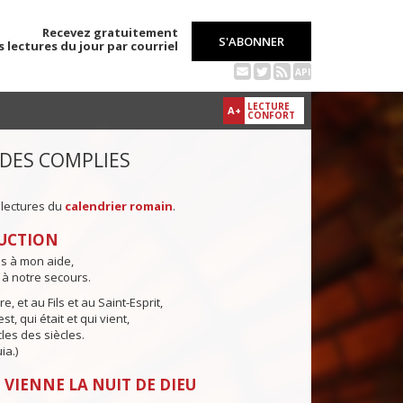
Recevez gratuitement
S'ABONNER
s lectures du jour par courriel
API
LECTURE
A+
CONFORT
 DES COMPLIES
 lectures du
calendrier romain
.
UCTION
ns à mon aide,
 à notre secours.
e, et au Fils et au Saint-Esprit,
st, qui était et qui vient,
cles des siècles.
ia.)
 VIENNE LA NUIT DE DIEU