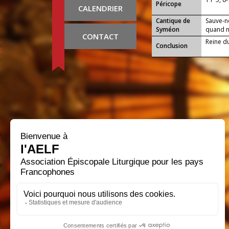
Péricope
CALENDRIER
Cantique de
Sauve-n
Syméon
quand no
CONTACT
Reine du 
Conclusion