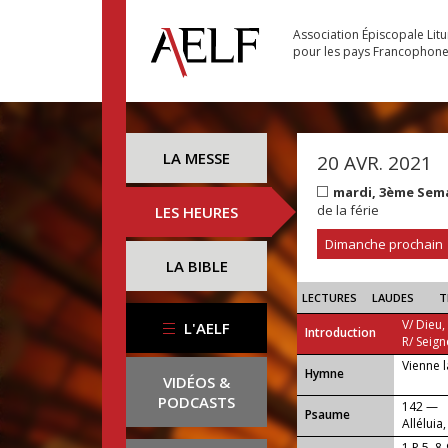
Association Épiscopale Lit
pour les pays Francophon
LA MESSE
20 AVR. 2021
mardi, 3ème Sem
de la férie
LES HEURES
Dimanche prochain
LA BIBLE
LECTURES
LAUDES
T
V/ Dieu,
L'AELF
Introduction
R/ Seign
Vienne l
...
Hymne
VIDÉOS &
PODCASTS
142 —
Psaume
Alléluia,
1 P 5, 8