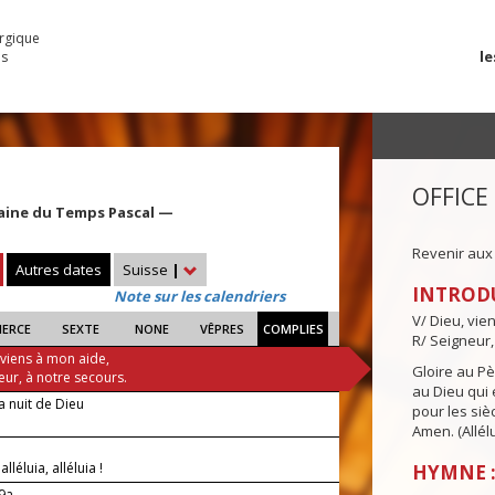
urgique
le
es
OFFICE
aine du Temps Pascal —
Revenir aux
Autres dates
Suisse
|
INTROD
Note sur les calendriers
V/ Dieu, vie
IERCE
SEXTE
NONE
VÊPRES
COMPLIES
R/ Seigneur,
 viens à mon aide,
Gloire au Pèr
eur, à notre secours.
au Dieu qui e
a nuit de Dieu
pour les siè
Amen. (Allélu
 alléluia, alléluia !
HYMNE :
-9a