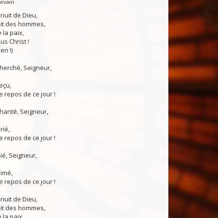
Levain
 nuit de Dieu,
uit des hommes,
 la paix,
us Christ !
en !)
 cherché, Seigneur,
reçu,
 repos de ce jour !
chanté, Seigneur,
rié,
 repos de ce jour !
nié, Seigneur,
aimé,
 repos de ce jour !
 nuit de Dieu,
uit des hommes,
 la paix,