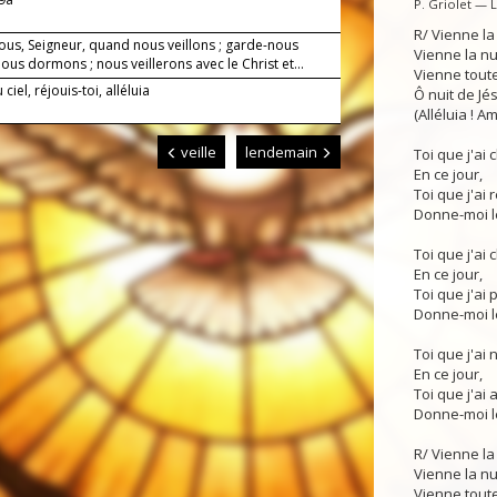
P. Griolet — 
R/ Vienne la
ous, Seigneur, quand nous veillons ; garde-nous
Vienne la n
us dormons ; nous veillerons avec le Christ et...
Vienne toute
ciel, réjouis-toi, alléluia
Ô nuit de Jés
(Alléluia ! Am
veille
lendemain
Toi que j'ai
En ce jour,
Toi que j'ai 
Donne-moi le
Toi que j'ai 
En ce jour,
Toi que j'ai p
Donne-moi le
Toi que j'ai 
En ce jour,
Toi que j'ai 
Donne-moi le
R/ Vienne la
Vienne la n
Vienne toute