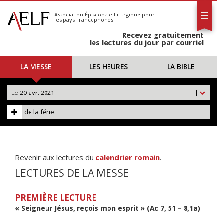
L'AELF
S'abonner
Association Épiscopale Liturgique
pour
les pays Francophones
Calendrier
Recevez gratuitement
Contact
les lectures du jour par courriel
LA MESSE
LES HEURES
LA BIBLE
Le
20 avr. 2021
|
de la férie
Revenir aux lectures du
calendrier romain
.
LECTURES DE LA MESSE
PREMIÈRE LECTURE
« Seigneur Jésus, reçois mon esprit » (Ac 7, 51 – 8,1a)