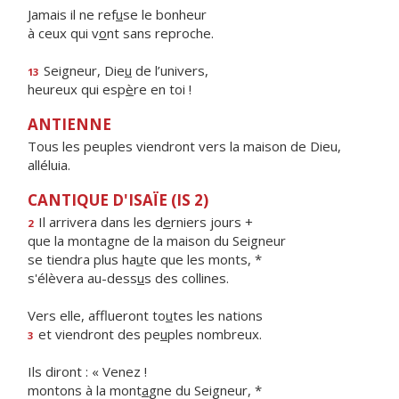
Jamais il ne ref
u
se le bonheur
à ceux qui v
o
nt sans reproche.
Seigneur, Die
u
de l’univers,
13
heureux qui esp
è
re en toi !
ANTIENNE
Tous les peuples viendront vers la maison de Dieu,
alléluia.
CANTIQUE D'ISAÏE (IS 2)
Il arrivera dans les d
e
rniers jours +
2
que la montagne de la maison du Seigneur
se tiendra plus ha
u
te que les monts, *
s'élèvera au-dess
u
s des collines.
Vers elle, afflueront to
u
tes les nations
et viendront des pe
u
ples nombreux.
3
Ils diront : « Venez !
montons à la mont
a
gne du Seigneur, *