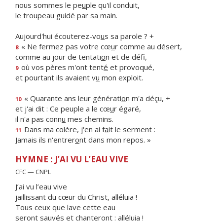
nous sommes le pe
u
ple qu'il conduit,
le troupeau guid
é
par sa main.
Aujourd'hui écouterez-vo
u
s sa parole ? +
« Ne fermez pas votre cœ
u
r comme au désert,
8
comme au jour de tentati
o
n et de défi,
où vos pères m'ont tent
é
et provoqué,
9
et pourtant ils avaient v
u
mon exploit.
« Quarante ans leur générati
o
n m'a déçu, +
10
et j'ai dit : Ce peuple a le cœ
u
r égaré,
il n'a pas conn
u
mes chemins.
Dans ma colère, j'en ai f
a
it le serment :
11
Jamais ils n'entrer
o
nt dans mon repos. »
HYMNE : J’AI VU L’EAU VIVE
CFC — CNPL
J’ai vu l’eau vive
jaillissant du cœur du Christ, alléluia !
Tous ceux que lave cette eau
seront sauvés et chanteront : alléluia !