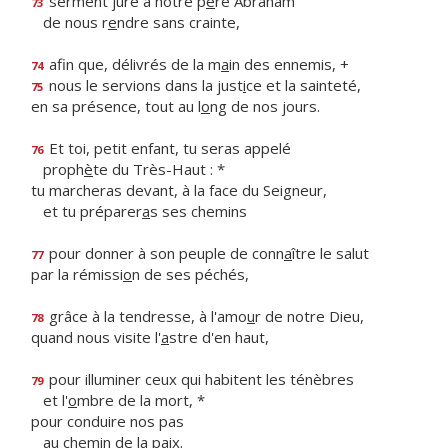
serment juré à notre p
è
re Abraham
73
de nous r
e
ndre sans crainte,
afin que, délivrés de la m
a
in des ennemis, +
74
nous le servions dans la just
i
ce et la sainteté,
75
en sa présence, tout au l
o
ng de nos jours.
Et toi, petit enfant, tu seras appelé
76
proph
è
te du Très-Haut : *
tu marcheras devant, à la face du Seigneur,
et tu préparer
a
s ses chemins
pour donner à son peuple de conn
a
ître le salut
77
par la rémissi
o
n de ses péchés,
grâce à la tendresse, à l'amo
u
r de notre Dieu,
78
quand nous visite l'
a
stre d'en haut,
pour illuminer ceux qui habitent les ténèbres
79
et l'
o
mbre de la mort, *
pour conduire nos pas
au chem
i
n de la paix.