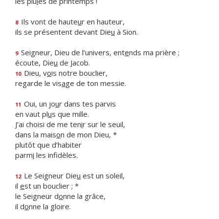
les plu
i
es de printemps !
Ils vont de haute
u
r en hauteur,
8
ils se présentent devant Die
u
à Sion.
Seigneur, Dieu de l’univers, ent
e
nds ma prière ;
9
écoute, Die
u
de Jacob.
Dieu, v
o
is notre bouclier,
10
regarde le vis
a
ge de ton messie.
Oui, un jo
u
r dans tes parvis
11
en vaut pl
u
s que mille.
J’ai choisi de me ten
i
r sur le seuil,
dans la mais
o
n de mon Dieu, *
plutôt que d’habiter
parm
i
les infidèles.
Le Seigneur Die
u
est un soleil,
12
il
e
st un bouclier ; *
le Seigneur d
o
nne la grâce,
il d
o
nne la gloire.