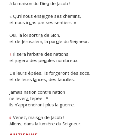
à la maison du Die
u
de Jacob !
« Qu'il nous ens
e
igne ses chemins,
et nous ir
o
ns par ses sentiers. »
Oui, la loi sortir
a
de Sion,
et de Jérusalem, la par
o
le du Seigneur.
Il sera l'arb
i
tre des nations
4
et jugera des pe
u
ples nombreux.
De leurs épées, ils forger
o
nt des socs,
et de leurs l
a
nces, des faucilles.
Jamais nation contre nation
ne lèver
a
l'épée ; *
ils n'apprendr
o
nt plus la guerre.
Venez, mais
o
n de Jacob !
5
Allons, dans la lumi
è
re du Seigneur.