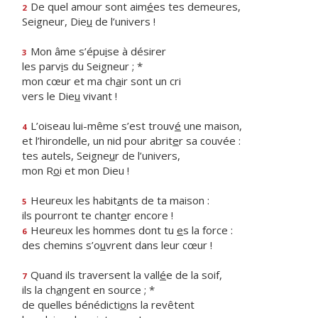
De quel amour sont aim
é
es tes demeures,
2
Seigneur, Die
u
de l’univers !
Mon âme s’épu
i
se à désirer
3
les parv
i
s du Seigneur ; *
mon cœur et ma ch
a
ir sont un cri
vers le Die
u
vivant !
L’oiseau lui-même s’est trouv
é
une maison,
4
et l’hirondelle, un nid pour abrit
e
r sa couvée :
tes autels, Seigne
u
r de l’univers,
mon R
o
i et mon Dieu !
Heureux les habit
a
nts de ta maison :
5
ils pourront te chant
e
r encore !
Heureux les hommes dont tu
e
s la force :
6
des chemins s’o
u
vrent dans leur cœur !
Quand ils traversent la vall
é
e de la soif,
7
ils la ch
a
ngent en source ; *
de quelles bénédicti
o
ns la revêtent