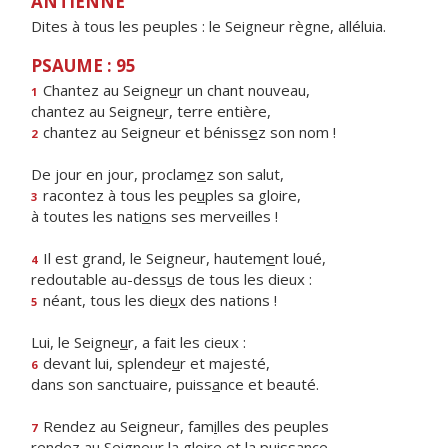
ANTIENNE
Dites à tous les peuples : le Seigneur règne, alléluia.
PSAUME : 95
Chantez au Seigne
u
r un chant nouveau,
1
chantez au Seigne
u
r, terre entière,
chantez au Seigneur et béniss
e
z son nom !
2
De jour en jour, proclam
e
z son salut,
racontez à tous les pe
u
ples sa gloire,
3
à toutes les nati
o
ns ses merveilles !
Il est grand, le Seigneur, hautem
e
nt loué,
4
redoutable au-dess
u
s de tous les dieux :
néant, tous les die
u
x des nations !
5
Lui, le Seigne
u
r, a fait les cieux :
devant lui, splende
u
r et majesté,
6
dans son sanctuaire, puiss
a
nce et beauté.
Rendez au Seigneur, fam
i
lles des peuples
7
rendez au Seigneur la gl
o
ire et la puissance,