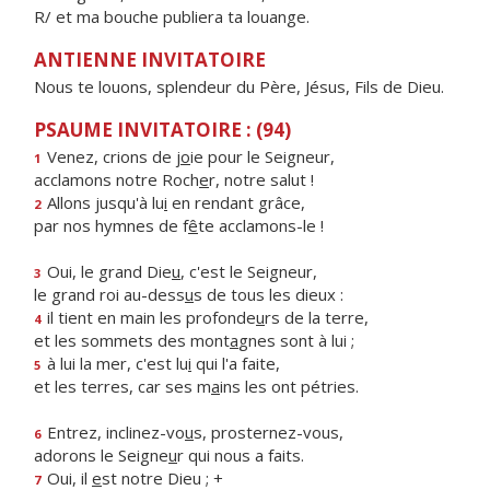
R/ et ma bouche publiera ta louange.
ANTIENNE INVITATOIRE
Nous te louons, splendeur du Père, Jésus, Fils de Dieu.
PSAUME INVITATOIRE : (94)
Venez, crions de j
o
ie pour le Seigneur,
1
acclamons notre Roch
e
r, notre salut !
Allons jusqu'à lu
i
en rendant grâce,
2
par nos hymnes de f
ê
te acclamons-le !
Oui, le grand Die
u
, c'est le Seigneur,
3
le grand roi au-dess
u
s de tous les dieux :
il tient en main les profonde
u
rs de la terre,
4
et les sommets des mont
a
gnes sont à lui ;
à lui la mer, c'est lu
i
qui l'a faite,
5
et les terres, car ses m
a
ins les ont pétries.
Entrez, inclinez-vo
u
s, prosternez-vous,
6
adorons le Seigne
u
r qui nous a faits.
Oui, il
e
st notre Dieu ; +
7