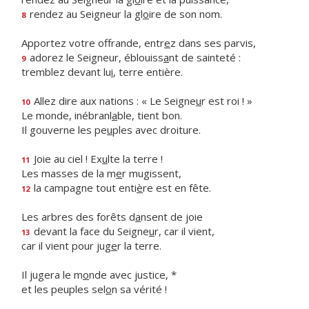
rendez au Seigneur la gl
o
ire de son nom.
8
Apportez votre offrande, entr
e
z dans ses parvis,
adorez le Seigneur, éblouiss
a
nt de sainteté :
9
tremblez devant lu
i
, terre entière.
Allez dire aux nations : « Le Seigne
u
r est roi ! »
10
Le monde, inébranl
a
ble, tient bon.
Il gouverne les pe
u
ples avec droiture.
Joie au ciel ! Ex
u
lte la terre !
11
Les masses de la m
e
r mugissent,
la campagne tout enti
è
re est en fête.
12
Les arbres des forêts d
a
nsent de joie
devant la face du Seigne
u
r, car il vient,
13
car il vient pour jug
e
r la terre.
Il jugera le m
o
nde avec justice, *
et les peuples sel
o
n sa vérité !