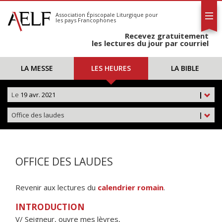
L'AELF
S'abonner
Association Épiscopale Liturgique
pour
les pays Francophones
Calendrier
Recevez gratuitement
Contact
les lectures du jour par courriel
LA MESSE
LES HEURES
LA BIBLE
Le
19 avr. 2021
|
Office des laudes
|
OFFICE DES LAUDES
Revenir aux lectures du
calendrier romain
.
INTRODUCTION
V/ Seigneur, ouvre mes lèvres,