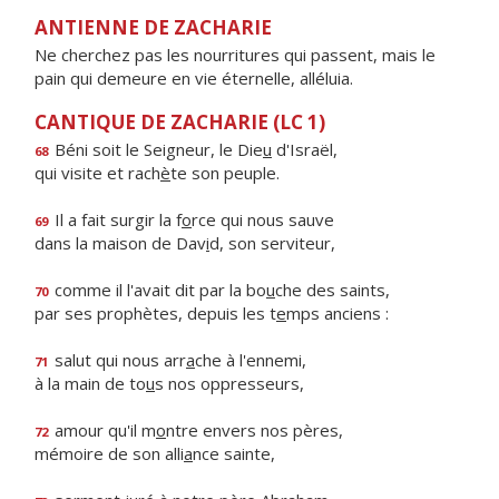
ANTIENNE DE ZACHARIE
Ne cherchez pas les nourritures qui passent, mais le
pain qui demeure en vie éternelle, alléluia.
CANTIQUE DE ZACHARIE (LC 1)
Béni soit le Seigneur, le Die
u
d'Israël,
68
qui visite et rach
è
te son peuple.
Il a fait surgir la f
o
rce qui nous sauve
69
dans la maison de Dav
i
d, son serviteur,
comme il l'avait dit par la bo
u
che des saints,
70
par ses prophètes, depuis les t
e
mps anciens :
salut qui nous arr
a
che à l'ennemi,
71
à la main de to
u
s nos oppresseurs,
amour qu'il m
o
ntre envers nos pères,
72
mémoire de son alli
a
nce sainte,