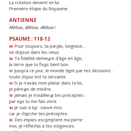
La création devient en lui
Première étape du Royaume.
ANTIENNE
Alléluia, alléluia, alléluia !
PSAUME : 118-12
Pour toujours, ta par
o
le, Seigneur,
89
se dr
e
sse dans les cieux.
Ta fidélité deme
u
re d’âge en âge,
90
la terre que tu fix
a
s tient bon.
Jusqu’à ce jour, le monde ti
e
nt par tes décisions :
91
toute ch
o
se est ta servante.
Si je n’avais mon plais
i
r dans ta loi,
92
je périr
a
is de misère.
Jamais je n’oublier
a
i tes préceptes :
93
par e
u
x tu me fais vivre.
Je suis à t
o
i : sauve-moi,
94
car je ch
e
rche tes préceptes.
Des impies esc
o
mptent ma perte :
95
moi, je réfléch
i
s à tes exigences.