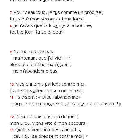
Pour beaucoup, je f
u
s comme un prodige ;
7
tu as été mon seco
u
rs et ma force.
Je n’avais que ta lou
a
nge à la bouche,
8
tout le jo
u
r, ta splendeur.
Ne me rejette pas
9
mainten
a
nt que j’ai vieilli ; *
alors que décline ma vigueur,
ne m’aband
o
nne pas.
Mes ennemis p
a
rlent contre moi,
10
ils me surv
e
illent et se concertent.
Ils disent : « Die
u
l’abandonne !
11
Traquez-le, empoignez-le, il n’a p
a
s de défenseur ! »
Dieu, ne sois p
a
s loin de moi ;
12
mon Dieu, viens v
i
te à mon secours !
Qu’ils soient humiliés, anéantis,
13
ceux qui se dr
e
ssent contre moi ; *