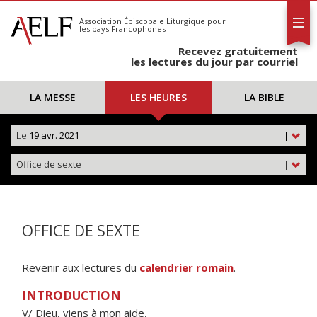
L'AELF
S'abonner
Association Épiscopale Liturgique
pour
les pays Francophones
Calendrier
Recevez gratuitement
Contact
les lectures du jour par courriel
LA MESSE
LES HEURES
LA BIBLE
Le
19 avr. 2021
|
Office de sexte
|
OFFICE DE SEXTE
Revenir aux lectures du
calendrier romain
.
INTRODUCTION
V/ Dieu, viens à mon aide,