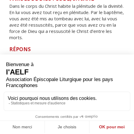
Dans le corps du Christ habite la plénitude de la divinité.
En lui vous avez tout reçu en plénitude. Par le baptême,
vous avez été mis au tombeau avec lui, avec lui vous
avez été ressuscités, parce que vous avez cru en la
force de Dieu qui a ressuscité le Christ d’entre les
morts.
RÉPONS
V/
Les disciples furent remplis de joie, alléluia,
à la vue du Seigneur, alléluia.
ORAISON
Dieu qui montres aux égarés la lumière de ta vérité
pour qu’ils puissent reprendre le bon che­min, donne à
tous ceux qui se déclarent chrétiens de rejeter ce qui
est indigne de ce nom et de rechercher ce qui lui fait
honneur.