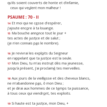
qu’ils soient couverts de honte et d’infamie,
ceux qui ve
u
lent mon malheur !
PSAUME : 70 - II
Et moi qui ne c
e
sse d’espérer,
14
j’ajoute enc
o
re à ta louange.
Ma bouche ann
o
nce tout le jour +
15
tes actes de just
i
ce et de salut ;
(je n’en connais p
a
s le nombre).
Je revivrai les expl
o
its du Seigneur
16
en rappelant que ta just
i
ce est la seule.
Mon Dieu, tu m’as instru
i
t dès ma jeunesse,
17
jusqu’à présent, j’ai proclam
é
tes merveilles.
Aux jours de la vieill
e
sse et des cheveux blancs,
18
ne m’abandonne p
a
s, ô mon Dieu ;
et je dirai aux hommes de ce t
e
mps ta puissance,
à tous ceux qui viendr
o
nt, tes exploits.
Si haute est ta just
i
ce, mon Dieu, +
19