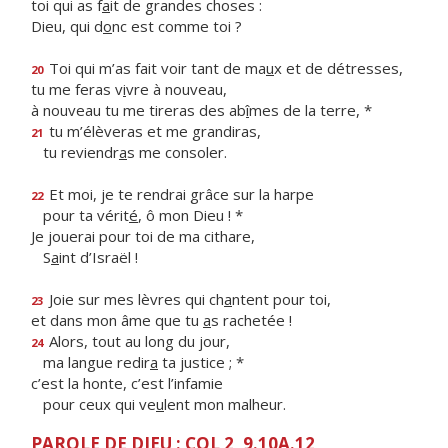
toi qui as f
a
it de grandes choses :
Dieu, qui d
o
nc est comme toi ?
Toi qui m’as fait voir tant de ma
u
x et de détresses,
20
tu me feras v
i
vre à nouveau,
à nouveau tu me tireras des ab
î
mes de la terre, *
tu m’élèveras et me grandiras,
21
tu reviendr
a
s me consoler.
Et moi, je te rendrai grâce sur la harpe
22
pour ta vérit
é
, ô mon Dieu ! *
Je jouerai pour toi de ma cithare,
S
a
int d’Israël !
Joie sur mes lèvres qui ch
a
ntent pour toi,
23
et dans mon âme que tu
a
s rachetée !
Alors, tout au long du jour,
24
ma langue redir
a
ta justice ; *
c’est la honte, c’est l’infamie
pour ceux qui ve
u
lent mon malheur.
PAROLE DE DIEU : COL 2, 9.10A.12