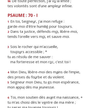
De toute perfection, j’ai v
u
la limite ;
96
tes volontés sont d’une ample
u
r infinie.
PSAUME : 70 - I
En toi, Seigne
u
r, j’ai mon refuge :
1
garde-moi d’être humili
é
pour toujours.
Dans ta justice, défends-m
o
i, libère-moi,
2
tends l’oreille vers m
o
i, et sauve-moi.
Sois le rocher qui m’accueille,
3
toujo
u
rs accessible ; *
tu as résolu de me sauver :
ma forteresse et mon r
o
c, c’est toi !
Mon Dieu, libère-moi des m
a
ins de l’impie,
4
des prises du fo
u
rbe et du violent.
Seigneur mon Dieu, tu
e
s mon espérance,
5
mon appu
i
dès ma jeunesse.
Toi, mon soutien dès av
a
nt ma naissance, +
6
tu m’as choisi dès le v
e
ntre de ma mère ;
tu seras ma lou
a
nge toujours !