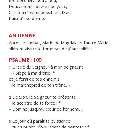
Il le découvre peu à peu,
Doucement il ouvre nos yeux,
Car rien n’est impossible à Dieu,
Puisqu’il se donne.
ANTIENNE
Après le sabbat, Marie de Magdala et l’autre Marie
allèrent visiter le tombeau de Jésus, alléluia !
PSAUME : 109
Oracle du Seigne
u
r à mon seigneur :
1
« Si
è
ge à ma droite, *
et je fer
a
i de tes ennemis
le marchepi
e
d de ton trône. »
De Sion, le Seigne
u
r te présente
2
le sc
e
ptre de ta force : *
« Domine jusqu'au cœ
u
r de l'ennemi. »
Le jour où par
a
ît ta puissance,
3
tu es prince, éblouiss
a
nt de sainteté : *