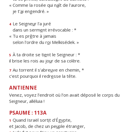
« Comme la rosée qui n
a
ît de l'aurore,
je t'
a
i engendré. »
Le Seigne
u
r l'a juré
4
dans un serm
e
nt irrévocable : *
« Tu es pr
ê
tre à jamais
selon l'ordre du r
o
i Melkisédek. »
À ta droite se ti
e
nt le Seigneur : *
5
il brise les rois au jo
u
r de sa colère.
Au torrent il s'abre
u
ve en chemin, *
7
c'est pourquoi il redr
e
sse la tête.
ANTIENNE
Venez, voyez l’endroit où l’on avait déposé le corps du
Seigneur, alléluia !
PSAUME : 113A
Quand Israël sort
i
t d'Égypte,
1
et Jacob, de chez un pe
u
ple étranger,