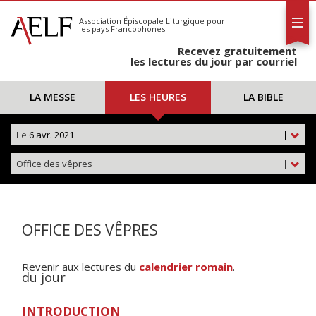
L'AELF
S'abonner
Association Épiscopale Liturgique
pour
les pays Francophones
Calendrier
Recevez gratuitement
Contact
les lectures du jour par courriel
LA MESSE
LES HEURES
LA BIBLE
Le
6 avr. 2021
|
Office des vêpres
|
OFFICE DES VÊPRES
Revenir aux lectures du
calendrier romain
.
du jour
INTRODUCTION