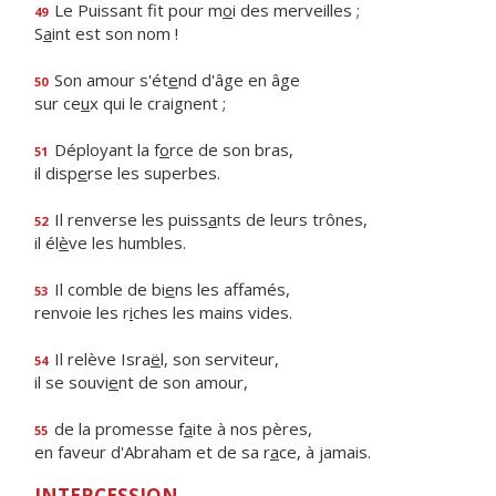
Le Puissant fit pour m
o
i des merveilles ;
49
S
a
int est son nom !
Son amour s'ét
e
nd d'âge en âge
50
sur ce
u
x qui le craignent ;
Déployant la f
o
rce de son bras,
51
il disp
e
rse les superbes.
Il renverse les puiss
a
nts de leurs trônes,
52
il él
è
ve les humbles.
Il comble de bi
e
ns les affamés,
53
renvoie les r
i
ches les mains vides.
Il relève Isra
ë
l, son serviteur,
54
il se souvi
e
nt de son amour,
de la promesse f
a
ite à nos pères,
55
en faveur d'Abraham et de sa r
a
ce, à jamais.
INTERCESSION