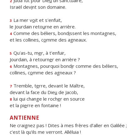
Juda fut pour Die
u
un sanctuaire,
2
Israël dev
i
nt son domaine.
La mer v
o
it et s'enfuit,
3
le Jourdain reto
u
rne en arrière.
Comme des béliers, bond
i
ssent les montagnes,
4
et les collines, c
o
mme des agneaux.
Qu'as-tu, m
e
r, à t'enfuir,
5
Jourdain, à retourn
e
r en arrière ?
Montagnes, pourquoi bond
i
r comme des béliers,
6
collines, c
o
mme des agneaux ?
Tremble, t
e
rre, devant le Maître,
7
devant la face du Die
u
de Jacob,
lui qui change le roch
e
r en source
8
et la pi
e
rre en fontaine !
ANTIENNE
Ne craignez pas ! Dites à mes frères d’aller en Galilée ;
c’est là qu’ils me verront. Alléluia !