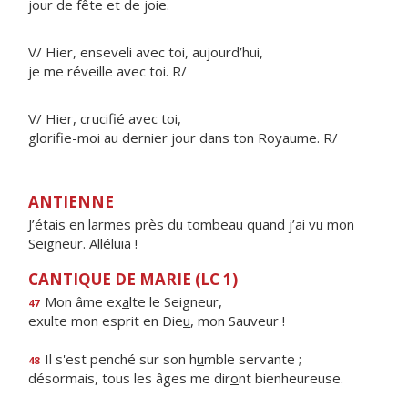
jour de fête et de joie.
V/ Hier, enseveli avec toi, aujourd’hui,
je me réveille avec toi. R/
V/ Hier, crucifié avec toi,
glorifie-moi au dernier jour dans ton Royaume. R/
ANTIENNE
J’étais en larmes près du tombeau quand j’ai vu mon
Seigneur. Alléluia !
CANTIQUE DE MARIE (LC 1)
Mon âme ex
a
lte le Seigneur,
47
exulte mon esprit en Die
u
, mon Sauveur !
Il s'est penché sur son h
u
mble servante ;
48
désormais, tous les âges me dir
o
nt bienheureuse.