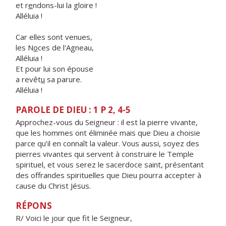
et r
e
ndons-lui la gloire !
Alléluia !
Car elles sont venues,
les N
o
ces de l'Agneau,
Alléluia !
Et pour lui son épouse
a revêt
u
sa parure.
Alléluia !
PAROLE DE DIEU : 1 P 2, 4-5
Approchez-vous du Seigneur : il est la pierre vivante,
que les hommes ont éliminée mais que Dieu a choisie
parce qu’il en connaît la valeur. Vous aussi, soyez des
pierres vivantes qui servent à construire le Temple
spirituel, et vous serez le sacerdoce saint, présentant
des offrandes spirituelles que Dieu pourra accepter à
cause du Christ Jésus.
RÉPONS
R/ Voici le jour que fit le Seigneur,