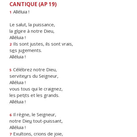
CANTIQUE (AP 19)
Alléluia !
1
Le salut, la puissance,
la gl
o
ire à notre Dieu,
Alléluia !
Ils sont justes, ils sont vrais,
2
s
e
s jugements.
Alléluia !
Célébrez notre Dieu,
5
servite
u
rs du Seigneur,
Alléluia !
vous tous qui le craignez,
les pet
i
ts et les grands.
Alléluia !
Il règne, le Seigneur,
6
notre Die
u
tout-puissant,
Alléluia !
Exultons, crions de joie,
7