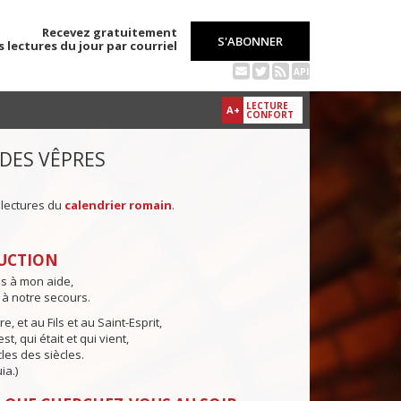
Recevez gratuitement
S'ABONNER
s lectures du jour par courriel
API
LECTURE
A+
CONFORT
 DES VÊPRES
 lectures du
calendrier romain
.
UCTION
ns à mon aide,
 à notre secours.
e, et au Fils et au Saint-Esprit,
st, qui était et qui vient,
cles des siècles.
ia.)