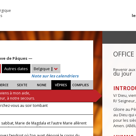
urgique
le
es
OFFICE
ave de Pâques —
Autres dates
Belgique
|
Revenir aux
du jour
Note sur les calendriers
IERCE
SEXTE
NONE
VÊPRES
COMPLIES
INTROD
 viens à mon aide,
V/ Dieu, vie
eur, à notre secours.
R/ Seigneur,
rchez-vous au soir tombant
Gloire au Pèr
au Dieu qui e
pour les siè
 sabbat, Marie de Magdala et l’autre Marie allèrent
Amen. (Allélu
le tombeau de Jésus, alléluia !
oyez l’endroit où l’on avait déposé le corps du