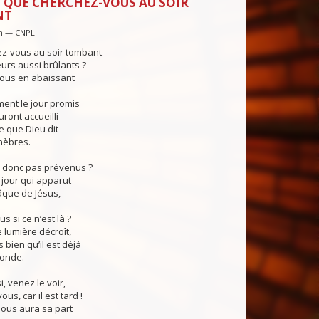
 QUE CHERCHEZ-VOUS AU SOIR
NT
in — CNPL
z-vous au soir tombant
urs aussi brûlants ?
ous en abaissant
ent le jour promis
uront accueilli
e que Dieu dit
nèbres.
s donc pas prévenus ?
jour qui apparut
âque de Jésus,
s si ce n’est là ?
lumière décroît,
bien qu’il est déjà
monde.
, venez le voir,
us, car il est tard !
ous aura sa part