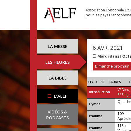
Association Épiscopale Lit
pour les pays Francophon
LA MESSE
6 AVR. 2021
Mardi dans l'Oct
LES HEURES
Dimanche prochain
LA BIBLE
LECTURES
LAUDES
T
V/ Dieu,
Introduction
R/ Seign
L'AELF
Que che
...
Hymne
VIDÉOS &
109 —
Psaume
PODCASTS
Après le
visiter 
113a —
Psaume
Venez, v