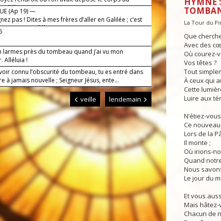
HYMNE :
 alléluia !
TOMBA
UE (Ap 19) —
nez pas ! Dites à mes frères d’aller en Galilée ; c’est
La Tour du P
 me verront. Alléluia !
-5
Que cherche
Avec des cœ
 en larmes près du tombeau quand j’ai vu mon
Où courez-v
. Alléluia !
Vos têtes ?
Tout simplem
voir connu l’obscurité du tombeau, tu es entré dans
re à jamais nouvelle ; Seigneur Jésus, ente...
À ceux qui a
Cette lumièr
Luire aux té
veille
lendemain
N’étiez-vou
Ce nouveau 
Lors de la P
Il monte ;
Où irions-nou
Quand notre 
Nous savons 
Le jour du 
Et vous aussi
Mais hâtez-vo
Chacun de n