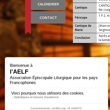
CALENDRIER
Seigneur,
CANTIQ
Cantique
Ne craig
là qu’ils
1 P 2, 4
CONTACT
Péricope
Cantique de
J’étais
Marie
Seigneur
Après a
Conclusion
la lumiè