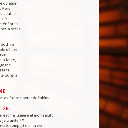
e oblation.
u Père
le souffle.
cliné
x ténèbres,
ance a scellé
 déchire
ple désert.
uste
la faute,
 gagné
faite :
our surgira
.
NE
 m’as fait remonter de l’abîme.
: 26
r est ma lumi
è
re et mon salut ;
-je crainte ? *
est le remp
a
rt de ma vie ;