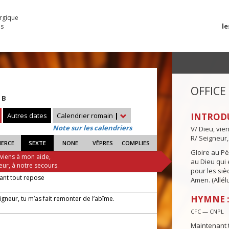
urgique
le
es
OFFICE
 B
Autres dates
Calendrier romain
|
INTROD
Note sur les calendriers
V/ Dieu, vie
R/ Seigneur,
IERCE
SEXTE
NONE
VÊPRES
COMPLIES
Gloire au Pèr
 viens à mon aide,
au Dieu qui e
eur, à notre secours.
pour les siè
ant tout repose
Amen. (Allélu
HYMNE 
gneur, tu m’as fait remonter de l’abîme.
CFC — CNPL
Maintenant 