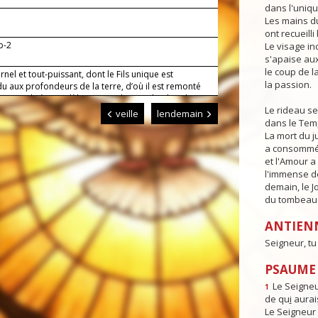
dans l'uniqu
Les mains d
ont recueilli 
1b-2
Le visage in
s'apaise au
le coup de l
rnel et tout-puissant, dont le Fils unique est
la passion.
u aux profondeurs de la terre, d’où il est remonté
, accorde à tes fidèles, ensevelis avec lui dans le
Le rideau se
 d’accéder par sa Résurrection à la vie éternelle.
veille
lendemain
règne.
dans le Tem
La mort du j
a consommé 
et l'Amour a
l'immense dé
demain, le J
du tombeau
ANTIEN
Seigneur, tu
PSAUME 
Le Seigneu
1
de qu
i
aurais
Le Seigneur 