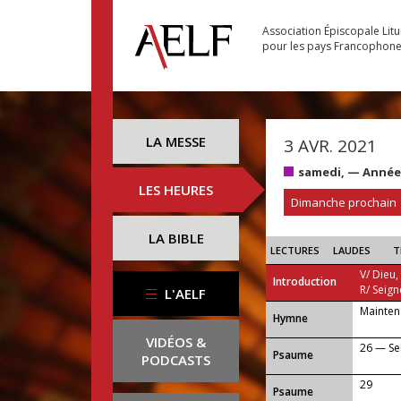
Association Épiscopale Lit
pour les pays Francophon
LA MESSE
3 AVR. 2021
samedi, — Année
LES HEURES
Dimanche prochain
LA BIBLE
LECTURES
LAUDES
T
V/ Dieu,
Introduction
R/ Seign
L'AELF
Mainten
...
Hymne
VIDÉOS &
26 — Sei
Psaume
PODCASTS
29
Psaume