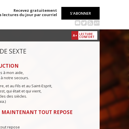
Recevez gratuitement
S'ABONNER
s lectures du jour par courriel
API
LECTURE
A+
CONFORT
 DE SEXTE
UCTION
ns à mon aide,
 à notre secours.
e, et au Fils et au Saint-Esprit,
st, qui était et qui vient,
cles des siècles.
ia.)
: MAINTENANT TOUT REPOSE
tout repose