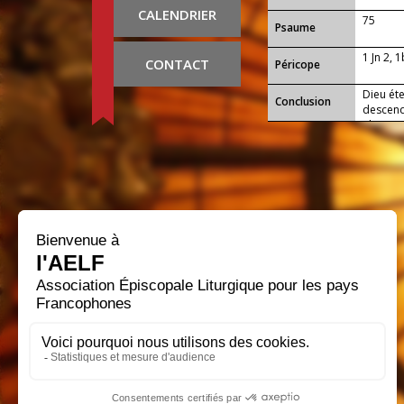
CALENDRIER
75
Psaume
1 Jn 2, 
CONTACT
Péricope
Dieu éte
Conclusion
descend
glorieux
baptême,
Lui qui 