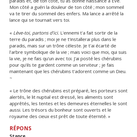
paradis et, de ton côté, tu as donné naissance à Ève.
Mon côté a guéri la douleur de ton côté ; mon sommeil
va te tirer du sommeil des enfers. Ma lance a arrêté la
lance qui se tournait vers toi.
«
Lève-toi, partons d'ici.
L'ennemi t'a fait sortir de la
terre du paradis ; moi je ne t'installerai plus dans le
paradis, mais sur un trône céleste. Je t'ai écarté de
l'arbre symbolique de la vie ; mais voici que moi, qui suis
la vie, je ne fais qu'un avec toi. J'ai posté les chérubins
pour qu'ils te gardent comme un serviteur ; je fais
maintenant que les chérubins t'adorent comme un Dieu.
~
« Le trône des chérubins est préparé, les porteurs sont
alertés, le lit nuptial est dressé, les aliments sont
apprêtés, les tentes et les demeures éternelles le sont
aussi. Les trésors du bonheur sont ouverts et le
royaume des cieux est prêt de toute éternité. »
RÉPONS
Stance