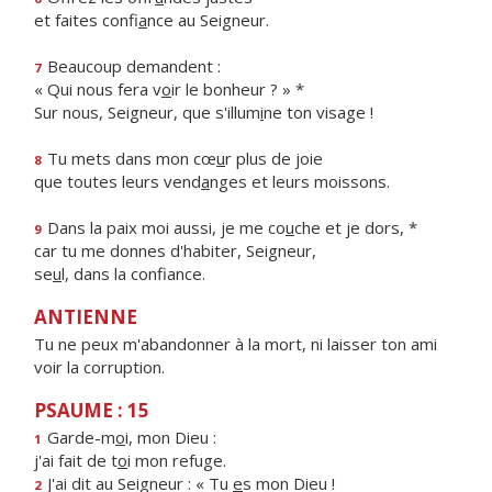
et faites confi
a
nce au Seigneur.
Beaucoup demandent :
7
« Qui nous fera v
o
ir le bonheur ? » *
Sur nous, Seigneur, que s'illum
i
ne ton visage !
Tu mets dans mon cœ
u
r plus de joie
8
que toutes leurs vend
a
nges et leurs moissons.
Dans la paix moi aussi, je me co
u
che et je dors, *
9
car tu me donnes d'habiter, Seigneur,
se
u
l, dans la confiance.
ANTIENNE
Tu ne peux m'abandonner à la mort, ni laisser ton ami
voir la corruption.
PSAUME : 15
Garde-m
o
i, mon Dieu :
1
j'ai fait de t
o
i mon refuge.
J'ai dit au Seigneur : « Tu
e
s mon Dieu !
2