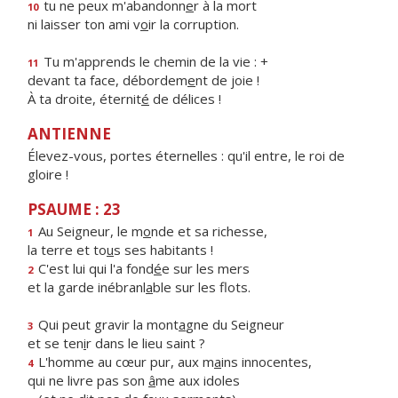
tu ne peux m'abandonn
e
r à la mort
10
ni laisser ton ami v
o
ir la corruption.
Tu m'apprends le chemin de la vie : +
11
devant ta face, débordem
e
nt de joie !
À ta droite, éternit
é
de délices !
ANTIENNE
Élevez-vous, portes éternelles : qu'il entre, le roi de
gloire !
PSAUME : 23
Au Seigneur, le m
o
nde et sa richesse,
1
la terre et to
u
s ses habitants !
C'est lui qui l'a fond
é
e sur les mers
2
et la garde inébranl
a
ble sur les flots.
Qui peut gravir la mont
a
gne du Seigneur
3
et se ten
i
r dans le lieu saint ?
L'homme au cœur pur, aux m
a
ins innocentes,
4
qui ne livre pas son
â
me aux idoles