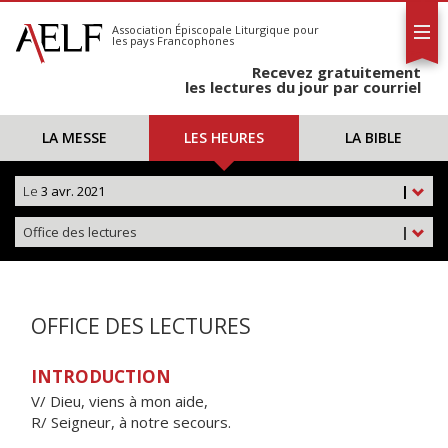
L'AELF
S'abonner
Association Épiscopale Liturgique
pour
les pays Francophones
Calendrier
Recevez gratuitement
Contact
les lectures du jour par courriel
LA MESSE
LES HEURES
LA BIBLE
Le
3 avr. 2021
|
Office des lectures
|
OFFICE DES LECTURES
INTRODUCTION
V/ Dieu, viens à mon aide,
R/ Seigneur, à notre secours.