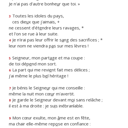
Je n'ai pas d'autre bonhe
u
r que toi. »
Toutes les idoles du pays,
3
ces die
u
x que j'aimais, +
ne cessent d'ét
e
ndre leurs ravages, *
et l'on se rue à leur suite.
Je n'irai pas leur offrir le s
a
ng des sacrifices ; *
4
leur nom ne viendra p
a
s sur mes lèvres !
Seigneur, mon part
a
ge et ma coupe :
5
de toi dép
e
nd mon sort.
La part qui me revi
e
nt fait mes délices ;
6
j'ai même le plus b
e
l héritage !
Je bénis le Seigne
u
r qui me conseille :
7
même la nuit mon cœ
u
r m'avertit.
Je garde le Seigneur devant m
o
i sans relâche ;
8
il est à ma droite : je su
i
s inébranlable.
Mon cœur exulte, mon
â
me est en fête,
9
ma chair elle-même rep
o
se en confiance :