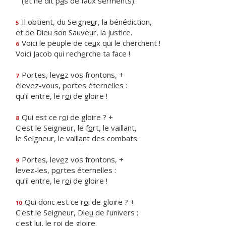
(et ne dit p
a
s de faux serments).
Il obtient, du Seigne
u
r, la bénédiction,
5
et de Dieu son Sauve
u
r, la justice.
Voici le peuple de ce
u
x qui le cherchent !
6
Voici Jacob qui rech
e
rche ta face !
Portes, lev
e
z vos frontons, +
7
élevez-vous, p
o
rtes éternelles :
qu'il entre, le r
o
i de gloire !
Qui est ce r
o
i de gloire ? +
8
C'est le Seigneur, le f
o
rt, le vaillant,
le Seigneur, le vaill
a
nt des combats.
Portes, lev
e
z vos frontons, +
9
levez-les, p
o
rtes éternelles :
qu'il entre, le r
o
i de gloire !
Qui donc est ce r
o
i de gloire ? +
10
C'est le Seigneur, Die
u
de l'univers ;
c'est lui, le r
o
i de gloire.