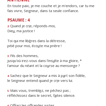
En toute paix, je me couche et je m'endors, car tu me
fais vivre, Seigneur, dans ta seule confiance.
PSAUME : 4
Quand je cr
i
e, réponds-moi,
2
Die
u
, ma justice !
Toi qui me lib
è
res dans la détresse,
pitié pour moi, éco
u
te ma prière !
Fils des hommes,
3
jusqu'où irez-vous dans l'ins
u
lte à ma gloire, *
l'amour du néant et la co
u
rse au mensonge ?
Sachez que le Seigneur a mis à p
a
rt son fidèle,
4
le Seigneur entend quand je cr
i
e vers lui.
Mais vous, trembl
e
z, ne péchez pas ;
5
réfléchissez dans le secret, f
a
ites silence.
Offrez les offr
a
ndes justes
6