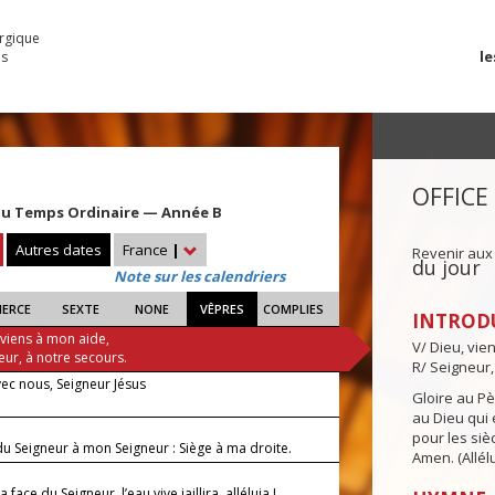
urgique
le
es
OFFICE
u Temps Ordinaire — Année B
Autres dates
France
|
Revenir aux
du jour
Note sur les calendriers
IERCE
SEXTE
NONE
VÊPRES
COMPLIES
INTROD
 viens à mon aide,
V/ Dieu, vie
eur, à notre secours.
R/ Seigneur,
vec nous, Seigneur Jésus
Gloire au Pèr
au Dieu qui e
pour les siè
du Seigneur à mon Seigneur : Siège à ma droite.
Amen. (Allélu
 face du Seigneur, l’eau vive jaillira, alléluia !