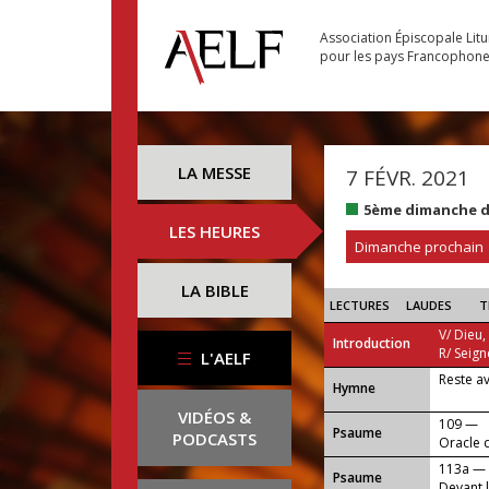
Association Épiscopale Lit
pour les pays Francophon
LA MESSE
7 FÉVR. 2021
5ème dimanche d
LES HEURES
Dimanche prochain
LA BIBLE
LECTURES
LAUDES
T
V/ Dieu,
Introduction
R/ Seign
L'AELF
Reste a
...
Hymne
VIDÉOS &
109 —
Psaume
PODCASTS
Oracle 
113a —
Psaume
Devant la