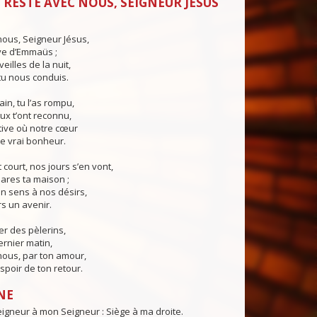
 RESTE AVEC NOUS, SEIGNEUR JÉSUS
ous, Seigneur Jésus,
ive d’Emmaüs ;
eilles de la nuit,
tu nous conduis.
in, tu l’as rompu,
ux t’ont reconnu,
tive où notre cœur
le vrai bonheur.
 court, nos jours s’en vont,
ares ta maison ;
n sens à nos désirs,
s un avenir.
er des pèlerins,
ernier matin,
nous, par ton amour,
poir de ton retour.
NE
igneur à mon Seigneur : Siège à ma droite.