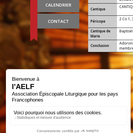
CALENDRIER
CANTIQU
Cantique
2 Co 1, 
CONTACT
Péricope
Cantique de
Baptisés
Marie
Adorons 
Conclusion
membres