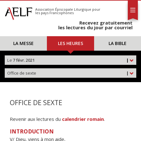
L'AELF
S'abonner
Association Épiscopale Liturgique
pour
les pays Francophones
Calendrier
Recevez gratuitement
Contact
les lectures du jour par courriel
LA MESSE
LES HEURES
LA BIBLE
Le
7 févr. 2021
|
Office de sexte
|
OFFICE DE SEXTE
Revenir aux lectures du
calendrier romain
.
INTRODUCTION
V/ Dieu, viens à mon aide,