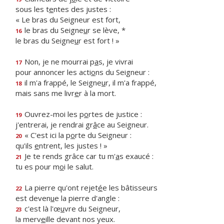
sous les t
e
ntes des justes :
« Le bras du Seigneur est fort,
le bras du Seigne
u
r se lève, *
16
le bras du Seigne
u
r est fort ! »
Non, je ne mourrai p
a
s, je vivrai
17
pour annoncer les acti
o
ns du Seigneur :
il m'a frappé, le Seigne
u
r, il m'a frappé,
18
mais sans me livr
e
r à la mort.
Ouvrez-moi les p
o
rtes de justice :
19
j'entrerai, je rendrai gr
â
ce au Seigneur.
« C'est ici la p
o
rte du Seigneur :
20
qu'ils
e
ntrent, les justes ! »
Je te rends grâce car tu m'
a
s exaucé :
21
tu es pour m
o
i le salut.
La pierre qu'ont rejet
é
e les bâtisseurs
22
est deven
u
e la pierre d'angle :
c'est là l'œ
u
vre du Seigneur,
23
la merv
e
ille devant nos yeux.