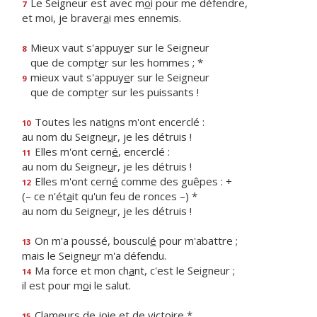
Le Seigneur est avec m
o
i pour me défendre,
7
et moi, je braver
a
i mes ennemis.
Mieux vaut s'appuy
e
r sur le Seigneur
8
que de compt
e
r sur les hommes ; *
mieux vaut s'appuy
e
r sur le Seigneur
9
que de compt
e
r sur les puissants !
Toutes les nati
o
ns m'ont encerclé :
10
au nom du Seigne
u
r, je les détruis !
Elles m'ont cern
é
, encerclé :
11
au nom du Seigne
u
r, je les détruis !
Elles m'ont cern
é
comme des guêpes : +
12
(– ce n'ét
a
it qu'un feu de ronces –) *
au nom du Seigne
u
r, je les détruis !
On m'a poussé, bouscul
é
pour m'abattre ;
13
mais le Seigne
u
r m'a défendu.
Ma force et mon ch
a
nt, c'est le Seigneur ;
14
il est pour m
o
i le salut.
Clameurs de j
o
ie et de victoire *
15