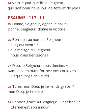
Voici le jour que f
t le Seigneur,
24
qu'il soit pour nous jour de f
ê
te et de joie !
PSAUME : 117 - III
Donne, Seigneur, d
o
nne le salut !
25
Donne, Seigneur, d
o
nne la victoire !
Béni soit au n
o
m du Seigneur
26
celu
i
qui vient ! *
De la mais
o
n du Seigneur,
no
u
s vous bénissons !
Dieu, le Seigne
u
r, nous illumine. *
27
Rameaux en main, formez vos cortèges
jusqu'aupr
è
s de l'autel.
Tu es mon Die
u
, je te rends grâce, *
28
mon Die
u
, je t'exalte !
Rendez grâce au Seigne
u
r : Il est bon ! *
29
Étern
e
l est son amour !