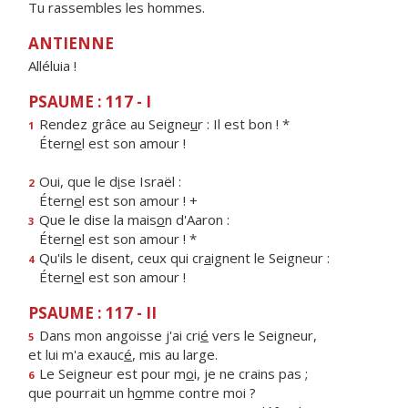
Tu rassembles les hommes.
ANTIENNE
Alléluia !
PSAUME : 117 - I
Rendez grâce au Seigne
u
r : Il est bon ! *
1
Étern
e
l est son amour !
Oui, que le d
i
se Israël :
2
Étern
e
l est son amour ! +
Que le dise la mais
o
n d'Aaron :
3
Étern
e
l est son amour ! *
Qu'ils le disent, ceux qui cr
a
ignent le Seigneur :
4
Étern
e
l est son amour !
PSAUME : 117 - II
Dans mon angoisse j'ai cri
é
vers le Seigneur,
5
et lui m'a exauc
é
, mis au large.
Le Seigneur est pour m
o
i, je ne crains pas ;
6
que pourrait un h
o
mme contre moi ?