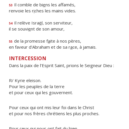
Il comble de bi
e
ns les affamés,
53
renvoie les r
i
ches les mains vides.
Il relève Isra
ë
l, son serviteur,
54
il se souvi
e
nt de son amour,
de la promesse f
a
ite à nos pères,
55
en faveur d'Abraham et de sa r
a
ce, à jamais.
INTERCESSION
Dans la paix de l’Esprit Saint, prions le Seigneur Dieu :
R/ Kyrie eleison.
Pour les peuples de la terre
et pour ceux qui les gouvernent.
Pour ceux qui ont mis leur foi dans le Christ
et pour nos frères chrétiens les plus proches.
Pour ceux qui nous ont fait du bien