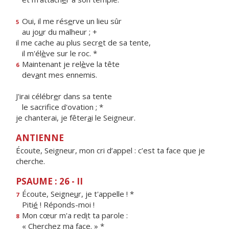
Oui, il me rés
e
rve un lieu sûr
5
au jo
u
r du malheur ; +
il me cache au plus secr
e
t de sa tente,
il m'él
è
ve sur le roc. *
Maintenant je rel
è
ve la tête
6
dev
a
nt mes ennemis.
J'irai célébr
e
r dans sa tente
le sacrif
ce d'ovation ; *
je chanterai, je fêter
a
i le Seigneur.
ANTIENNE
Écoute, Seigneur, mon cri d’appel : c’est ta face que je
cherche.
PSAUME : 26 - II
Écoute, Seigne
u
r, je t'appelle ! *
7
Piti
é
! Réponds-moi !
Mon cœur m'a red
i
t ta parole :
8
« Cherch
e
z ma face. » *