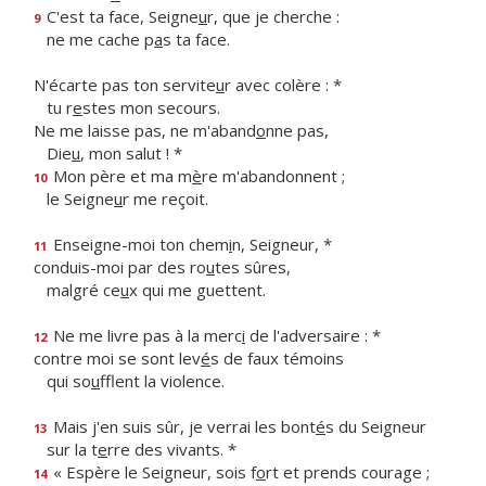
C'est ta face, Seigne
u
r, que je cherche :
9
ne me cache p
a
s ta face.
N'écarte pas ton servite
u
r avec colère : *
tu r
e
stes mon secours.
Ne me laisse pas, ne m'aband
o
nne pas,
Die
u
, mon salut ! *
Mon père et ma m
è
re m'abandonnent ;
10
le Seigne
u
r me reçoit.
Enseigne-moi ton chem
i
n, Seigneur, *
11
conduis-moi par des ro
u
tes sûres,
malgré ce
u
x qui me guettent.
Ne me livre pas à la merc
i
de l'adversaire : *
12
contre moi se sont lev
é
s de faux témoins
qui so
u
fflent la violence.
Mais j'en suis sûr, je verrai les bont
é
s du Seigneur
13
sur la t
e
rre des vivants. *
« Espère le Seigneur, sois f
o
rt et prends courage ;
14