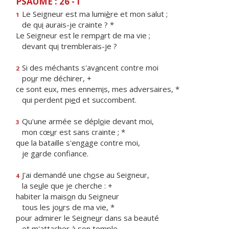
PSAUME : 26 - I
Le Seigneur est ma lumi
è
re et mon salut ;
1
de qu
i
aurais-je crainte ? *
Le Seigneur est le remp
a
rt de ma vie ;
devant qu
i
tremblerais-je ?
Si des méchants s'av
a
ncent contre moi
2
po
u
r me déchirer, +
ce sont eux, mes ennem
i
s, mes adversaires, *
qui perdent pi
e
d et succombent.
Qu'une armée se dépl
o
ie devant moi,
3
mon cœ
u
r est sans crainte ; *
que la bataille s'eng
a
ge contre moi,
je g
a
rde confiance.
J'ai demandé une ch
o
se au Seigneur,
4
la se
u
le que je cherche : +
habiter la mais
o
n du Seigneur
tous les jo
u
rs de ma vie, *
pour admirer le Seigne
u
r dans sa beauté
et m'attach
e
r à son temple.