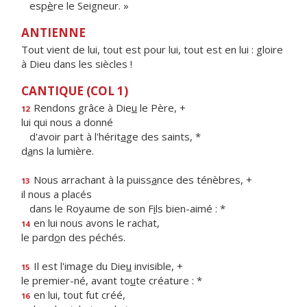
esp
è
re le Seigneur. »
ANTIENNE
Tout vient de lui, tout est pour lui, tout est en lui : gloire
à Dieu dans les siècles !
CANTIQUE (COL 1)
Rendons grâce à Die
u
le Père, +
12
lui qui nous a donné
d'avoir part à l'hérit
a
ge des saints, *
d
a
ns la lumière.
Nous arrachant à la puiss
a
nce des ténèbres, +
13
il nous a placés
dans le Royaume de son F
i
ls bien-aimé : *
en lui nous avons le rachat,
14
le pard
o
n des péchés.
Il est l'image du Die
u
invisible, +
15
le premier-né, avant to
u
te créature : *
en lui, tout fut créé,
16