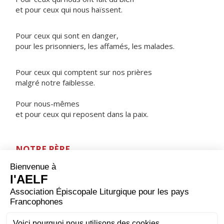
et pour ceux qui nous haïssent.
Pour ceux qui sont en danger,
pour les prisonniers, les affamés, les malades.
Pour ceux qui comptent sur nos prières
malgré notre faiblesse.
Pour nous-mêmes
et pour ceux qui reposent dans la paix.
NOTRE PÈRE
ORAISON
Seigneur, garde-nous ce soir comme tu nous as gardés
tout le jour et fais grandir notre espérance de vivre
avec toi dans la lumière sans fin. Par Jésus Christ, ton
Fils, notre Seigneur et notre Dieu, qui règne avec toi et
le Saint-Esprit, maintenant et pour les siècles des