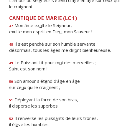
L’amour du Seigneur s’étend d’âge en âge sur ceux qui
le craignent.
CANTIQUE DE MARIE (LC 1)
Mon âme ex
a
lte le Seigneur,
47
exulte mon esprit en Die
u
, mon Sauveur !
Il s'est penché sur son h
u
mble servante ;
48
désormais, tous les âges me dir
o
nt bienheureuse.
Le Puissant fit pour m
o
i des merveilles ;
49
S
a
int est son nom !
Son amour s'ét
e
nd d'âge en âge
50
sur ce
u
x qui le craignent ;
Déployant la f
o
rce de son bras,
51
il disp
e
rse les superbes.
Il renverse les puiss
a
nts de leurs trônes,
52
il él
è
ve les humbles.