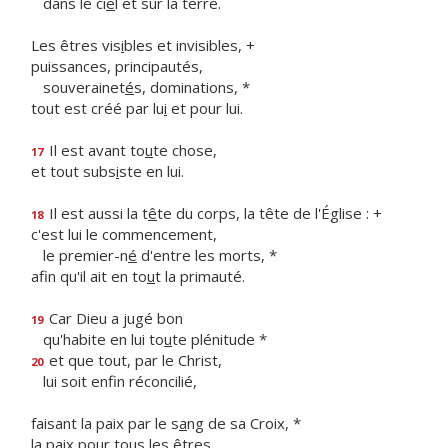
dans le ci
e
l et sur la terre.
Les êtres vis
i
bles et invisibles, +
puissances, principautés,
souverainet
é
s, dominations, *
tout est créé par lu
i
et pour lui.
Il est avant to
u
te chose,
17
et tout subs
i
ste en lui.
Il est aussi la t
ê
te du corps, la tête de l'Église : +
18
c'est lui le commencement,
le premier-n
é
d'entre les morts, *
afin qu'il ait en to
u
t la primauté.
Car Dieu a jugé bon
19
qu'habite en lui to
u
te plénitude *
et que tout, par le Christ,
20
lui soit enf
n réconcilié,
faisant la paix par le s
a
ng de sa Croix, *
la paix pour tous les êtres