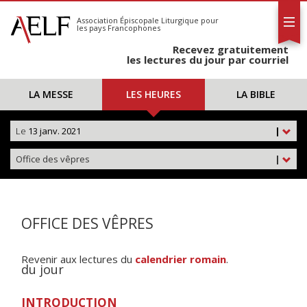
L'AELF
S'abonner
Association Épiscopale Liturgique
pour
les pays Francophones
Calendrier
Recevez gratuitement
Contact
les lectures du jour par courriel
LA MESSE
LES HEURES
LA BIBLE
Le
13 janv. 2021
|
Office des vêpres
|
OFFICE DES VÊPRES
Revenir aux lectures du
calendrier romain
.
du jour
INTRODUCTION