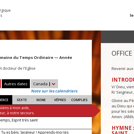
urgique
le
es
OFFICE
Semaine du Temps Ordinaire — Année
t docteur de l'Eglise
Revenir aux
INTROD
Autres dates
Canada
|
V/ Dieu, vie
Note sur les calendriers
R/ Seigneur,
IERCE
SEXTE
NONE
VÊPRES
COMPLIES
Gloire au Pèr
au Dieu qui e
 viens à mon aide,
pour les siè
eur, à notre secours.
Amen. (Allélu
 temps, Esprit très saint
HYMNE :
 Tu es béni, Seigneur ! Apprends-moi tes
SAINT