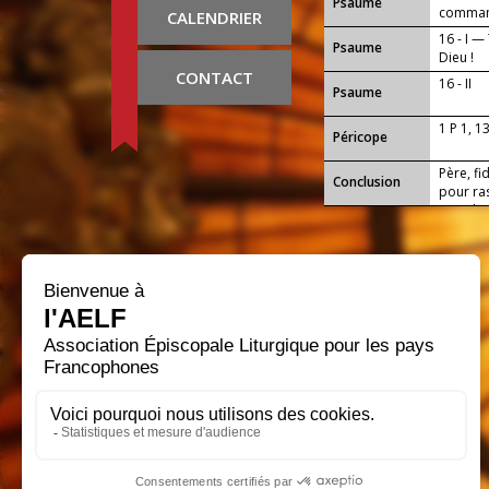
Psaume
comman
CALENDRIER
16 - I 
Psaume
Dieu !
CONTACT
16 - II
Psaume
1 P 1, 1
Péricope
Père, fi
Conclusion
pour ra
nous les
Seigneu