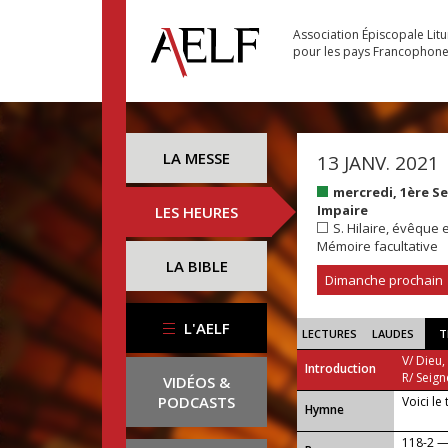
Association Épiscopale Lit
pour les pays Francophon
LA MESSE
13 JANV. 2021
mercredi, 1ère 
Impaire
LES HEURES
S. Hilaire, évêque e
Mémoire facultative
LA BIBLE
Dimanche prochain
L'AELF
LECTURES
LAUDES
T
V/ Dieu,
Introduction
R/ Seign
VIDÉOS &
PODCASTS
Voici le
...
Hymne
118-2 —