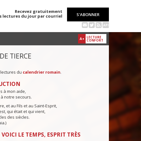
Recevez gratuitement
S'ABONNER
s lectures du jour par courriel
API
LECTURE
A+
CONFORT
 DE TIERCE
 lectures du
calendrier romain
.
UCTION
ns à mon aide,
 à notre secours.
e, et au Fils et au Saint-Esprit,
st, qui était et qui vient,
cles des siècles.
ia.)
 VOICI LE TEMPS, ESPRIT TRÈS