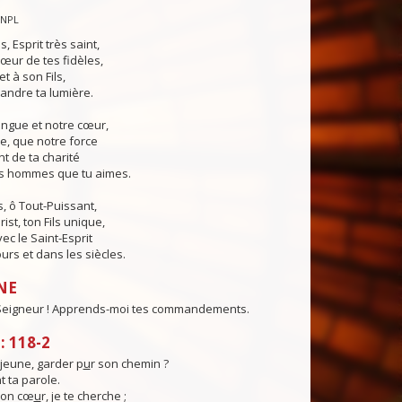
CNPL
s, Esprit très saint,
œur de tes fidèles,
t à son Fils,
andre ta lumière.
angue et notre cœur,
e, que notre force
t de ta charité
es hommes que tu aimes.
, ô Tout-Puissant,
ist, ton Fils unique,
ec le Saint-Esprit
urs et dans les siècles.
NE
 Seigneur ! Apprends-moi tes commandements.
 118-2
eune, garder p
u
r son chemin ?
t ta parole.
mon cœ
u
r, je te cherche ;