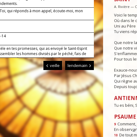
dements.
A. Rivière — 
— Toi, qui réponds à mon appel, écoute-moi, mon
Voici le temp
Où dans le c
Uni au Père e
Tu viens rép
3-14
Que notre l
Que notre vi
dèle en tes promesses, qui as envoyé le Saint-Esprit
S'enflammen
ssembler les hommes divisés par le péché, fais de
 artisans de ta paix. Par Jésus, le Christ, notre
Pour tous l
r. Amen.
veille
lendemain
Exauce-nous
Par Jésus Chr
Qui règne av
Depuis toujo
ANTIEN
Tu es béni,
PSAUME :
Comment, j
9
En observ
a
n
De tout 
10