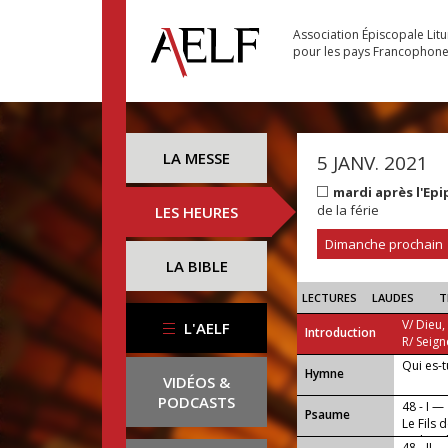
Association Épiscopale Lit
pour les pays Francophon
LA MESSE
5 JANV. 2021
mardi après l'Ep
de la férie
LES HEURES
Dimanche prochain
LA BIBLE
LECTURES
LAUDES
T
V/ Dieu,
L'AELF
Introduction
R/ Seign
Qui es-t
...
Hymne
VIDÉOS &
PODCASTS
48 - I —
Psaume
Le Fils
multitud
48 - II —