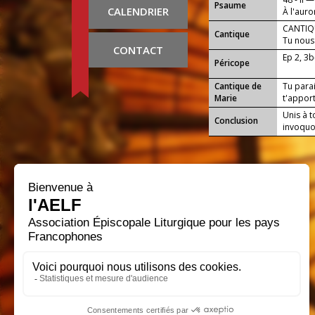
Psaume
CALENDRIER
À l'auror
CANTIQU
Cantique
Tu nous 
CONTACT
un peupl
Ep 2, 3b
Péricope
Cantique de
Tu parai
Marie
t'apport
Unis à 
Conclusion
invoquo