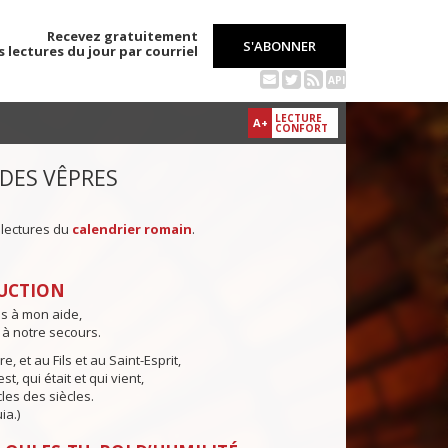
Recevez gratuitement
S'ABONNER
s lectures du jour par courriel
API
LECTURE
A+
CONFORT
 DES VÊPRES
 lectures du
calendrier romain
.
UCTION
ns à mon aide,
 à notre secours.
e, et au Fils et au Saint-Esprit,
st, qui était et qui vient,
cles des siècles.
ia.)