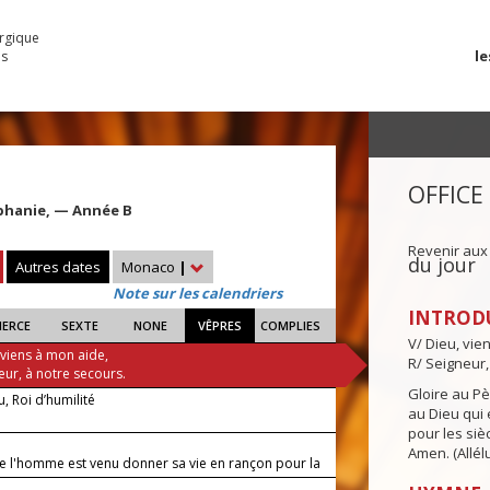
urgique
le
es
OFFICE
iphanie, — Année B
Revenir aux
du jour
Autres dates
Monaco
|
Note sur les calendriers
INTROD
IERCE
SEXTE
NONE
VÊPRES
COMPLIES
V/ Dieu, vie
 viens à mon aide,
R/ Seigneur,
eur, à notre secours.
Gloire au Pèr
u, Roi d’humilité
au Dieu qui e
pour les siè
Amen. (Allélu
 de l'homme est venu donner sa vie en rançon pour la
e.