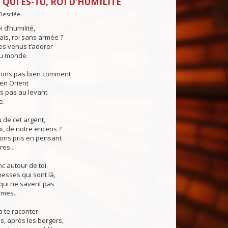
 QUI ES-TU, ROI D’HUMILITÉ
Desclée
i d’humilité,
ais, roi sans armée ?
s venus t’adorer
u monde.
vons pas bien comment
en Orient
s pas au levant
e.
 de cet argent,
x, de notre encens ?
ions pris en pensant
es...
c autour de toi
hesses qui sont là,
qui ne savent pas
imes.
 te raconter
, après les bergers,