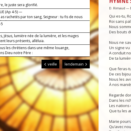
HYMNE :
e, le juste sera glorifié.
D. Rimaud — 
E (Ap 4-5) —
Qui es-tu, Ro
as rachetés par ton sang, Seigneur : tu fis de nous
Roi sans pal
e de rois.
-5
Nous somme
Des bouts d
s, Jésus, lumière née de la lumière, et les mages
ent leurs présents, alléluia.
Nous ne sa
Un signe vu 
tous les chrétiens dans une même louange,
ns Dieu notre Père :
A conduit no
De ta lumièr
veille
lendemain
Que feras-tu
De ces bijou
Nous les av
À nos manièr
Regarde don
Dans les ric
Les nations 
Que tu les a
Marie pourra
Qu’avec nous