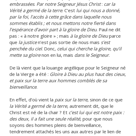
embrassées
.
Par notre Seigneur Jésus Christ
:
car la
Vérité a germé de la terre
. C’est
lui qui nous a donné,
par la foi, l’accès à cette grâce dans laquelle nous
sommes établis ; et nous mettons notre fierté dans
l’espérance d’avoir part à la gloire de Dieu
. Paul ne dit
pas : « à notre gloire » ; mais
à la gloire de Dieu
parce
que
la justice
n’est pas sortie de nous mais
s’est
penchée du ciel
. Donc,
celui qui cherche la gloire, qu’il
mette sa gloire
non en lui, mais
dans le Seigneur
.
De là vient que la louange angélique pour le Seigneur né
de la Vierge a été :
Gloire à Dieu au plus haut des cieux,
et paix sur la terre aux hommes comblés de sa
bienveillance
.
En effet, d’où vient la
paix sur la terre
, sinon de ce que
la Vérité
a germé de la terre
, autrement dit, que le
Christ est né de la chair ? Et
c’est lui qui est notre paix :
des deux, il a fait une seule réalité
, pour que nous
soyons des hommes pleins de bienveillance,
tendrement attachés les uns aux autres par le lien de