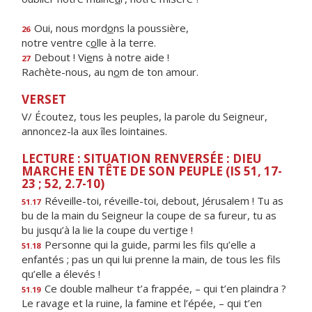
Oui, nous mord
o
ns la poussière,
26
notre ventre c
o
lle à la terre.
Debout ! Vi
e
ns à notre aide !
27
Rachète-nous, au n
o
m de ton amour.
VERSET
V/ Écoutez, tous les peuples, la parole du Seigneur,
annoncez-la aux îles lointaines.
LECTURE : SITUATION RENVERSÉE : DIEU
MARCHE EN TÊTE DE SON PEUPLE (IS 51, 17-
23 ; 52, 2.7-10)
Réveille-toi, réveille-toi, debout, Jérusalem ! Tu as
51.17
bu de la main du Seigneur la coupe de sa fureur, tu as
bu jusqu’à la lie la coupe du vertige !
Personne qui la guide, parmi les fils qu’elle a
51.18
enfantés ; pas un qui lui prenne la main, de tous les fils
qu’elle a élevés !
Ce double malheur t’a frappée, – qui t’en plaindra ?
51.19
Le ravage et la ruine, la famine et l’épée, – qui t’en