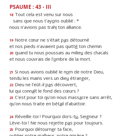
PSAUME : 43 - III
Tout cela est venu sur nous
18
sans que nous t'ay
o
ns oublié : *
nous n'avions pas trah
i
ton alliance.
Notre cœur ne s'était p
a
s détourné
19
et nos pieds n'avaient pas quitt
é
ton chemin
quand tu nous poussais au milie
u
des chacals
20
et nous couvrais de l'
o
mbre de la mort.
Si nous avions oublié le n
o
m de notre Dieu,
21
tendu les mains vers un die
u
étranger,
Dieu ne l'eût-il p
a
s découvert,
22
lui qui conn
a
ît le fond des cœurs ?
C'est pour toi qu'on nous mass
a
cre sans arrêt,
23
qu'on nous traite en bét
a
il d'abattoir.
Réveille-toi ! Pourquoi dors-t
u
, Seigneur ?
24
Lève-toi ! Ne nous rejette p
a
s pour toujours.
Pourquoi détourn
e
r ta face,
25
oublier notre malhe
u
r, notre misère ?