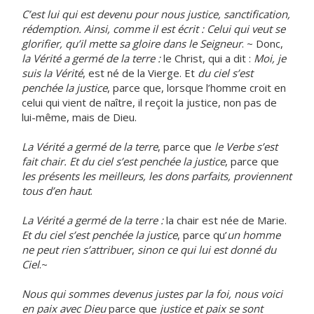
C’est lui qui
est devenu pour nous justice, sanctification,
rédemption
. Ainsi, comme il est écrit : Celui qui veut se
glorifier, qu’il mette sa gloire dans le Seigneur
. ~ Donc,
la Vérité
a germé de la terre :
le Christ, qui a dit :
Moi, je
suis la Vérité
, est né de la Vierge. Et
du ciel s’est
penchée la justice
, parce que, lorsque l’homme croit en
celui qui vient de naître, il reçoit la justice, non pas de
lui-même, mais de Dieu.
La Vérité
a germé de la terre
, parce que
le Verbe s’est
fait chair. Et du ciel s’est penchée la justice
, parce que
les présents les meilleurs, les dons parfaits, proviennent
tous d’en haut
.
La Vérité
a germé de la terre :
la chair est née de Marie.
Et du ciel s’est penchée la justice
, parce qu’
un homme
ne peut rien s’attribuer
,
sinon ce qui lui est donné du
Ciel
.~
Nous qui sommes devenus justes par la foi, nous voici
en paix avec Dieu
parce que
justice et paix se sont