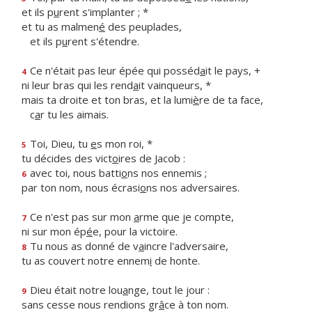
et ils p
u
rent s'implanter ; *
et tu as malmen
é
des peuplades,
et ils p
u
rent s'étendre.
Ce n'était pas leur épée qui posséd
a
it le pays, +
4
ni leur bras qui les rend
a
it vainqueurs, *
mais ta droite et ton bras, et la lumi
è
re de ta face,
c
a
r tu les aimais.
Toi, Dieu, tu
e
s mon roi, *
5
tu décides des vict
o
ires de Jacob :
avec toi, nous batti
o
ns nos ennemis ;
6
par ton nom, nous écrasi
o
ns nos adversaires.
Ce n'est pas sur mon
a
rme que je compte,
7
ni sur mon ép
é
e, pour la victoire.
Tu nous as donné de v
a
incre l'adversaire,
8
tu as couvert notre ennem
i
de honte.
Dieu était notre lou
a
nge, tout le jour :
9
sans cesse nous rendions gr
â
ce à ton nom.