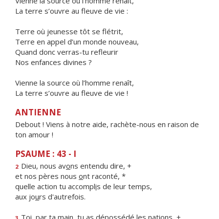
Vienne la source où l’homme renaît,
La terre s’ouvre au fleuve de vie :
Terre où jeunesse tôt se flétrit,
Terre en appel d’un monde nouveau,
Quand donc verras-tu refleurir
Nos enfances divines ?
Vienne la source où l’homme renaît,
La terre s’ouvre au fleuve de vie !
ANTIENNE
Debout ! Viens à notre aide, rachète-nous en raison de
ton amour !
PSAUME : 43 - I
Dieu, nous av
o
ns entendu dire, +
2
et nos pères nous
o
nt raconté, *
quelle action tu accompl
i
s de leur temps,
aux jo
u
rs d'autrefois.
Toi, par ta main, tu as déposséd
é
les nations, +
3