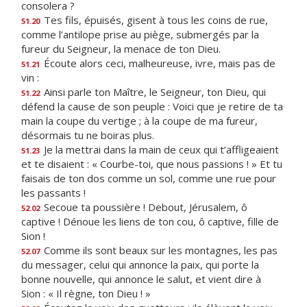
consolera ?
Tes fils, épuisés, gisent à tous les coins de rue,
51.20
comme l’antilope prise au piège, submergés par la
fureur du Seigneur, la menace de ton Dieu.
Écoute alors ceci, malheureuse, ivre, mais pas de
51.21
vin :
Ainsi parle ton Maître, le Seigneur, ton Dieu, qui
51.22
défend la cause de son peuple : Voici que je retire de ta
main la coupe du vertige ; à la coupe de ma fureur,
désormais tu ne boiras plus.
Je la mettrai dans la main de ceux qui t’affligeaient
51.23
et te disaient : « Courbe-toi, que nous passions ! » Et tu
faisais de ton dos comme un sol, comme une rue pour
les passants !
Secoue ta poussière ! Debout, Jérusalem, ô
52.02
captive ! Dénoue les liens de ton cou, ô captive, fille de
Sion !
Comme ils sont beaux sur les montagnes, les pas
52.07
du messager, celui qui annonce la paix, qui porte la
bonne nouvelle, qui annonce le salut, et vient dire à
Sion : « Il règne, ton Dieu ! »