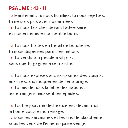
PSAUME : 43 - II
Maintenant, tu nous humil
i
es, tu nous rejettes,
10
tu ne sors plus av
e
c nos armées.
Tu nous fais pli
e
r devant l'adversaire,
11
et nos ennemis emp
o
rtent le butin.
Tu nous traites en bét
a
il de boucherie,
12
tu nous disperses parm
i
les nations.
Tu vends ton pe
u
ple à vil prix,
13
sans que tu g
a
gnes à ce marché.
Tu nous exposes aux sarc
a
smes des voisins,
14
aux rires, aux moquer
i
es de l'entourage.
Tu fais de nous la f
a
ble des nations ;
15
les étrangers ha
u
ssent les épaules.
Tout le jour, ma déché
a
nce est devant moi,
16
la honte co
u
vre mon visage,
sous les sarcasmes et les cr
i
s de blasphème,
17
sous les yeux de l'ennem
i
qui se venge.