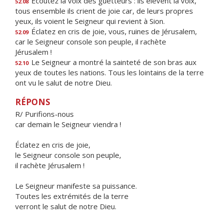
Écoutez la voix des guetteurs : ils élèvent la voix,
52.08
tous ensemble ils crient de joie car, de leurs propres
yeux, ils voient le Seigneur qui revient à Sion.
Éclatez en cris de joie, vous, ruines de Jérusalem,
52.09
car le Seigneur console son peuple, il rachète
Jérusalem !
Le Seigneur a montré la sainteté de son bras aux
52.10
yeux de toutes les nations. Tous les lointains de la terre
ont vu le salut de notre Dieu.
RÉPONS
R/
Purifions-nous
car demain le Seigneur viendra !
Éclatez en cris de joie,
le Seigneur console son peuple,
il rachète Jérusalem !
Le Seigneur manifeste sa puissance.
Toutes les extrémités de la terre
verront le salut de notre Dieu.