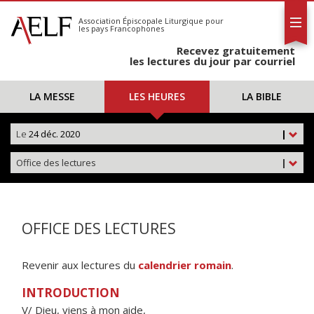
L'AELF
S'abonner
Association Épiscopale Liturgique
pour
les pays Francophones
Calendrier
Recevez gratuitement
Contact
les lectures du jour par courriel
LA MESSE
LES HEURES
LA BIBLE
Le
24 déc. 2020
|
Office des lectures
|
OFFICE DES LECTURES
Revenir aux lectures du
calendrier romain
.
INTRODUCTION
V/ Dieu, viens à mon aide,