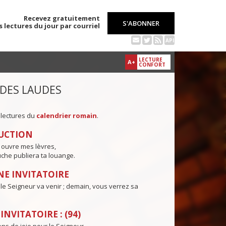
Recevez gratuitement
S'ABONNER
s lectures du jour par courriel
API
LECTURE
A+
CONFORT
 DES LAUDES
 lectures du
calendrier romain
.
UCTION
 ouvre mes lèvres,
che publiera ta louange.
E INVITATOIRE
 le Seigneur va venir ; demain, vous verrez sa
NVITATOIRE : (94)