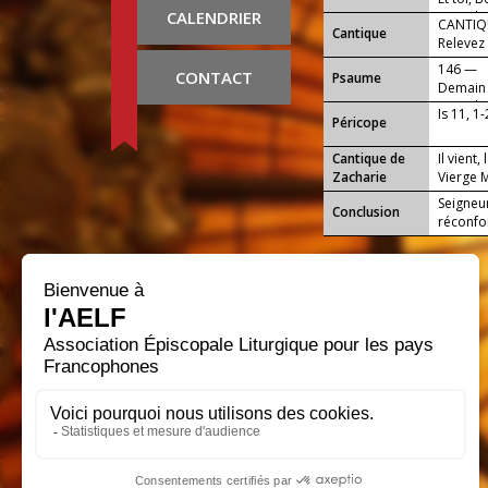
CALENDRIER
c'est de
CANTIQU
Cantique
Relevez 
146 —
CONTACT
Psaume
Demain s
Dieu de 
Is 11, 1-
Péricope
Cantique de
Il vient,
Zacharie
Vierge M
Seigneur
Conclusion
réconfor