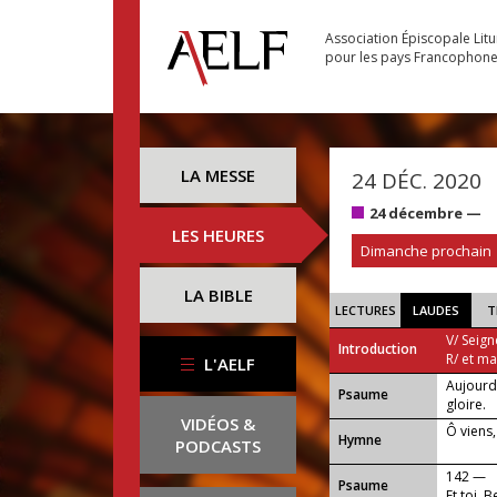
Association Épiscopale Lit
pour les pays Francophon
LA MESSE
24 DÉC. 2020
24 décembre —
LES HEURES
Dimanche prochain
LA BIBLE
LECTURES
LAUDES
T
V/ Seign
Introduction
R/ et m
L'AELF
Aujourd'
Psaume
gloire.
VIDÉOS &
Ô viens,
Hymne
PODCASTS
142 —
Psaume
Et toi, 