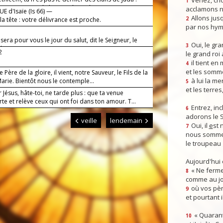
Venez, crio
1
 toi que sortira le berger d'Israël !
acclamons n
E d'Isaïe (Is 66) —
Allons jusq
la tête : votre délivrance est proche.
2
par nos hym
era pour vous le jour du salut, dit le Seigneur, le
Oui, le gra
3
l'univers.
2
le grand roi
il tient en
4
et les somm
 le Père de la gloire, il vient, notre Sauveur, le Fils de la
à lui la mer
arie. Bientôt nous le contemple...
5
et les terres
 Jésus, hâte-toi, ne tarde plus : que ta venue
te et relève ceux qui ont foi dans ton amour. T...
Entrez, inc
6
adorons le 
veille
lendemain
Oui, il
e
st 
7
nous somme
le troupeau 
Aujourd'hui
« Ne ferme
8
comme au jou
où vos pèr
9
et pourtant i
« Quarant
10