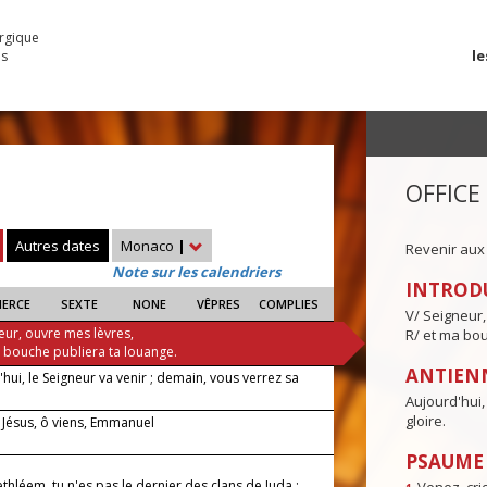
urgique
le
es
OFFICE
Autres dates
Monaco
|
Revenir aux
Note sur les calendriers
INTROD
IERCE
SEXTE
NONE
VÊPRES
COMPLIES
V/ Seigneur,
eur, ouvre mes lèvres,
R/ et ma bou
a bouche publiera ta louange.
ANTIENN
hui, le Seigneur va venir ; demain, vous verrez sa
Aujourd'hui,
gloire.
 Jésus, ô viens, Emmanuel
PSAUME I
Bethléem, tu n'es pas le dernier des clans de Juda :