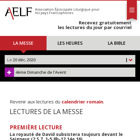
L'AELF
S'abonner
Association Épiscopale Liturgique
pour
les pays Francophones
Calendrier
Recevez gratuitement
Contact
les lectures du jour par courriel
LA MESSE
LES HEURES
LA BIBLE
Le
20 déc. 2020
|
4ème Dimanche de l'Avent
Revenir aux lectures du
calendrier romain
.
LECTURES DE LA MESSE
PREMIÈRE LECTURE
La royauté de David subsistera toujours devant le
Seigneur (2 S 7, 1-5.8b-12.14a.16)