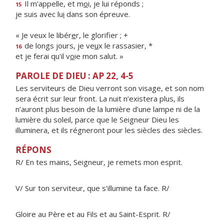
Il m'appelle, et m
o
i, je lui réponds ;
15
je suis avec lu
i
dans son épreuve.
« Je veux le libér
e
r, le glorifier ; +
de longs jours, je ve
u
x le rassasier, *
16
et je ferai qu'il v
o
ie mon salut. »
PAROLE DE DIEU : AP 22, 4-5
Les serviteurs de Dieu verront son visage, et son nom
sera écrit sur leur front. La nuit n’existera plus, ils
n’auront plus besoin de la lumière d’une lampe ni de la
lumière du soleil, parce que le Seigneur Dieu les
illuminera, et ils régneront pour les siècles des siècles.
RÉPONS
R/ En tes mains, Seigneur, je remets mon esprit.
V/ Sur ton serviteur, que s’illumine ta face. R/
Gloire au Père et au Fils et au Saint-Esprit. R/