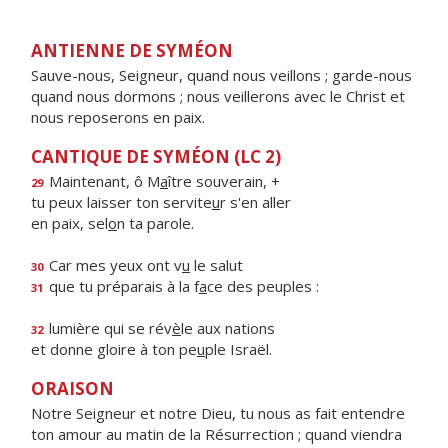
ANTIENNE DE SYMÉON
Sauve-nous, Seigneur, quand nous veillons ; garde-nous
quand nous dormons ; nous veillerons avec le Christ et
nous reposerons en paix.
CANTIQUE DE SYMÉON (LC 2)
Maintenant, ô M
a
ître souverain, +
29
tu peux laisser ton servite
u
r s'en aller
en paix, sel
o
n ta parole.
Car mes yeux ont v
u
le salut
30
que tu préparais à la f
a
ce des peuples :
31
lumière qui se rév
è
le aux nations
32
et donne gloire à ton pe
u
ple Israël.
ORAISON
Notre Seigneur et notre Dieu, tu nous as fait entendre
ton amour au matin de la Résurrection ; quand viendra