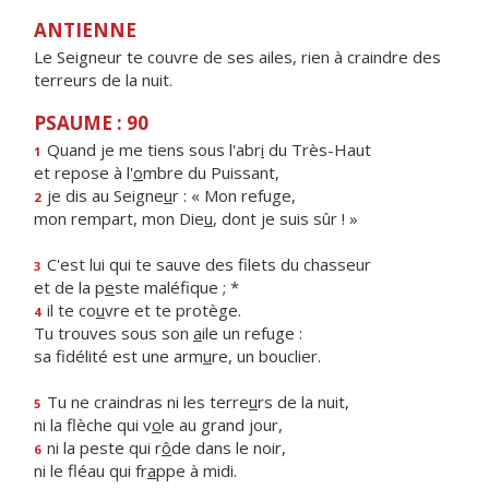
ANTIENNE
Le Seigneur te couvre de ses ailes, rien à craindre des
terreurs de la nuit.
PSAUME : 90
Quand je me tiens sous l'abr
i
du Très-Haut
1
et repose à l'
o
mbre du Puissant,
je dis au Seigne
u
r : « Mon refuge,
2
mon rempart, mon Die
u
, dont je suis sûr ! »
C'est lui qui te sauve des filets du chasseur
3
et de la p
e
ste maléfique ; *
il te co
u
vre et te protège.
4
Tu trouves sous son
a
ile un refuge :
sa fidélité est une arm
u
re, un bouclier.
Tu ne craindras ni les terre
u
rs de la nuit,
5
ni la flèche qui v
o
le au grand jour,
ni la peste qui r
ô
de dans le noir,
6
ni le fléau qui fr
a
ppe à midi.