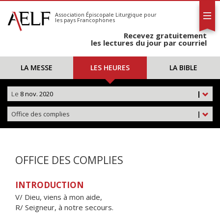
L'AELF
S'abonner
Association Épiscopale Liturgique
pour
les pays Francophones
Calendrier
Recevez gratuitement
Contact
les lectures du jour par courriel
LA MESSE
LES HEURES
LA BIBLE
Le
8 nov. 2020
|
Office des complies
|
OFFICE DES COMPLIES
INTRODUCTION
V/ Dieu, viens à mon aide,
R/ Seigneur, à notre secours.