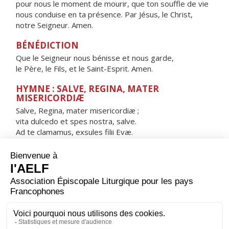
pour nous le moment de mourir, que ton souffle de vie
nous conduise en ta présence. Par Jésus, le Christ,
notre Seigneur. Amen.
BÉNÉDICTION
Que le Seigneur nous bénisse et nous garde,
le Père, le Fils, et le Saint-Esprit. Amen.
HYMNE : SALVE, REGINA, MATER
MISERICORDIÆ
Salve, Regina, mater misericordiæ ;
vita dulcedo et spes nostra, salve.
Ad te clamamus, exsules filii Evæ.
Ad te suspiramus, gementes et flentes
in hac lacrimarum valle.
Eia ergo, advocata nostra,
illos tuos misericordes oculos
ad nos converte.
Et Iesum, benedictum fructum ventris tui,
nobis post hoc exsilium ostende.
Ô clemens, o pia, o dulcis Virgo Maria.