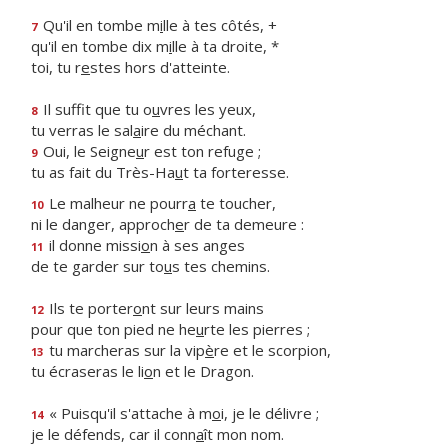
Qu'il en tombe m
i
lle à tes côtés, +
7
qu'il en tombe dix m
i
lle à ta droite, *
toi, tu r
e
stes hors d'atteinte.
Il suffit que tu o
u
vres les yeux,
8
tu verras le sal
a
ire du méchant.
Oui, le Seigne
u
r est ton refuge ;
9
tu as fait du Très-Ha
u
t ta forteresse.
Le malheur ne pourr
a
te toucher,
10
ni le danger, approch
e
r de ta demeure :
il donne missi
o
n à ses anges
11
de te garder sur to
u
s tes chemins.
Ils te porter
o
nt sur leurs mains
12
pour que ton pied ne he
u
rte les pierres ;
tu marcheras sur la vip
è
re et le scorpion,
13
tu écraseras le li
o
n et le Dragon.
« Puisqu'il s'attache à m
o
i, je le délivre ;
14
je le défends, car il conn
a
ît mon nom.