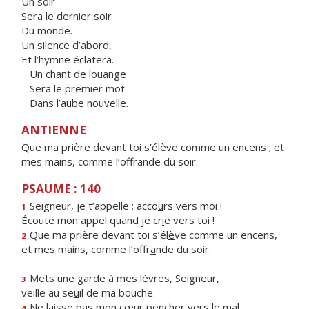
Un soir
Sera le dernier soir
Du monde.
Un silence d’abord,
Et l’hymne éclatera.
Un chant de louange
Sera le premier mot
Dans l’aube nouvelle.
ANTIENNE
Que ma prière devant toi s’élève comme un encens ; et
mes mains, comme l’offrande du soir.
PSAUME : 140
Seigneur, je t’appelle : acco
u
rs vers moi !
1
Écoute mon appel quand je cr
i
e vers toi !
Que ma prière devant toi s’él
è
ve comme un encens,
2
et mes mains, comme l’offr
a
nde du soir.
Mets une garde à mes l
è
vres, Seigneur,
3
veille au se
u
il de ma bouche.
Ne laisse pas mon cœur pench
e
r vers le mal
4