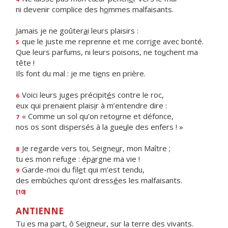
ni devenir complice des h
o
mmes malfaisants.
Jamais je ne goûter
a
i leurs plaisirs :
que le juste me reprenne et me corr
i
ge avec bonté.
5
Que leurs parfums, ni leurs poisons, ne to
u
chent ma
tête !
Ils font du mal : je me ti
e
ns en prière.
Voici leurs juges précipit
é
s contre le roc,
6
eux qui prenaient plais
i
r à m’entendre dire :
« Comme un sol qu’on reto
u
rne et défonce,
7
nos os sont dispersés à la gue
u
le des enfers ! »
Je regarde vers toi, Seigne
u
r, mon Maître ;
8
tu es mon refuge : ép
a
rgne ma vie !
Garde-moi du fil
e
t qui m’est tendu,
9
des embûches qu’ont dress
é
es les malfaisants.
[10]
ANTIENNE
Tu es ma part, ô Seigneur, sur la terre des vivants.