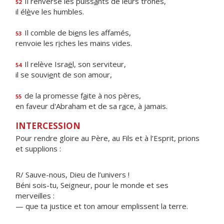
Il renverse les puiss
a
nts de leurs trônes,
52
il él
è
ve les humbles.
Il comble de bi
e
ns les affamés,
53
renvoie les r
i
ches les mains vides.
Il relève Isra
ë
l, son serviteur,
54
il se souvi
e
nt de son amour,
de la promesse f
a
ite à nos pères,
55
en faveur d'Abraham et de sa r
a
ce, à jamais.
INTERCESSION
Pour rendre gloire au Père, au Fils et à l’Esprit, prions
et supplions :
R/ Sauve-nous, Dieu de l’univers !
Béni sois-tu, Seigneur, pour le monde et ses
merveilles :
— que ta justice et ton amour emplissent la terre.