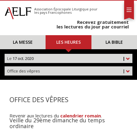
L'AELF
S'abonner
Association Épiscopale Liturgique
pour
les pays Francophones
Calendrier
Recevez gratuitement
Contact
les lectures du jour par courriel
LA MESSE
LES HEURES
LA BIBLE
Le
17 oct. 2020
|
Office des vêpres
|
OFFICE DES VÊPRES
Revenir aux lectures du
calendrier romain
.
Veille du 29ème dimanche du temps
ordinaire