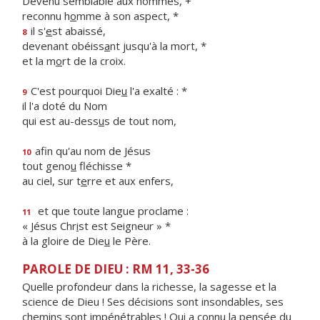
Devenu semblable aux hommes, +
reconnu h
o
mme à son aspect, *
il s'
e
st abaissé,
8
devenant obéiss
a
nt jusqu'à la mort, *
et la m
o
rt de la croix.
C'est pourquoi Die
u
l'a exalté : *
9
il l'a doté du Nom
qui est au-dess
u
s de tout nom,
afin qu'au nom de Jésus
10
tout geno
u
fléchisse *
au ciel, sur t
e
rre et aux enfers,
et que toute langue proclame :
11
« Jésus Chr
i
st est Seigneur » *
à la gloire de Die
u
le Père.
PAROLE DE DIEU : RM 11, 33-36
Quelle profondeur dans la richesse, la sagesse et la
science de Dieu ! Ses décisions sont insondables, ses
chemins sont impénétrables ! Qui a connu la pensée du