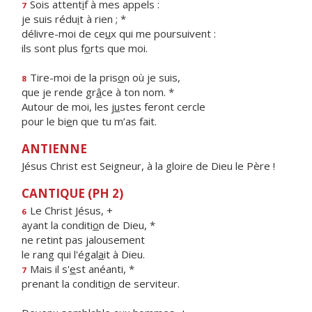
Sois attent
i
f à mes appels :
7
je suis rédu
i
t à rien ; *
délivre-moi de ce
u
x qui me poursuivent :
ils sont plus f
o
rts que moi.
Tire-moi de la pris
o
n où je suis,
8
que je rende gr
â
ce à ton nom. *
Autour de moi, les j
u
stes feront cercle
pour le bi
e
n que tu m’as fait.
ANTIENNE
Jésus Christ est Seigneur, à la gloire de Dieu le Père !
CANTIQUE (PH 2)
Le Christ Jésus, +
6
ayant la conditi
o
n de Dieu, *
ne retint pas jalousement
le rang qui l'égal
a
it à Dieu.
Mais il s'
e
st anéanti, *
7
prenant la conditi
o
n de serviteur.