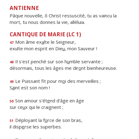
ANTIENNE
Pâque nouvelle, ô Christ ressuscité, tu as vaincu la
mort, tu nous donnes la vie, alléluia.
CANTIQUE DE MARIE (LC 1)
Mon âme ex
a
lte le Seigneur,
47
exulte mon esprit en Die
u
, mon Sauveur !
Il s'est penché sur son h
u
mble servante ;
48
désormais, tous les âges me dir
o
nt bienheureuse.
Le Puissant fit pour m
o
i des merveilles ;
49
S
a
int est son nom !
Son amour s'ét
e
nd d'âge en âge
50
sur ce
u
x qui le craignent ;
Déployant la f
o
rce de son bras,
51
il disp
e
rse les superbes.