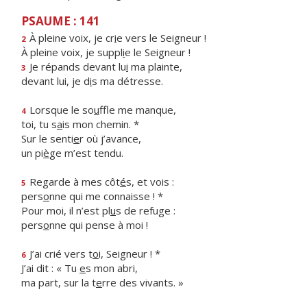
PSAUME : 141
À pleine voix, je cr
i
e vers le Seigneur !
2
À pleine voix, je suppl
i
e le Seigneur !
Je répands devant lu
i
ma plainte,
3
devant lui, je d
i
s ma détresse.
Lorsque le so
u
ffle me manque,
4
toi, tu s
a
is mon chemin. *
Sur le senti
e
r où j’avance,
un pi
è
ge m’est tendu.
Regarde à mes côt
é
s, et vois :
5
pers
o
nne qui me connaisse ! *
Pour moi, il n’est pl
u
s de refuge :
pers
o
nne qui pense à moi !
J’ai crié vers t
o
i, Seigneur ! *
6
J’ai dit : « Tu
e
s mon abri,
ma part, sur la t
e
rre des vivants. »