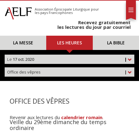
L'AELF
S'abonner
Association Épiscopale Liturgique
pour
les pays Francophones
Calendrier
Recevez gratuitement
Contact
les lectures du jour par courriel
LA MESSE
LES HEURES
LA BIBLE
Le
17 oct. 2020
|
Office des vêpres
|
OFFICE DES VÊPRES
Revenir aux lectures du
calendrier romain
.
Veille du 29ème dimanche du temps
ordinaire