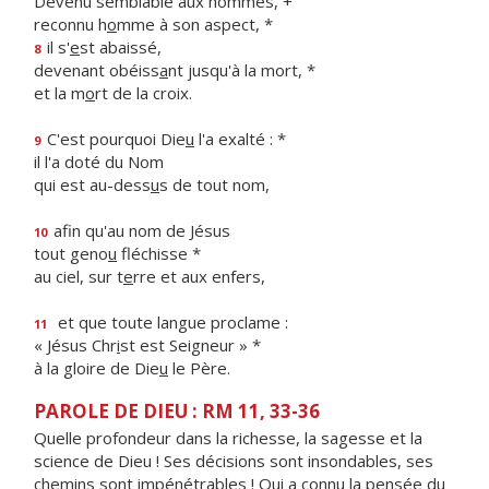
Devenu semblable aux hommes, +
reconnu h
o
mme à son aspect, *
il s'
e
st abaissé,
8
devenant obéiss
a
nt jusqu'à la mort, *
et la m
o
rt de la croix.
C'est pourquoi Die
u
l'a exalté : *
9
il l'a doté du Nom
qui est au-dess
u
s de tout nom,
afin qu'au nom de Jésus
10
tout geno
u
fléchisse *
au ciel, sur t
e
rre et aux enfers,
et que toute langue proclame :
11
« Jésus Chr
i
st est Seigneur » *
à la gloire de Die
u
le Père.
PAROLE DE DIEU : RM 11, 33-36
Quelle profondeur dans la richesse, la sagesse et la
science de Dieu ! Ses décisions sont insondables, ses
chemins sont impénétrables ! Qui a connu la pensée du