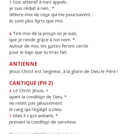
Sois attent
i
f à mes appels :
7
je suis rédu
i
t à rien ; *
délivre-moi de ce
u
x qui me poursuivent :
ils sont plus f
o
rts que moi.
Tire-moi de la pris
o
n où je suis,
8
que je rende gr
â
ce à ton nom. *
Autour de moi, les j
u
stes feront cercle
pour le bi
e
n que tu m’as fait.
ANTIENNE
Jésus Christ est Seigneur, à la gloire de Dieu le Père !
CANTIQUE (PH 2)
Le Christ Jésus, +
6
ayant la conditi
o
n de Dieu, *
ne retint pas jalousement
le rang qui l'égal
a
it à Dieu.
Mais il s'
e
st anéanti, *
7
prenant la conditi
o
n de serviteur.