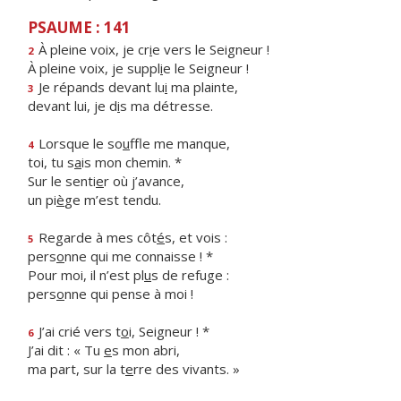
PSAUME : 141
À pleine voix, je cr
i
e vers le Seigneur !
2
À pleine voix, je suppl
i
e le Seigneur !
Je répands devant lu
i
ma plainte,
3
devant lui, je d
i
s ma détresse.
Lorsque le so
u
ffle me manque,
4
toi, tu s
a
is mon chemin. *
Sur le senti
e
r où j’avance,
un pi
è
ge m’est tendu.
Regarde à mes côt
é
s, et vois :
5
pers
o
nne qui me connaisse ! *
Pour moi, il n’est pl
u
s de refuge :
pers
o
nne qui pense à moi !
J’ai crié vers t
o
i, Seigneur ! *
6
J’ai dit : « Tu
e
s mon abri,
ma part, sur la t
e
rre des vivants. »