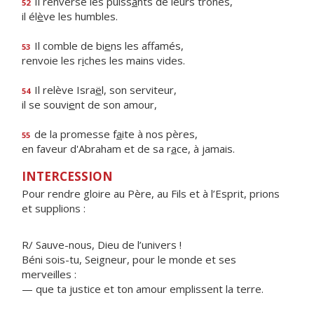
Il renverse les puiss
a
nts de leurs trônes,
52
il él
è
ve les humbles.
Il comble de bi
e
ns les affamés,
53
renvoie les r
i
ches les mains vides.
Il relève Isra
ë
l, son serviteur,
54
il se souvi
e
nt de son amour,
de la promesse f
a
ite à nos pères,
55
en faveur d'Abraham et de sa r
a
ce, à jamais.
INTERCESSION
Pour rendre gloire au Père, au Fils et à l’Esprit, prions
et supplions :
R/ Sauve-nous, Dieu de l’univers !
Béni sois-tu, Seigneur, pour le monde et ses
merveilles :
— que ta justice et ton amour emplissent la terre.