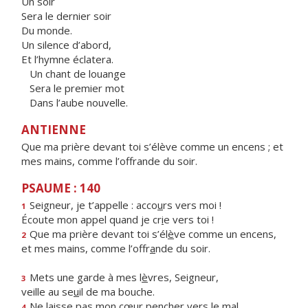
Un soir
Sera le dernier soir
Du monde.
Un silence d’abord,
Et l’hymne éclatera.
Un chant de louange
Sera le premier mot
Dans l’aube nouvelle.
ANTIENNE
Que ma prière devant toi s’élève comme un encens ; et
mes mains, comme l’offrande du soir.
PSAUME : 140
Seigneur, je t’appelle : acco
u
rs vers moi !
1
Écoute mon appel quand je cr
i
e vers toi !
Que ma prière devant toi s’él
è
ve comme un encens,
2
et mes mains, comme l’offr
a
nde du soir.
Mets une garde à mes l
è
vres, Seigneur,
3
veille au se
u
il de ma bouche.
Ne laisse pas mon cœur pench
e
r vers le mal
4