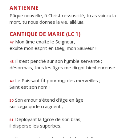
ANTIENNE
Pâque nouvelle, ô Christ ressuscité, tu as vaincu la
mort, tu nous donnes la vie, alléluia.
CANTIQUE DE MARIE (LC 1)
Mon âme ex
a
lte le Seigneur,
47
exulte mon esprit en Die
u
, mon Sauveur !
Il s'est penché sur son h
u
mble servante ;
48
désormais, tous les âges me dir
o
nt bienheureuse.
Le Puissant fit pour m
o
i des merveilles ;
49
S
a
int est son nom !
Son amour s'ét
e
nd d'âge en âge
50
sur ce
u
x qui le craignent ;
Déployant la f
o
rce de son bras,
51
il disp
e
rse les superbes.