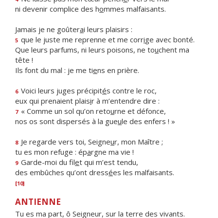
ni devenir complice des h
o
mmes malfaisants.
Jamais je ne goûter
a
i leurs plaisirs :
que le juste me reprenne et me corr
i
ge avec bonté.
5
Que leurs parfums, ni leurs poisons, ne to
u
chent ma
tête !
Ils font du mal : je me ti
e
ns en prière.
Voici leurs juges précipit
é
s contre le roc,
6
eux qui prenaient plais
i
r à m’entendre dire :
« Comme un sol qu’on reto
u
rne et défonce,
7
nos os sont dispersés à la gue
u
le des enfers ! »
Je regarde vers toi, Seigne
u
r, mon Maître ;
8
tu es mon refuge : ép
a
rgne ma vie !
Garde-moi du fil
e
t qui m’est tendu,
9
des embûches qu’ont dress
é
es les malfaisants.
[10]
ANTIENNE
Tu es ma part, ô Seigneur, sur la terre des vivants.