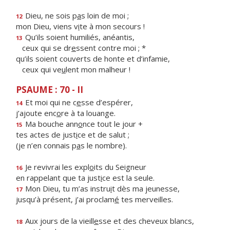
Dieu, ne sois p
a
s loin de moi ;
12
mon Dieu, viens v
i
te à mon secours !
Qu’ils soient humiliés, anéantis,
13
ceux qui se dr
e
ssent contre moi ; *
qu’ils soient couverts de honte et d’infamie,
ceux qui ve
u
lent mon malheur !
PSAUME : 70 - II
Et moi qui ne c
e
sse d’espérer,
14
j’ajoute enc
o
re à ta louange.
Ma bouche ann
o
nce tout le jour +
15
tes actes de just
i
ce et de salut ;
(je n’en connais p
a
s le nombre).
Je revivrai les expl
o
its du Seigneur
16
en rappelant que ta just
i
ce est la seule.
Mon Dieu, tu m’as instru
i
t dès ma jeunesse,
17
jusqu’à présent, j’ai proclam
é
tes merveilles.
Aux jours de la vieill
e
sse et des cheveux blancs,
18