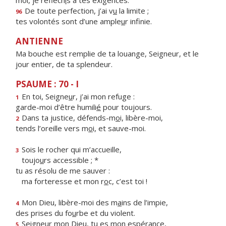
moi, je réfléch
i
s à tes exigences.
De toute perfection, j’ai v
u
la limite ;
96
tes volontés sont d’une ample
u
r infinie.
ANTIENNE
Ma bouche est remplie de ta louange, Seigneur, et le
jour entier, de ta splendeur.
PSAUME : 70 - I
En toi, Seigne
u
r, j’ai mon refuge :
1
garde-moi d’être humili
é
pour toujours.
Dans ta justice, défends-m
o
i, libère-moi,
2
tends l’oreille vers m
o
i, et sauve-moi.
Sois le rocher qui m’accueille,
3
toujo
u
rs accessible ; *
tu as résolu de me sauver :
ma forteresse et mon r
o
c, c’est toi !
Mon Dieu, libère-moi des m
a
ins de l’impie,
4
des prises du fo
u
rbe et du violent.
Seigneur mon Dieu, tu
e
s mon espérance,
5