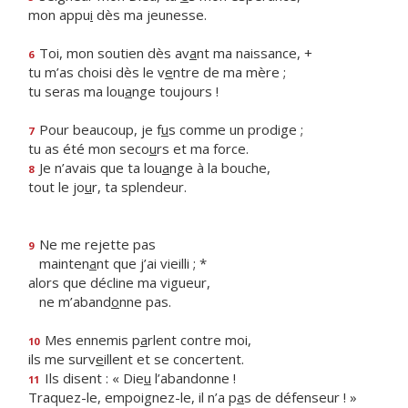
mon appu
i
dès ma jeunesse.
Toi, mon soutien dès av
a
nt ma naissance, +
6
tu m’as choisi dès le v
e
ntre de ma mère ;
tu seras ma lou
a
nge toujours !
Pour beaucoup, je f
u
s comme un prodige ;
7
tu as été mon seco
u
rs et ma force.
Je n’avais que ta lou
a
nge à la bouche,
8
tout le jo
u
r, ta splendeur.
Ne me rejette pas
9
mainten
a
nt que j’ai vieilli ; *
alors que décline ma vigueur,
ne m’aband
o
nne pas.
Mes ennemis p
a
rlent contre moi,
10
ils me surv
e
illent et se concertent.
Ils disent : « Die
u
l’abandonne !
11
Traquez-le, empoignez-le, il n’a p
a
s de défenseur ! »