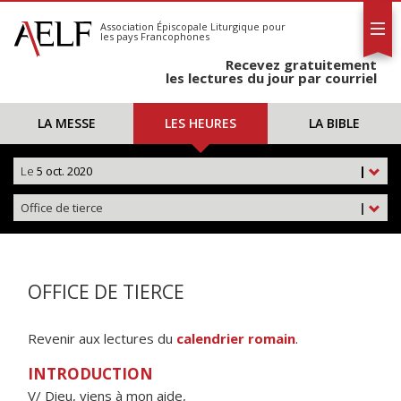
L'AELF
S'abonner
Association Épiscopale Liturgique
pour
les pays Francophones
Calendrier
Recevez gratuitement
Contact
les lectures du jour par courriel
LA MESSE
LES HEURES
LA BIBLE
Le
5 oct. 2020
|
Office de tierce
|
OFFICE DE TIERCE
Revenir aux lectures du
calendrier romain
.
INTRODUCTION
V/ Dieu, viens à mon aide,