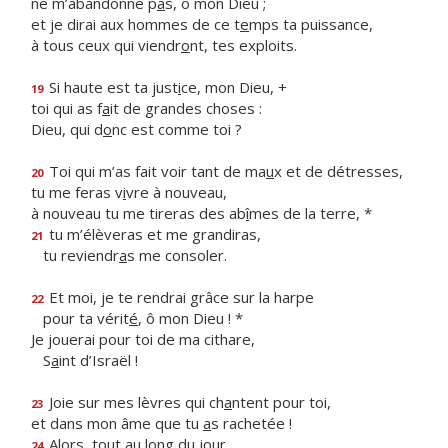
ne m’abandonne p
a
s, ô mon Dieu ;
et je dirai aux hommes de ce t
e
mps ta puissance,
à tous ceux qui viendr
o
nt, tes exploits.
Si haute est ta just
i
ce, mon Dieu, +
19
toi qui as f
a
it de grandes choses :
Dieu, qui d
o
nc est comme toi ?
Toi qui m’as fait voir tant de ma
u
x et de détresses,
20
tu me feras v
i
vre à nouveau,
à nouveau tu me tireras des ab
î
mes de la terre, *
tu m’élèveras et me grandiras,
21
tu reviendr
a
s me consoler.
Et moi, je te rendrai grâce sur la harpe
22
pour ta vérit
é
, ô mon Dieu ! *
Je jouerai pour toi de ma cithare,
S
a
int d’Israël !
Joie sur mes lèvres qui ch
a
ntent pour toi,
23
et dans mon âme que tu
a
s rachetée !
Alors, tout au long du jour,
24