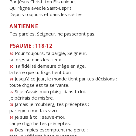
Par Jésus Christ, ton Fils unique,
Qui règne avec le Saint-Esprit
Depuis toujours et dans les siècles.
ANTIENNE
Tes paroles, Seigneur, ne passeront pas.
PSAUME : 118-12
Pour toujours, ta par
o
le, Seigneur,
89
se dr
e
sse dans les cieux.
Ta fidélité deme
u
re d’âge en âge,
90
la terre que tu fix
a
s tient bon.
Jusqu’à ce jour, le monde ti
e
nt par tes décisions :
91
toute ch
o
se est ta servante.
Si je n’avais mon plais
i
r dans ta loi,
92
je périr
a
is de misère.
Jamais je n’oublier
a
i tes préceptes :
93
par e
u
x tu me fais vivre.
Je suis à t
o
i : sauve-moi,
94
car je ch
e
rche tes préceptes.
Des impies esc
o
mptent ma perte :
95