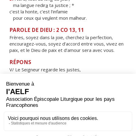
ma langue redir
a
ta justice ; *
c’est la honte, c’est l’infamie
pour ceux qui ve
u
lent mon malheur.
PAROLE DE DIEU : 2 CO 13, 11
Frères, soyez dans la joie, cherchez la perfection,
encouragez-vous, soyez d’accord entre vous, vivez en
paix, et le Dieu de paix et d’amour sera avec vous.
RÉPONS
V/ Le Seigneur regarde les justes,
il écoute, attentif à leurs cris.
ORAISON
Père très bon, toi qui as confié la terre aux hommes
pour qu'ils la gardent et la travaillent, pour qu'ils
puissent progresser en s'entraidant, donne-nous de
mener nos travaux avec un esprit filial envers toi et un
esprit fraternel envers tous. Par Jésus, le Christ, notre
Seigneur. Amen.