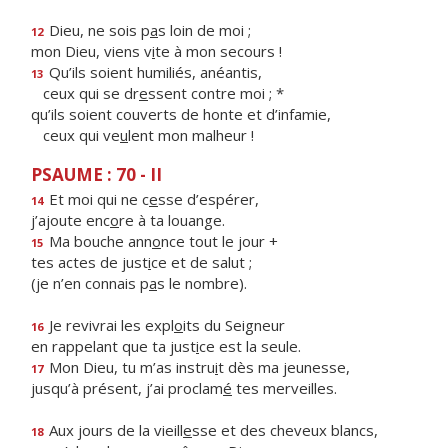
Dieu, ne sois p
a
s loin de moi ;
12
mon Dieu, viens v
i
te à mon secours !
Qu’ils soient humiliés, anéantis,
13
ceux qui se dr
e
ssent contre moi ; *
qu’ils soient couverts de honte et d’infamie,
ceux qui ve
u
lent mon malheur !
PSAUME : 70 - II
Et moi qui ne c
e
sse d’espérer,
14
j’ajoute enc
o
re à ta louange.
Ma bouche ann
o
nce tout le jour +
15
tes actes de just
i
ce et de salut ;
(je n’en connais p
a
s le nombre).
Je revivrai les expl
o
its du Seigneur
16
en rappelant que ta just
i
ce est la seule.
Mon Dieu, tu m’as instru
i
t dès ma jeunesse,
17
jusqu’à présent, j’ai proclam
é
tes merveilles.
Aux jours de la vieill
e
sse et des cheveux blancs,
18