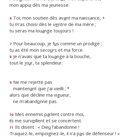
mon appu
i
dès ma jeunesse.
Toi, mon soutien dès av
a
nt ma naissance, +
6
tu m’as choisi dès le v
e
ntre de ma mère ;
tu seras ma lou
a
nge toujours !
Pour beaucoup, je f
u
s comme un prodige ;
7
tu as été mon seco
u
rs et ma force.
Je n’avais que ta lou
a
nge à la bouche,
8
tout le jo
u
r, ta splendeur.
Ne me rejette pas
9
mainten
a
nt que j’ai vieilli ; *
alors que décline ma vigueur,
ne m’aband
o
nne pas.
Mes ennemis p
a
rlent contre moi,
10
ils me surv
e
illent et se concertent.
Ils disent : « Die
u
l’abandonne !
11
Traquez-le, empoignez-le, il n’a p
a
s de défenseur ! »