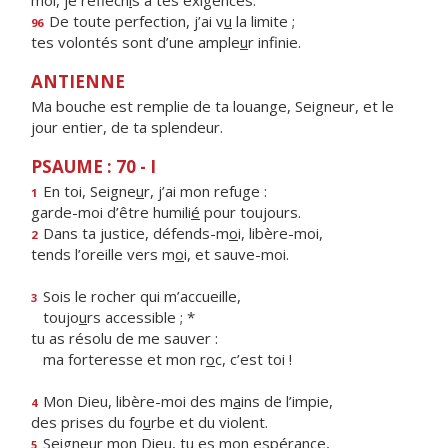
moi, je réfléch
i
s à tes exigences.
De toute perfection, j’ai v
u
la limite ;
96
tes volontés sont d’une ample
u
r infinie.
ANTIENNE
Ma bouche est remplie de ta louange, Seigneur, et le
jour entier, de ta splendeur.
PSAUME : 70 - I
En toi, Seigne
u
r, j’ai mon refuge :
1
garde-moi d’être humili
é
pour toujours.
Dans ta justice, défends-m
o
i, libère-moi,
2
tends l’oreille vers m
o
i, et sauve-moi.
Sois le rocher qui m’accueille,
3
toujo
u
rs accessible ; *
tu as résolu de me sauver :
ma forteresse et mon r
o
c, c’est toi !
Mon Dieu, libère-moi des m
a
ins de l’impie,
4
des prises du fo
u
rbe et du violent.
Seigneur mon Dieu, tu
e
s mon espérance,
5