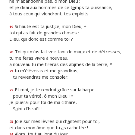
ne m’abandonne p
a
s, ô mon Dieu ;
et je dirai aux hommes de ce t
e
mps ta puissance,
à tous ceux qui viendr
o
nt, tes exploits.
Si haute est ta just
i
ce, mon Dieu, +
19
toi qui as f
a
it de grandes choses :
Dieu, qui d
o
nc est comme toi ?
Toi qui m’as fait voir tant de ma
u
x et de détresses,
20
tu me feras v
i
vre à nouveau,
à nouveau tu me tireras des ab
î
mes de la terre, *
tu m’élèveras et me grandiras,
21
tu reviendr
a
s me consoler.
Et moi, je te rendrai grâce sur la harpe
22
pour ta vérit
é
, ô mon Dieu ! *
Je jouerai pour toi de ma cithare,
S
a
int d’Israël !
Joie sur mes lèvres qui ch
a
ntent pour toi,
23
et dans mon âme que tu
a
s rachetée !
Alors, tout au long du jour,
24