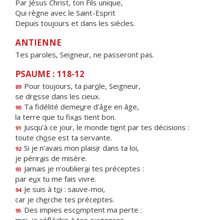
Par Jésus Christ, ton Fils unique,
Qui règne avec le Saint-Esprit
Depuis toujours et dans les siècles.
ANTIENNE
Tes paroles, Seigneur, ne passeront pas.
PSAUME : 118-12
Pour toujours, ta par
o
le, Seigneur,
89
se dr
e
sse dans les cieux.
Ta fidélité deme
u
re d’âge en âge,
90
la terre que tu fix
a
s tient bon.
Jusqu’à ce jour, le monde ti
e
nt par tes décisions :
91
toute ch
o
se est ta servante.
Si je n’avais mon plais
i
r dans ta loi,
92
je périr
a
is de misère.
Jamais je n’oublier
a
i tes préceptes :
93
par e
u
x tu me fais vivre.
Je suis à t
o
i : sauve-moi,
94
car je ch
e
rche tes préceptes.
Des impies esc
o
mptent ma perte :
95