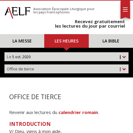
L'AELF
S'abonner
Association Épiscopale Liturgique
pour
les pays Francophones
Calendrier
Recevez gratuitement
Contact
les lectures du jour par courriel
LA MESSE
LES HEURES
LA BIBLE
Le
5 oct. 2020
|
Office de tierce
|
OFFICE DE TIERCE
Revenir aux lectures du
calendrier romain
.
INTRODUCTION
V/ Dieu, viens à mon aide,