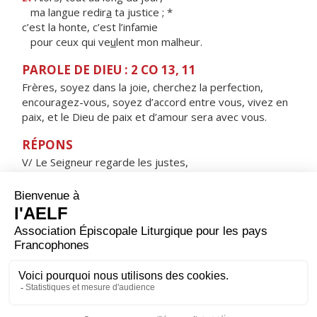
ma langue redir
a
ta justice ; *
c’est la honte, c’est l’infamie
pour ceux qui ve
u
lent mon malheur.
PAROLE DE DIEU : 2 CO 13, 11
Frères, soyez dans la joie, cherchez la perfection,
encouragez-vous, soyez d’accord entre vous, vivez en
paix, et le Dieu de paix et d’amour sera avec vous.
RÉPONS
V/ Le Seigneur regarde les justes,
il écoute, attentif à leurs cris.
ORAISON
Père très bon, toi qui as confié la terre aux hommes
pour qu'ils la gardent et la travaillent, pour qu'ils
puissent progresser en s'entraidant, donne-nous de
mener nos travaux avec un esprit filial envers toi et un
esprit fraternel envers tous. Par Jésus, le Christ, notre
Seigneur. Amen.