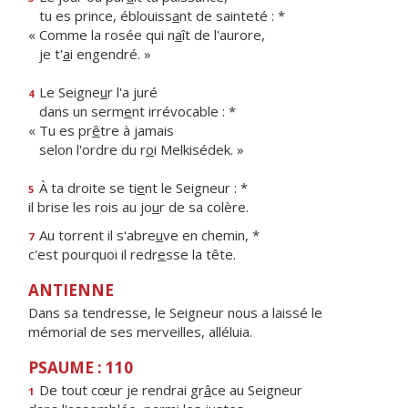
tu es prince, éblouiss
a
nt de sainteté : *
« Comme la rosée qui n
a
ît de l'aurore,
je t'
a
i engendré. »
Le Seigne
u
r l'a juré
4
dans un serm
e
nt irrévocable : *
« Tu es pr
ê
tre à jamais
selon l'ordre du r
o
i Melkisédek. »
À ta droite se ti
e
nt le Seigneur : *
5
il brise les rois au jo
u
r de sa colère.
Au torrent il s'abre
u
ve en chemin, *
7
c'est pourquoi il redr
e
sse la tête.
ANTIENNE
Dans sa tendresse, le Seigneur nous a laissé le
mémorial de ses merveilles, alléluia.
PSAUME : 110
De tout cœur je rendrai gr
â
ce au Seigneur
1