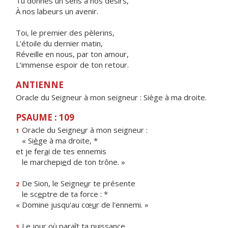
Tu donnes un sens à nos désirs,
À nos labeurs un avenir.
Toi, le premier des pèlerins,
L’étoile du dernier matin,
Réveille en nous, par ton amour,
L’immense espoir de ton retour.
ANTIENNE
Oracle du Seigneur à mon seigneur : Siège à ma droite.
PSAUME : 109
Oracle du Seigne
u
r à mon seigneur :
1
« Si
è
ge à ma droite, *
et je fer
a
i de tes ennemis
le marchepi
e
d de ton trône. »
De Sion, le Seigne
u
r te présente
2
le sc
e
ptre de ta force : *
« Domine jusqu'au cœ
u
r de l'ennemi. »
Le jour où par
a
ît ta puissance,
3