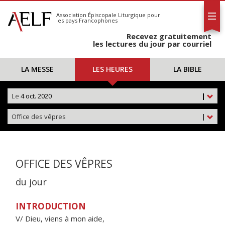
L'AELF
S'abonner
Association Épiscopale Liturgique
pour
les pays Francophones
Calendrier
Recevez gratuitement
Contact
les lectures du jour par courriel
LA MESSE
LES HEURES
LA BIBLE
Le
4 oct. 2020
|
Office des vêpres
|
OFFICE DES VÊPRES
du jour
INTRODUCTION
V/ Dieu, viens à mon aide,