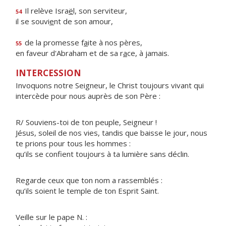
Il relève Isra
ë
l, son serviteur,
54
il se souvi
e
nt de son amour,
de la promesse f
a
ite à nos pères,
55
en faveur d'Abraham et de sa r
a
ce, à jamais.
INTERCESSION
Invoquons notre Seigneur, le Christ toujours vivant qui
intercède pour nous auprès de son Père :
R/ Souviens-toi de ton peuple, Seigneur !
Jésus, soleil de nos vies, tandis que baisse le jour, nous
te prions pour tous les hommes :
qu’ils se confient toujours à ta lumière sans déclin.
Regarde ceux que ton nom a rassemblés :
qu’ils soient le temple de ton Esprit Saint.
Veille sur le pape N. :