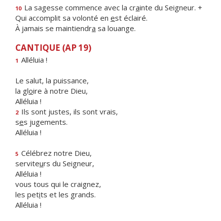
La sagesse commence avec la cr
a
inte du Seigneur. +
10
Qui accomplit sa volonté en
e
st éclairé.
À jamais se maintiendr
a
sa louange.
CANTIQUE (AP 19)
Alléluia !
1
Le salut, la puissance,
la gl
o
ire à notre Dieu,
Alléluia !
Ils sont justes, ils sont vrais,
2
s
e
s jugements.
Alléluia !
Célébrez notre Dieu,
5
servite
u
rs du Seigneur,
Alléluia !
vous tous qui le craignez,
les pet
i
ts et les grands.
Alléluia !