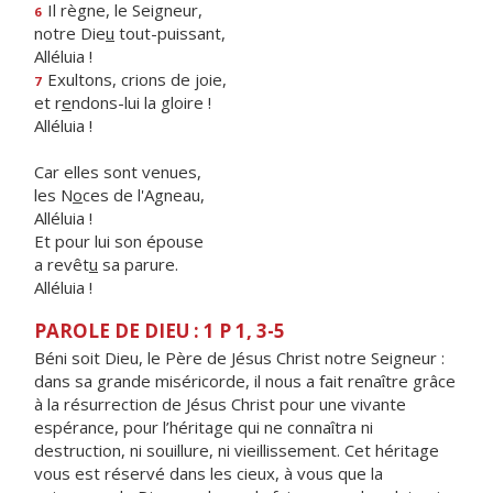
Il règne, le Seigneur,
6
notre Die
u
tout-puissant,
Alléluia !
Exultons, crions de joie,
7
et r
e
ndons-lui la gloire !
Alléluia !
Car elles sont venues,
les N
o
ces de l'Agneau,
Alléluia !
Et pour lui son épouse
a revêt
u
sa parure.
Alléluia !
PAROLE DE DIEU : 1 P 1, 3-5
Béni soit Dieu, le Père de Jésus Christ notre Seigneur :
dans sa grande miséricorde, il nous a fait renaître grâce
à la résurrection de Jésus Christ pour une vivante
espérance, pour l’héritage qui ne connaîtra ni
destruction, ni souillure, ni vieillissement. Cet héritage
vous est réservé dans les cieux, à vous que la