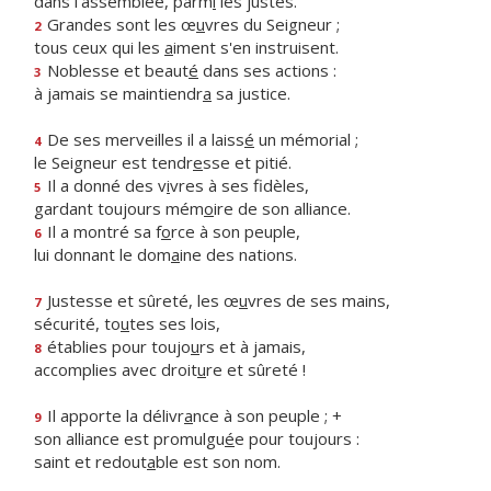
dans l'assemblée, parm
i
les justes.
Grandes sont les œ
u
vres du Seigneur ;
2
tous ceux qui les
a
iment s'en instruisent.
Noblesse et beaut
é
dans ses actions :
3
à jamais se maintiendr
a
sa justice.
De ses merveilles il a laiss
é
un mémorial ;
4
le Seigneur est tendr
e
sse et pitié.
Il a donné des v
i
vres à ses fidèles,
5
gardant toujours mém
o
ire de son alliance.
Il a montré sa f
o
rce à son peuple,
6
lui donnant le dom
a
ine des nations.
Justesse et sûreté, les œ
u
vres de ses mains,
7
sécurité, to
u
tes ses lois,
établies pour toujo
u
rs et à jamais,
8
accomplies avec droit
u
re et sûreté !
Il apporte la délivr
a
nce à son peuple ; +
9
son alliance est promulgu
é
e pour toujours :
saint et redout
a
ble est son nom.