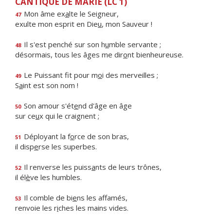
CANTIQUE DE MARIE (LC 1)
Mon âme ex
a
lte le Seigneur,
47
exulte mon esprit en Die
u
, mon Sauveur !
Il s'est penché sur son h
u
mble servante ;
48
désormais, tous les âges me dir
o
nt bienheureuse.
Le Puissant fit pour m
o
i des merveilles ;
49
S
a
int est son nom !
Son amour s'ét
e
nd d'âge en âge
50
sur ce
u
x qui le craignent ;
Déployant la f
o
rce de son bras,
51
il disp
e
rse les superbes.
Il renverse les puiss
a
nts de leurs trônes,
52
il él
è
ve les humbles.
Il comble de bi
e
ns les affamés,
53
renvoie les r
i
ches les mains vides.