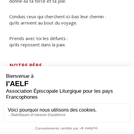
donne-lui ta force et ta joie.
Conduis ceux qui cherchent ici-bas leur chemin :
qu’ils arrivent au bout du voyage.
Prends avec toi les défunts :
qu’ils reposent dans la paix.
NOTRE PÈRE
ORAISON
Dans ton amour inépuisable, Dieu éternel et tout-
puissant, tu combles ceux qui t'implorent, bien au-delà
de leurs mérites et de leurs désirs ; répands sur nous
ta miséricorde en délivrant notre conscience de ce qui
l'inquiète et en donnant plus que nous n'osons
demander.