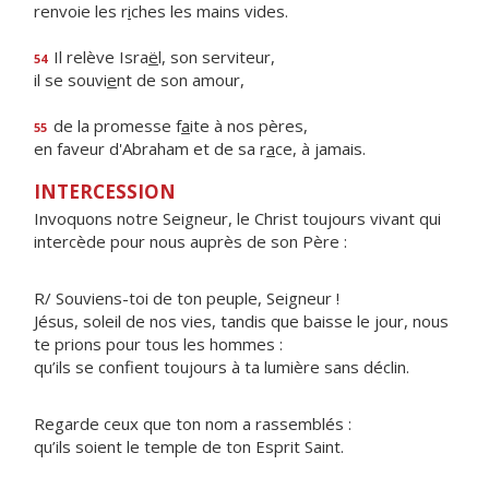
renvoie les r
i
ches les mains vides.
Il relève Isra
ë
l, son serviteur,
54
il se souvi
e
nt de son amour,
de la promesse f
a
ite à nos pères,
55
en faveur d'Abraham et de sa r
a
ce, à jamais.
INTERCESSION
Invoquons notre Seigneur, le Christ toujours vivant qui
intercède pour nous auprès de son Père :
R/ Souviens-toi de ton peuple, Seigneur !
Jésus, soleil de nos vies, tandis que baisse le jour, nous
te prions pour tous les hommes :
qu’ils se confient toujours à ta lumière sans déclin.
Regarde ceux que ton nom a rassemblés :
qu’ils soient le temple de ton Esprit Saint.