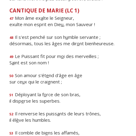
CANTIQUE DE MARIE (LC 1)
Mon âme ex
a
lte le Seigneur,
47
exulte mon esprit en Die
u
, mon Sauveur !
Il s'est penché sur son h
u
mble servante ;
48
désormais, tous les âges me dir
o
nt bienheureuse.
Le Puissant fit pour m
o
i des merveilles ;
49
S
a
int est son nom !
Son amour s'ét
e
nd d'âge en âge
50
sur ce
u
x qui le craignent ;
Déployant la f
o
rce de son bras,
51
il disp
e
rse les superbes.
Il renverse les puiss
a
nts de leurs trônes,
52
il él
è
ve les humbles.
Il comble de bi
e
ns les affamés,
53