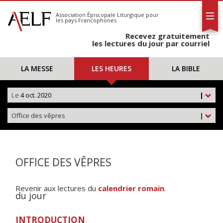
L'AELF
S'abonner
Association Épiscopale Liturgique
pour
les pays Francophones
Calendrier
Recevez gratuitement
Contact
les lectures du jour par courriel
LA MESSE
LES HEURES
LA BIBLE
Le
4 oct. 2020
|
Office des vêpres
|
OFFICE DES VÊPRES
Revenir aux lectures du
calendrier romain
.
du jour
INTRODUCTION