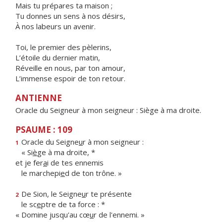
Mais tu prépares ta maison ;
Tu donnes un sens à nos désirs,
À nos labeurs un avenir.
Toi, le premier des pèlerins,
L’étoile du dernier matin,
Réveille en nous, par ton amour,
L’immense espoir de ton retour.
ANTIENNE
Oracle du Seigneur à mon seigneur : Siège à ma droite.
PSAUME : 109
Oracle du Seigne
u
r à mon seigneur :
1
« Si
è
ge à ma droite, *
et je fer
a
i de tes ennemis
le marchepi
e
d de ton trône. »
De Sion, le Seigne
u
r te présente
2
le sc
e
ptre de ta force : *
« Domine jusqu'au cœ
u
r de l'ennemi. »