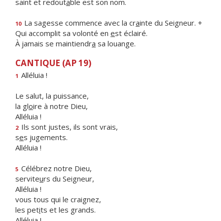
saint et redout
a
ble est son nom.
La sagesse commence avec la cr
a
inte du Seigneur. +
10
Qui accomplit sa volonté en
e
st éclairé.
À jamais se maintiendr
a
sa louange.
CANTIQUE (AP 19)
Alléluia !
1
Le salut, la puissance,
la gl
o
ire à notre Dieu,
Alléluia !
Ils sont justes, ils sont vrais,
2
s
e
s jugements.
Alléluia !
Célébrez notre Dieu,
5
servite
u
rs du Seigneur,
Alléluia !
vous tous qui le craignez,
les pet
i
ts et les grands.
Alléluia !