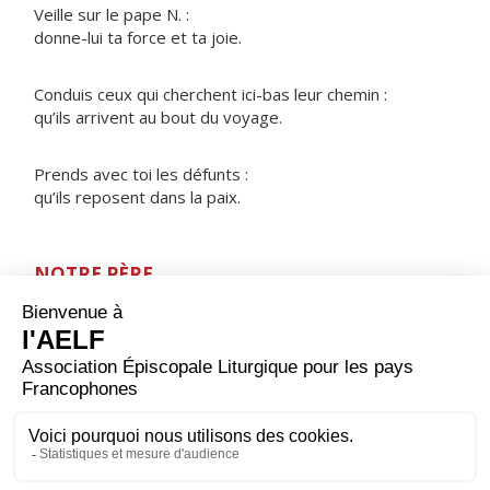
Veille sur le pape N. :
donne-lui ta force et ta joie.
Conduis ceux qui cherchent ici-bas leur chemin :
qu’ils arrivent au bout du voyage.
Prends avec toi les défunts :
qu’ils reposent dans la paix.
NOTRE PÈRE
ORAISON
Dans ton amour inépuisable, Dieu éternel et tout-
puissant, tu combles ceux qui t'implorent, bien au-delà
de leurs mérites et de leurs désirs ; répands sur nous
ta miséricorde en délivrant notre conscience de ce qui
l'inquiète et en donnant plus que nous n'osons
demander.