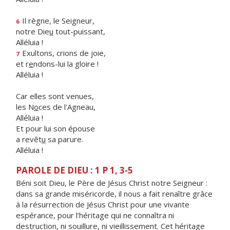
Il règne, le Seigneur,
6
notre Die
u
tout-puissant,
Alléluia !
Exultons, crions de joie,
7
et r
e
ndons-lui la gloire !
Alléluia !
Car elles sont venues,
les N
o
ces de l'Agneau,
Alléluia !
Et pour lui son épouse
a revêt
u
sa parure.
Alléluia !
PAROLE DE DIEU : 1 P 1, 3-5
Béni soit Dieu, le Père de Jésus Christ notre Seigneur :
dans sa grande miséricorde, il nous a fait renaître grâce
à la résurrection de Jésus Christ pour une vivante
espérance, pour l’héritage qui ne connaîtra ni
destruction, ni souillure, ni vieillissement. Cet héritage