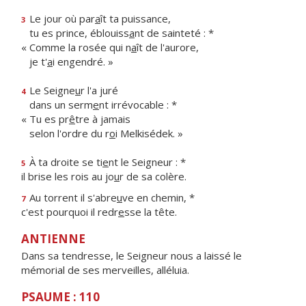
Le jour où par
a
ît ta puissance,
3
tu es prince, éblouiss
a
nt de sainteté : *
« Comme la rosée qui n
a
ît de l'aurore,
je t'
a
i engendré. »
Le Seigne
u
r l'a juré
4
dans un serm
e
nt irrévocable : *
« Tu es pr
ê
tre à jamais
selon l'ordre du r
o
i Melkisédek. »
À ta droite se ti
e
nt le Seigneur : *
5
il brise les rois au jo
u
r de sa colère.
Au torrent il s'abre
u
ve en chemin, *
7
c'est pourquoi il redr
e
sse la tête.
ANTIENNE
Dans sa tendresse, le Seigneur nous a laissé le
mémorial de ses merveilles, alléluia.
PSAUME : 110