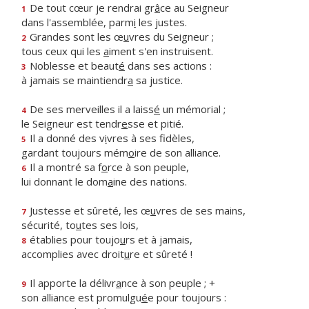
De tout cœur je rendrai gr
â
ce au Seigneur
1
dans l'assemblée, parm
i
les justes.
Grandes sont les œ
u
vres du Seigneur ;
2
tous ceux qui les
a
iment s'en instruisent.
Noblesse et beaut
é
dans ses actions :
3
à jamais se maintiendr
a
sa justice.
De ses merveilles il a laiss
é
un mémorial ;
4
le Seigneur est tendr
e
sse et pitié.
Il a donné des v
i
vres à ses fidèles,
5
gardant toujours mém
o
ire de son alliance.
Il a montré sa f
o
rce à son peuple,
6
lui donnant le dom
a
ine des nations.
Justesse et sûreté, les œ
u
vres de ses mains,
7
sécurité, to
u
tes ses lois,
établies pour toujo
u
rs et à jamais,
8
accomplies avec droit
u
re et sûreté !
Il apporte la délivr
a
nce à son peuple ; +
9
son alliance est promulgu
é
e pour toujours :