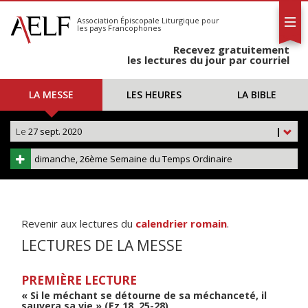
L'AELF
S'abonner
Association Épiscopale Liturgique
pour
les pays Francophones
Calendrier
Recevez gratuitement
Contact
les lectures du jour par courriel
LA MESSE
LES HEURES
LA BIBLE
Le
27 sept. 2020
|
dimanche, 26ème Semaine du Temps Ordinaire
Revenir aux lectures du
calendrier romain
.
LECTURES DE LA MESSE
PREMIÈRE LECTURE
« Si le méchant se détourne de sa méchanceté, il
sauvera sa vie » (Ez 18, 25-28)