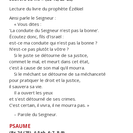
Lecture du livre du prophète Ézékiel
Ainsi parle le Seigneur :
« Vous dites :
‘La conduite du Seigneur n’est pas la bonne’.
Écoutez donc, fils d’Israël :
est-ce ma conduite qui n’est pas la bonne ?
N’est-ce pas plutôt la vôtre ?
Si le juste se détourne de sa justice,
commet le mal, et meurt dans cet état,
c’est à cause de son mal qu’il mourra.
Si le méchant se détourne de sa méchanceté
pour pratiquer le droit et la justice,
il sauvera sa vie.
Il a ouvert les yeux
et s’est détourné de ses crimes.
C’est certain, il vivra, il ne mourra pas. »
– Parole du Seigneur.
PSAUME
(Ps 24 (25), 4-5ab, 6-7, 8-9)