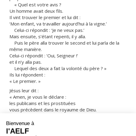
« Quel est votre avis ?
Un homme avait deux fils.
Il vint trouver le premier et lui dit :
‘Mon enfant, va travailler aujourd’hui à la vigne.’
Celui-ci répondit : ‘Je ne veux pas.’
Mais ensuite, s’étant repenti, il y alla.
Puis le père alla trouver le second et lui parla de la
même manière.
Celui-ci répondit : ‘Oui, Seigneur !’
et il n’y alla pas.
Lequel des deux a fait la volonté du père ? »
Ils lui répondent :
« Le premier. »
Jésus leur dit :
« Amen, je vous le déclare :
les publicains et les prostituées
vous précèdent dans le royaume de Dieu.
Car Jean le Baptiste est venu à vous sur le chemin de
la justice,
et vous n’avez pas cru à sa parole ;
mais les publicains et les prostituées y ont cru.