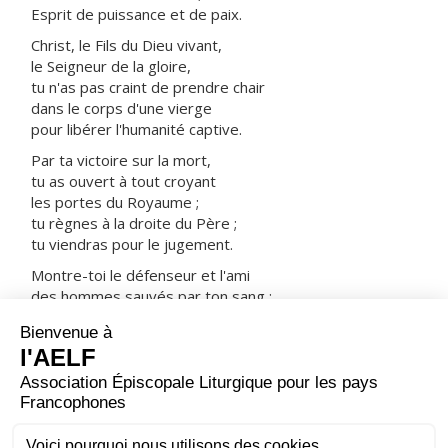
Esprit de puissance et de paix.
Christ, le Fils du Dieu vivant,
le Seigneur de la gloire,
tu n'as pas craint de prendre chair
dans le corps d'une vierge
pour libérer l'humanité captive.
Par ta victoire sur la mort,
tu as ouvert à tout croyant
les portes du Royaume ;
tu règnes à la droite du Père ;
tu viendras pour le jugement.
Montre-toi le défenseur et l'ami
des hommes sauvés par ton sang :
prends-les avec tous les saints
dans ta joie et dans ta lumière.
ORAISON
Dieu, qui donnes la preuve suprême de ta puissance
lorsque tu patientes et prends pitié, sans te lasser,
accorde nous ta grâce : en nous hâtant vers les biens