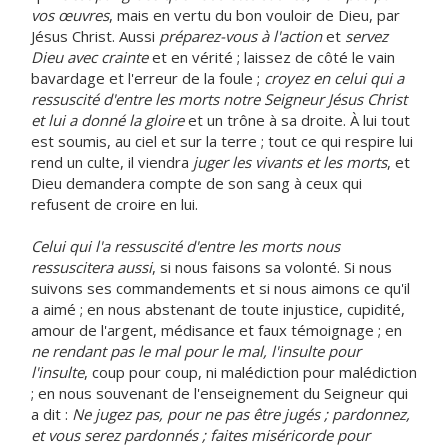
vos œuvres
, mais en vertu du bon vouloir de Dieu, par
Jésus Christ. Aussi
préparez-vous à l'action
et
servez
Dieu avec crainte
et en vérité ; laissez de côté le vain
bavardage et l'erreur de la foule ;
croyez en celui qui a
ressuscité d'entre les morts notre Seigneur Jésus Christ
et lui a donné la gloire
et un trône à sa droite. À lui tout
est soumis, au ciel et sur la terre ; tout ce qui respire lui
rend un culte, il viendra
juger les vivants et les morts
, et
Dieu demandera compte de son sang à ceux qui
refusent de croire en lui.
Celui qui l'a ressuscité d'entre les morts nous
ressuscitera aussi
, si nous faisons sa volonté. Si nous
suivons ses commandements et si nous aimons ce qu'il
a aimé ; en nous abstenant de toute injustice, cupidité,
amour de l'argent, médisance et faux témoignage ; en
ne rendant pas le mal pour le mal, l'insulte pour
l'insulte
, coup pour coup, ni malédiction pour malédiction
; en nous souvenant de l'enseignement du Seigneur qui
a dit :
Ne jugez pas, pour ne pas être jugés ; pardonnez,
et vous serez pardonnés ; faites miséricorde pour