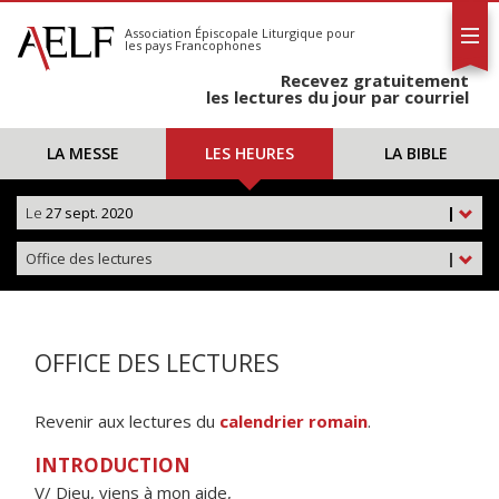
L'AELF
S'abonner
Association Épiscopale Liturgique
pour
les pays Francophones
Calendrier
Recevez gratuitement
Contact
les lectures du jour par courriel
LA MESSE
LES HEURES
LA BIBLE
Le
27 sept. 2020
|
Office des lectures
|
OFFICE DES LECTURES
Revenir aux lectures du
calendrier romain
.
INTRODUCTION
V/ Dieu, viens à mon aide,