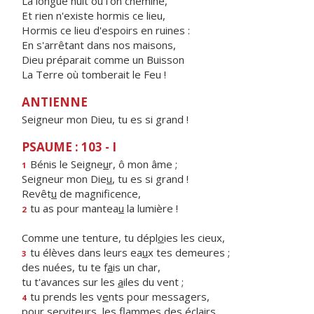
La longue nuit où l'on chemine,
Et rien n'existe hormis ce lieu,
Hormis ce lieu d'espoirs en ruines :
En s'arrêtant dans nos maisons,
Dieu préparait comme un Buisson
La Terre où tomberait le Feu !
ANTIENNE
Seigneur mon Dieu, tu es si grand !
PSAUME : 103 - I
Bénis le Seigne
u
r, ô mon âme ;
1
Seigneur mon Die
u
, tu es si grand !
Revêt
u
de magnificence,
tu as pour mantea
u
la lumière !
2
Comme une tenture, tu dépl
o
ies les cieux,
tu élèves dans leurs ea
u
x tes demeures ;
3
des nuées, tu te f
a
is un char,
tu t'avances sur les
a
iles du vent ;
tu prends les v
e
nts pour messagers,
4
pour serviteurs, les fl
a
mmes des éclairs.