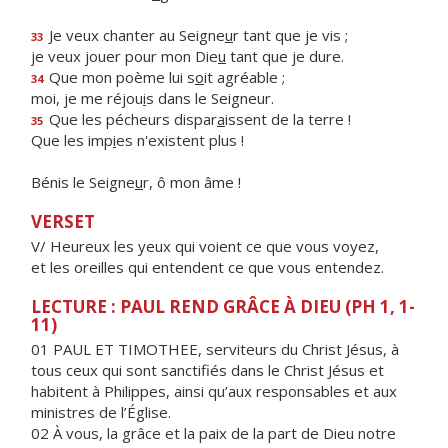
Je veux chanter au Seigne
u
r tant que je vis ;
33
je veux jouer pour mon Die
u
tant que je dure.
Que mon poème lui s
o
it agréable ;
34
moi, je me réjou
i
s dans le Seigneur.
Que les pécheurs dispar
a
issent de la terre !
35
Que les imp
i
es n'existent plus !
Bénis le Seigne
u
r, ô mon âme !
VERSET
V/ Heureux les yeux qui voient ce que vous voyez,
et les oreilles qui entendent ce que vous entendez.
LECTURE : PAUL REND GRÂCE À DIEU (PH 1, 1-
11)
01 PAUL ET TIMOTHEE, serviteurs du Christ Jésus, à
tous ceux qui sont sanctifiés dans le Christ Jésus et
habitent à Philippes, ainsi qu’aux responsables et aux
ministres de l’Église.
02 À vous, la grâce et la paix de la part de Dieu notre