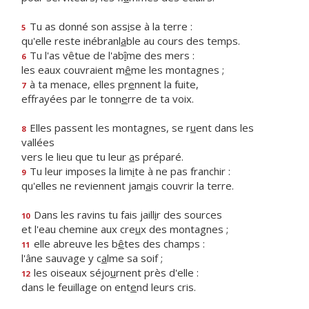
Tu as donné son ass
i
se à la terre :
5
qu'elle reste inébranl
a
ble au cours des temps.
Tu l'as vêtue de l'ab
î
me des mers :
6
les eaux couvraient m
ê
me les montagnes ;
à ta menace, elles pr
e
nnent la fuite,
7
effrayées par le tonn
e
rre de ta voix.
Elles passent les montagnes, se r
u
ent dans les
8
vallées
vers le lieu que tu leur
a
s préparé.
Tu leur imposes la lim
i
te à ne pas franchir :
9
qu'elles ne reviennent jam
a
is couvrir la terre.
Dans les ravins tu fais jaill
i
r des sources
10
et l'eau chemine aux cre
u
x des montagnes ;
elle abreuve les b
ê
tes des champs :
11
l'âne sauvage y c
a
lme sa soif ;
les oiseaux séjo
u
rnent près d'elle :
12
dans le feuillage on ent
e
nd leurs cris.