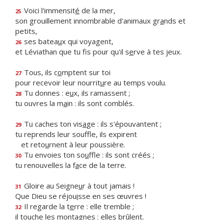
Voici l'immensit
é
de la mer,
25
son grouillement innombrable d'animaux gr
a
nds et
petits,
ses batea
u
x qui voyagent,
26
et Léviathan que tu fis pour qu'il s
e
rve à tes jeux.
Tous, ils c
o
mptent sur toi
27
pour recevoir leur nourrit
u
re au temps voulu.
Tu donnes : e
u
x, ils ramassent ;
28
tu ouvres la m
a
in : ils sont comblés.
Tu caches ton vis
a
ge : ils s'épouvantent ;
29
tu reprends leur souffle, ils expirent
et reto
u
rnent à leur poussière.
Tu envoies ton so
u
ffle : ils sont créés ;
30
tu renouvelles la f
a
ce de la terre.
Gloire au Seigne
u
r à tout jamais !
31
Que Dieu se réjou
i
sse en ses œuvres !
Il regarde la t
e
rre : elle tremble ;
32
il touche les mont
a
gnes : elles brûlent.