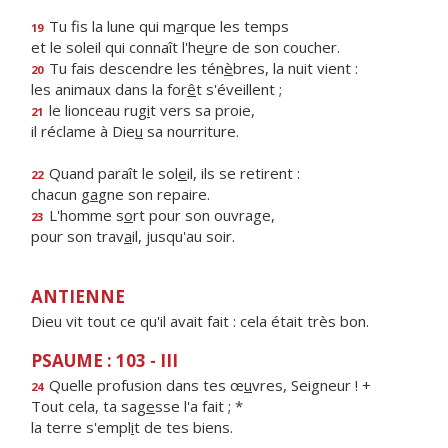
Tu fis la lune qui m
a
rque les temps
19
et le soleil qui connaît l'he
u
re de son coucher.
Tu fais descendre les tén
è
bres, la nuit vient :
20
les animaux dans la for
ê
t s'éveillent ;
le lionceau rug
i
t vers sa proie,
21
il réclame à Die
u
sa nourriture.
Quand paraît le sol
e
il, ils se retirent :
22
chacun g
a
gne son repaire.
L'homme s
o
rt pour son ouvrage,
23
pour son trav
a
il, jusqu'au soir.
ANTIENNE
Dieu vit tout ce qu'il avait fait : cela était très bon.
PSAUME : 103 - III
Quelle profusion dans tes œ
u
vres, Seigneur ! +
24
Tout cela, ta sag
e
sse l'a fait ; *
la terre s'empl
i
t de tes biens.