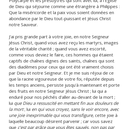
Polycarpe et les presbytres qui sont avec lui, à l'Église
de Dieu qui séjourne comme une étrangère à Philippes :
Que la miséricorde et la paix vous soient données en
abondance par le Dieu tout-puissant et Jésus Christ
notre Sauveur.
J'ai pris grande part à votre joie, en notre Seigneur
Jésus Christ, quand vous avez reçu les martyrs, images
de la véritable charité ; quand vous avez escorté,
comme vous deviez le faire, ces hommes qui étaient
captifs de chaînes dignes des saints, chaînes qui sont
des diadèmes pour ceux qui ont été vraiment choisis
par Dieu et notre Seigneur. Et je me suis réjoui de ce
que la racine vigoureuse de votre foi, réputée depuis
les temps anciens, persiste jusqu'à maintenant et porte
des fruits en notre Seigneur Jésus Christ ; lui qui a
enduré pour nos péchés d'aller au-devant de la mort ;
lui
que Dieu a ressuscité en mettant fin aux douleurs de
la mort
; lui
en qui vous croyez, sans le voir encore, avec
une joie inexprimable qui vous transfigure,
cette joie à
laquelle beaucoup désirent parvenir ; car vous savez
que
c'est par grâce que vous êtes sauvés, non pas par