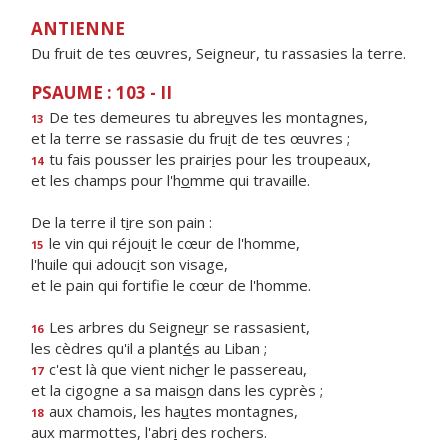
ANTIENNE
Du fruit de tes œuvres, Seigneur, tu rassasies la terre.
PSAUME : 103 - II
De tes demeures tu abre
u
ves les montagnes,
13
et la terre se rassasie du fru
i
t de tes œuvres ;
tu fais pousser les prair
i
es pour les troupeaux,
14
et les champs pour l'h
o
mme qui travaille.
De la terre il t
i
re son pain :
le vin qui réjou
i
t le cœur de l'homme,
15
l'huile qui adouc
i
t son visage,
et le pain qui fortif
e le cœur de l'homme.
Les arbres du Seigne
u
r se rassasient,
16
les cèdres qu'il a plant
é
s au Liban ;
c'est là que vient nich
e
r le passereau,
17
et la cigogne a sa mais
o
n dans les cyprès ;
aux chamois, les ha
u
tes montagnes,
18
aux marmottes, l'abr
i
des rochers.