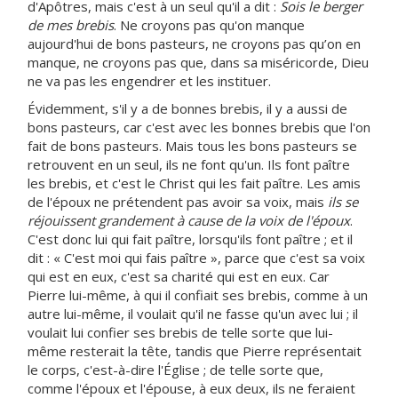
d'Apôtres, mais c'est à un seul qu'il a dit :
Sois le berger
de mes brebis
. Ne croyons pas qu'on manque
aujourd'hui de bons pasteurs, ne croyons pas qu’on en
manque, ne croyons pas que, dans sa miséricorde, Dieu
ne va pas les engendrer et les instituer.
Évidemment, s'il y a de bonnes brebis, il y a aussi de
bons pasteurs, car c'est avec les bonnes brebis que l'on
fait de bons pasteurs. Mais tous les bons pasteurs se
retrouvent en un seul, ils ne font qu'un. Ils font paître
les brebis, et c'est le Christ qui les fait paître. Les amis
de l'époux ne prétendent pas avoir sa voix, mais
ils se
réjouissent grandement à cause de la voix de l'époux
.
C'est donc lui qui fait paître, lorsqu'ils font paître ; et il
dit : « C'est moi qui fais paître », parce que c'est sa voix
qui est en eux, c'est sa charité qui est en eux. Car
Pierre lui-même, à qui il confiait ses brebis, comme à un
autre lui-même, il voulait qu'il ne fasse qu'un avec lui ; il
voulait lui confier ses brebis de telle sorte que lui-
même resterait la tête, tandis que Pierre représentait
le corps, c'est-à-dire l'Église ; de telle sorte que,
comme l'époux et l'épouse, à eux deux, ils ne feraient