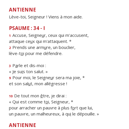
ANTIENNE
Lève-toi, Seigneur ! Viens à mon aide.
PSAUME : 34 - I
Accuse, Seigne
u
r, ceux qui m'accusent,
1
attaque ce
u
x qui m'attaquent. *
Prends une arm
u
re, un bouclier,
2
lève-t
o
i pour me défendre.
P
a
rle et dis-moi :
3
« Je su
i
s ton salut. »
Pour moi, le Seigne
u
r sera ma joie, *
9
et son sal
u
t, mon allégresse !
De tout mon
ê
tre, je dirai :
10
« Qui est comme t
o
i, Seigneur, *
pour arracher un pauvre à plus f
o
rt que lui,
un pauvre, un malheureux, à qu
i
le dépouille. »
ANTIENNE