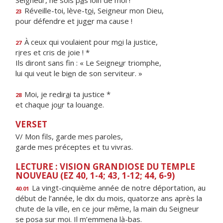
Seigneur, ne sois p
a
s loin de moi !
Réveille-toi, lève-t
o
i, Seigneur mon Dieu,
23
pour défendre et jug
e
r ma cause !
À ceux qui voulaient pour m
o
i la justice,
27
r
i
res et cris de joie ! *
Ils diront sans fin : « Le Seigne
u
r triomphe,
lui qui veut le bi
e
n de son serviteur. »
Moi, je redir
a
i ta justice *
28
et chaque jo
u
r ta louange.
VERSET
V/ Mon fils, garde mes paroles,
garde mes préceptes et tu vivras.
LECTURE : VISION GRANDIOSE DU TEMPLE
NOUVEAU (EZ 40, 1-4; 43, 1-12; 44, 6-9)
La vingt-cinquième année de notre déportation, au
40.01
début de l’année, le dix du mois, quatorze ans après la
chute de la ville, en ce jour même, la main du Seigneur
se posa sur moi. Il m’emmena là-bas.