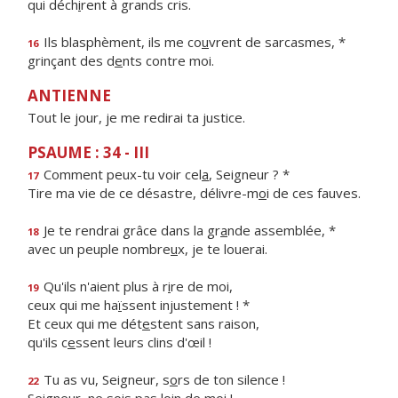
qui déch
i
rent à grands cris.
Ils blasphèment, ils me co
u
vrent de sarcasmes, *
16
grinçant des d
e
nts contre moi.
ANTIENNE
Tout le jour, je me redirai ta justice.
PSAUME : 34 - III
Comment peux-tu voir cel
a
, Seigneur ? *
17
Tire ma vie de ce désastre, délivre-m
o
i de ces fauves.
Je te rendrai grâce dans la gr
a
nde assemblée, *
18
avec un peuple nombre
u
x, je te louerai.
Qu'ils n'aient plus à r
i
re de moi,
19
ceux qui me ha
ï
ssent injustement ! *
Et ceux qui me dét
e
stent sans raison,
qu'ils c
e
ssent leurs clins d'œil !
Tu as vu, Seigneur, s
o
rs de ton silence !
22