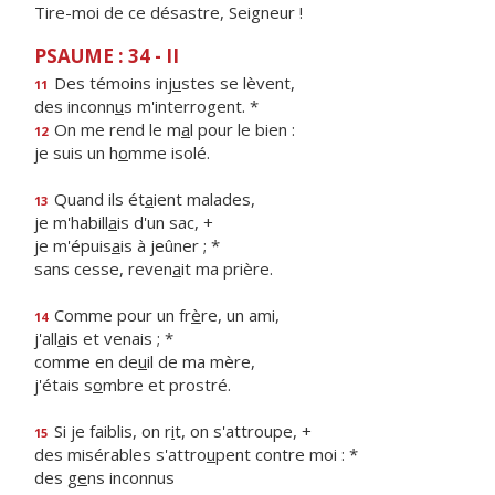
Tire-moi de ce désastre, Seigneur !
PSAUME : 34 - II
Des témoins inj
u
stes se lèvent,
11
des inconn
u
s m'interrogent. *
On me rend le m
a
l pour le bien :
12
je suis un h
o
mme isolé.
Quand ils ét
a
ient malades,
13
je m'habill
a
is d'un sac, +
je m'épuis
a
is à jeûner ; *
sans cesse, reven
a
it ma prière.
Comme pour un fr
è
re, un ami,
14
j'all
a
is et venais ; *
comme en de
u
il de ma mère,
j'étais s
o
mbre et prostré.
Si je faiblis, on r
i
t, on s'attroupe, +
15
des misérables s'attro
u
pent contre moi : *
des g
e
ns inconnus