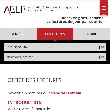
L'AELF
S'abonner
Association Épiscopale Liturgique
pour
les pays Francophones
Calendrier
Recevez gratuitement
Contact
les lectures du jour par courriel
LA MESSE
LES HEURES
LA BIBLE
Le
25 sept. 2020
|
Office des lectures
|
OFFICE DES LECTURES
Revenir aux lectures du
calendrier romain
.
INTRODUCTION
V/ Dieu, viens à mon aide,