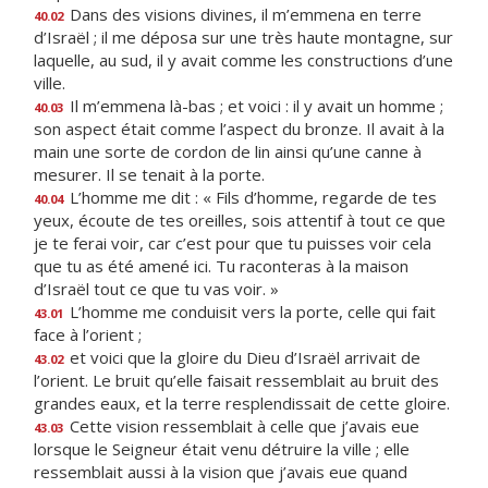
Dans des visions divines, il m’emmena en terre
40.02
d’Israël ; il me déposa sur une très haute montagne, sur
laquelle, au sud, il y avait comme les constructions d’une
ville.
Il m’emmena là-bas ; et voici : il y avait un homme ;
40.03
son aspect était comme l’aspect du bronze. Il avait à la
main une sorte de cordon de lin ainsi qu’une canne à
mesurer. Il se tenait à la porte.
L’homme me dit : « Fils d’homme, regarde de tes
40.04
yeux, écoute de tes oreilles, sois attentif à tout ce que
je te ferai voir, car c’est pour que tu puisses voir cela
que tu as été amené ici. Tu raconteras à la maison
d’Israël tout ce que tu vas voir. »
L’homme me conduisit vers la porte, celle qui fait
43.01
face à l’orient ;
et voici que la gloire du Dieu d’Israël arrivait de
43.02
l’orient. Le bruit qu’elle faisait ressemblait au bruit des
grandes eaux, et la terre resplendissait de cette gloire.
Cette vision ressemblait à celle que j’avais eue
43.03
lorsque le Seigneur était venu détruire la ville ; elle
ressemblait aussi à la vision que j’avais eue quand