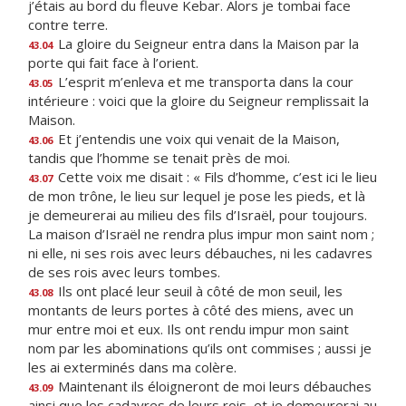
j’étais au bord du fleuve Kebar. Alors je tombai face
contre terre.
La gloire du Seigneur entra dans la Maison par la
43.04
porte qui fait face à l’orient.
L’esprit m’enleva et me transporta dans la cour
43.05
intérieure : voici que la gloire du Seigneur remplissait la
Maison.
Et j’entendis une voix qui venait de la Maison,
43.06
tandis que l’homme se tenait près de moi.
Cette voix me disait : « Fils d’homme, c’est ici le lieu
43.07
de mon trône, le lieu sur lequel je pose les pieds, et là
je demeurerai au milieu des fils d’Israël, pour toujours.
La maison d’Israël ne rendra plus impur mon saint nom ;
ni elle, ni ses rois avec leurs débauches, ni les cadavres
de ses rois avec leurs tombes.
Ils ont placé leur seuil à côté de mon seuil, les
43.08
montants de leurs portes à côté des miens, avec un
mur entre moi et eux. Ils ont rendu impur mon saint
nom par les abominations qu’ils ont commises ; aussi je
les ai exterminés dans ma colère.
Maintenant ils éloigneront de moi leurs débauches
43.09
ainsi que les cadavres de leurs rois, et je demeurerai au