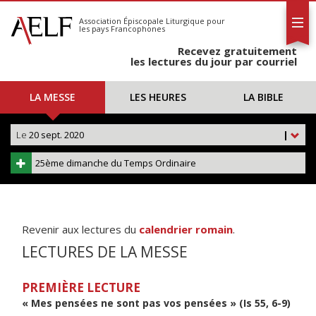
L'AELF
S'abonner
Association Épiscopale Liturgique
pour
les pays Francophones
Calendrier
Recevez gratuitement
Contact
les lectures du jour par courriel
LA MESSE
LES HEURES
LA BIBLE
Le
20 sept. 2020
|
25ème dimanche du Temps Ordinaire
Revenir aux lectures du
calendrier romain
.
LECTURES DE LA MESSE
PREMIÈRE LECTURE
« Mes pensées ne sont pas vos pensées » (Is 55, 6-9)