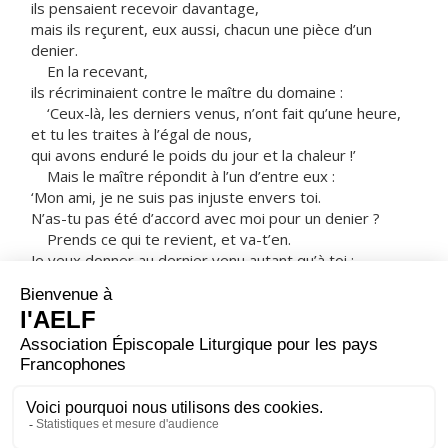
ils pensaient recevoir davantage,
mais ils reçurent, eux aussi, chacun une pièce d’un
denier.
En la recevant,
ils récriminaient contre le maître du domaine :
‘Ceux-là, les derniers venus, n’ont fait qu’une heure,
et tu les traites à l’égal de nous,
qui avons enduré le poids du jour et la chaleur !’
Mais le maître répondit à l’un d’entre eux :
‘Mon ami, je ne suis pas injuste envers toi.
N’as-tu pas été d’accord avec moi pour un denier ?
Prends ce qui te revient, et va-t’en.
Je veux donner au dernier venu autant qu’à toi :
n’ai-je pas le droit de faire ce que je veux de mes
biens ?
Ou alors ton regard est-il mauvais
parce que moi, je suis bon ?’
C’est ainsi que les derniers seront premiers,
et les premiers seront derniers. »
– Acclamons la Parole de Dieu.