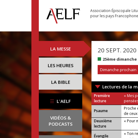
Association Épiscopale Lit
pour les pays Francophon
LA MESSE
20 SEPT. 2020
25ème dimanche 
LES HEURES
Dimanche prochain
LA BIBLE
Lectures de la m
Première
« Mes p
L'AELF
lecture
pensées
Proche e
Psaume
de ceux 
VIDÉOS &
Deuxième
« Pour m
PODCASTS
lecture
« Ton r
Évangile