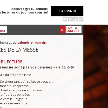
Recevez gratuitement
S'ABONNER
s lectures du jour par courriel
API
LECTURE
A+
DOC)
CONFORT
 lectures du
calendrier romain
.
ES DE LA MESSE
E LECTURE
ées ne sont pas vos pensées » (Is 55, 6-9)
ivre du prophète Isaïe
eigneur tant qu’il se laisse trouver ;
ant qu’il est proche.
hant abandonne son chemin,
erfide, ses pensées !
ne vers le Seigneur
rera sa miséricorde,
ieu