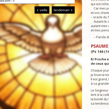
suis bon ? »
qui est rich
Car mes pe
veille
lendemain
et vos chem
– oracle du 
Autant le ci
autant mes 
et mes pens
– Parole du
PSAUME
(Ps 144 (14
R/ Proche e
de ceux qui
Chaque jour 
je louerai t
Il est grand
à sa grandeur
Le Seigneur 
lent à la col
la bonté du 
sa tendress