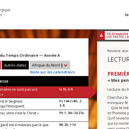
urgique
le
es
TÉLÉCHARGER
LES TEXTES (.
Revenir aux
du Temps Ordinaire — Année A
LECTUR
Autres dates
Afrique du Nord
|
Note sur les calendriers
PREMIÈR
« Mes pens
esse
Lecture du l
ensées ne sont pas vos
Is 55, 6-9
 »
Cherchez le S
st le Seigneur
Ps 144 (145), 2-
invoquez-le t
3, 8...
qui l’invoquent.
Que le méc
et l’homme p
oi, vivre c’est le Christ »
Ph 1, 20c-24.27a
Qu’il revien
qui lui mont
egard est-il mauvais parce que
Mt 20, 1-16
vers notre D