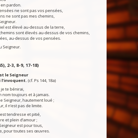
e en pardon.
nsées ne sont pas vos pensées,
ins ne sont pas mes chemins,
Seigneur.
el est élevé au-dessus de la terre,
chemins sont élevés au-dessus de vos chemins,
ées, au-dessus de vos pensées.
 Seigneur.
5), 2-3, 8-9, 17-18)
st le Seigneur
 l’invoquent.
(cf. Ps 144, 18a)
je te bénirai,
on nom toujours et à jamais.
, le Seigneur, hautement loué ;
, il n’est pas de limite.
est tendresse et pitié,
ère et plein d’amour ;
Seigneur est pour tous,
e, pour toutes ses œuvres.