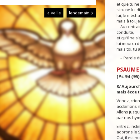
et que tu ne 
si tu ne lui
veille
lendemain
lui, le méch
mais à toi, 
Au contrair
conduite,
et qu’il ne 
lui mourra d
mais toi, tu 
– Parole du
PSAUME
(Ps 94 (95)
R/ Aujourd’
mais écoute
Venez, crion
acclamons no
Allons jusqu
par nos hym
Entrez, incl
adorons le S
Oui, il est no