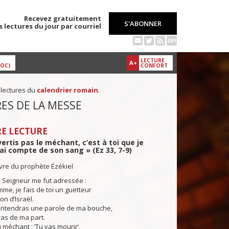
Recevez gratuitement
S'ABONNER
s lectures du jour par courriel
API
LECTURE
A+
DOC)
CONFORT
 lectures du
calendrier romain
.
ES DE LA MESSE
E LECTURE
vertis pas le méchant, c’est à toi que je
i compte de son sang » (Ez 33, 7-9)
ivre du prophète Ézékiel
 Seigneur me fut adressée :
me, je fais de toi un guetteur
on d’Israël.
entendras une parole de ma bouche,
iras de ma part.
 méchant : ‘Tu vas mourir’,