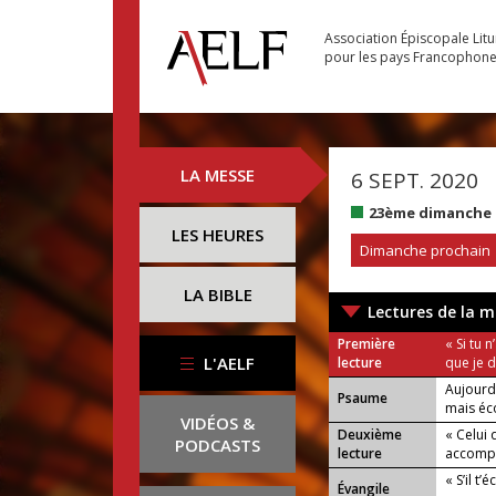
Association Épiscopale Lit
pour les pays Francophon
LA MESSE
6 SEPT. 2020
23ème dimanche 
LES HEURES
Dimanche prochain
LA BIBLE
Lectures de la m
Première
« Si tu 
L'AELF
lecture
que je 
Aujourd
Psaume
mais éco
VIDÉOS &
Deuxième
« Celui 
PODCASTS
lecture
accompli
« S’il t
Évangile