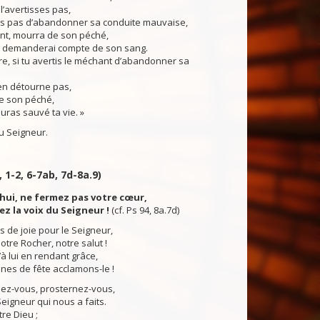
l’avertisses pas,
 dis pas d’abandonner sa conduite mauvaise,
ant, mourra de son péché,
je demanderai compte de son sang.
e, si tu avertis le méchant d’abandonner sa
s’en détourne pas,
e son péché,
auras sauvé ta vie. »
 Seigneur.
, 1-2, 6-7ab, 7d-8a.9)
hui, ne fermez pas votre cœur,
z la voix du Seigneur !
(cf. Ps 94, 8a.7d)
s de joie pour le Seigneur,
tre Rocher, notre salut !
’à lui en rendant grâce,
nes de fête acclamons-le !
inez-vous, prosternez-vous,
eigneur qui nous a faits.
tre Dieu ;