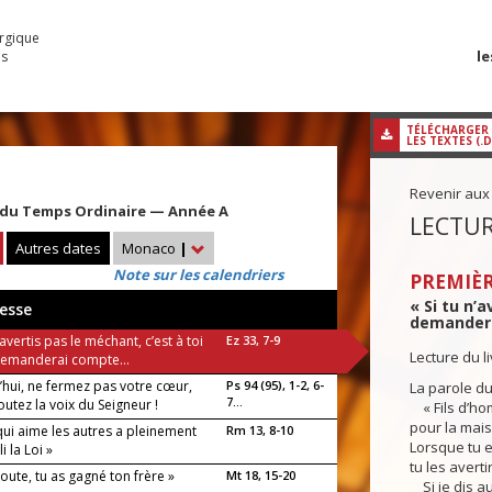
urgique
le
es
TÉLÉCHARGER
LES TEXTES (.
Revenir aux
du Temps Ordinaire — Année A
LECTUR
Autres dates
Monaco
|
Note sur les calendriers
PREMIÈR
« Si tu n’a
esse
demandera
n’avertis pas le méchant, c’est à toi
Ez 33, 7-9
Lecture du l
demanderai compte...
’hui, ne fermez pas votre cœur,
Ps 94 (95), 1-2, 6-
La parole du
7...
utez la voix du Seigneur !
« Fils d’hom
pour la mais
qui aime les autres a pleinement
Rm 13, 8-10
Lorsque tu 
 la Loi »
tu les avert
’écoute, tu as gagné ton frère »
Mt 18, 15-20
Si je dis au