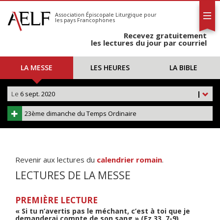
L'AELF
S'abonner
Association Épiscopale Liturgique
pour
les pays Francophones
Calendrier
Recevez gratuitement
Contact
les lectures du jour par courriel
LA MESSE
LES HEURES
LA BIBLE
Le
6 sept. 2020
|
23ème dimanche du Temps Ordinaire
Revenir aux lectures du
calendrier romain
.
LECTURES DE LA MESSE
PREMIÈRE LECTURE
« Si tu n’avertis pas le méchant, c’est à toi que je
demanderai compte de son sang » (Ez 33, 7-9)