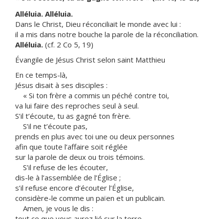
Alléluia. Alléluia.
Dans le Christ, Dieu réconciliait le monde avec lui :
il a mis dans notre bouche la parole de la réconciliation.
Alléluia.
(cf. 2 Co 5, 19)
Évangile de Jésus Christ selon saint Matthieu
En ce temps-là,
Jésus disait à ses disciples :
« Si ton frère a commis un péché contre toi,
va lui faire des reproches seul à seul.
S’il t’écoute, tu as gagné ton frère.
S’il ne t’écoute pas,
prends en plus avec toi une ou deux personnes
afin que toute l’affaire soit réglée
sur la parole de deux ou trois témoins.
S’il refuse de les écouter,
dis-le à l’assemblée de l’Église ;
s’il refuse encore d’écouter l’Église,
considère-le comme un païen et un publicain.
Amen, je vous le dis :
tout ce que vous aurez lié sur la terre