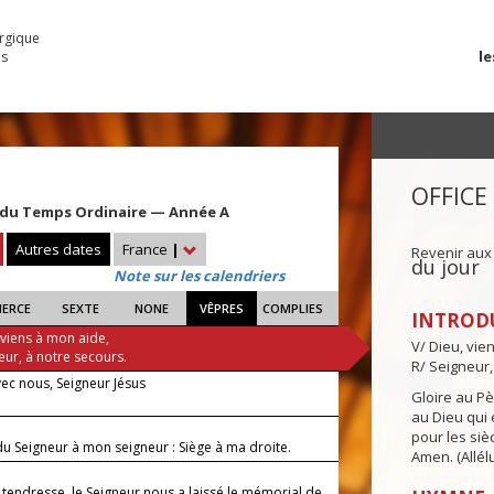
urgique
le
es
OFFICE
du Temps Ordinaire — Année A
Autres dates
France
|
Revenir aux
du jour
Note sur les calendriers
IERCE
SEXTE
NONE
VÊPRES
COMPLIES
INTROD
 viens à mon aide,
V/ Dieu, vie
eur, à notre secours.
R/ Seigneur,
vec nous, Seigneur Jésus
Gloire au Pèr
au Dieu qui e
pour les siè
du Seigneur à mon seigneur : Siège à ma droite.
Amen. (Allélu
 tendresse, le Seigneur nous a laissé le mémorial de