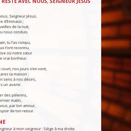
 RESTE AVEC NOUS, SEIGNEUR JÉSUS
ous, Seigneur Jésus,
ive d’Emmaüs ;
eilles de la nuit,
tu nous conduis.
in, tu l’as rompu,
ux t’ont reconnu,
tive où notre cœur
le vrai bonheur.
 court, nos jours s’en vont,
ares ta maison ;
n sens à nos désirs,
s un avenir.
er des pèlerins,
ernier matin,
nous, par ton amour,
poir de ton retour.
NE
igneur à mon seigneur : Siège à ma droite.