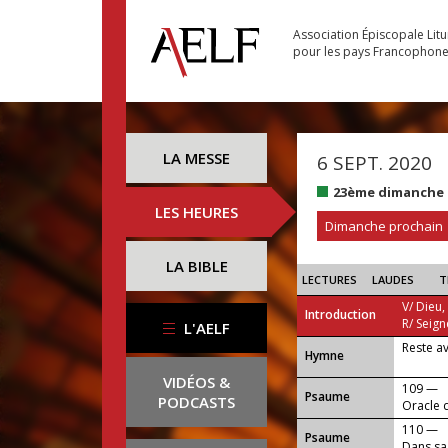
Association Épiscopale Lit
pour les pays Francophon
LA MESSE
6 SEPT. 2020
23ème dimanche 
LES HEURES
Dimanche prochain
LA BIBLE
LECTURES
LAUDES
T
V/ Dieu,
Introduction
R/ Seign
L'AELF
Reste a
...
Hymne
VIDÉOS &
109 —
Psaume
PODCASTS
Oracle 
110 —
Psaume
Dans sa