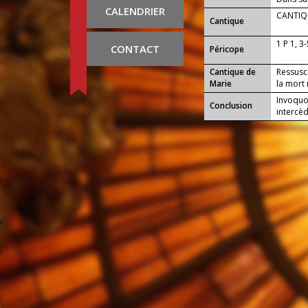
CALENDRIER
ses merv
CANTIQU
Cantique
1 P 1, 3
CONTACT
Péricope
Cantique de
Ressusci
Marie
la mort 
Invoquon
Conclusion
intercè