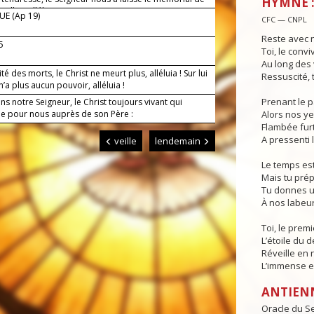
HYMNE :
eilles, alléluia.
E (Ap 19)
CFC — CNPL
Reste avec n
-5
Toi, le conv
Au long des v
té des morts, le Christ ne meurt plus, alléluia ! Sur lui
Ressuscité, 
n’a plus aucun pouvoir, alléluia !
Prenant le pa
s notre Seigneur, le Christ toujours vivant qui
de pour nous auprès de son Père :
Alors nos ye
Flambée fur
A pressenti 
veille
lendemain
Le temps est
Mais tu prép
Tu donnes u
À nos labeur
Toi, le premi
L’étoile du d
Réveille en 
L’immense es
ANTIEN
Oracle du Se