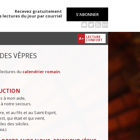
Recevez gratuitement
S'ABONNER
s lectures du jour par courriel
API
LECTURE
A+
CONFORT
 DES VÊPRES
 lectures du
calendrier romain
.
UCTION
ns à mon aide,
 à notre secours.
e, et au Fils et au Saint-Esprit,
st, qui était et qui vient,
cles des siècles.
ia.)