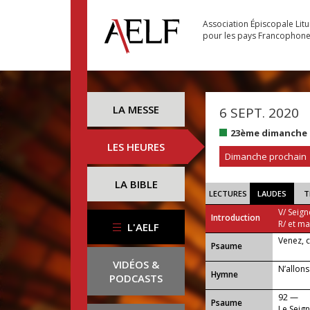
Association Épiscopale Lit
pour les pays Francophon
LA MESSE
6 SEPT. 2020
23ème dimanche 
LES HEURES
Dimanche prochain
LA BIBLE
LECTURES
LAUDES
T
V/ Seign
Introduction
R/ et m
L'AELF
Venez, c
Psaume
VIDÉOS &
N’allon
Hymne
PODCASTS
92 —
Psaume
Le Seign