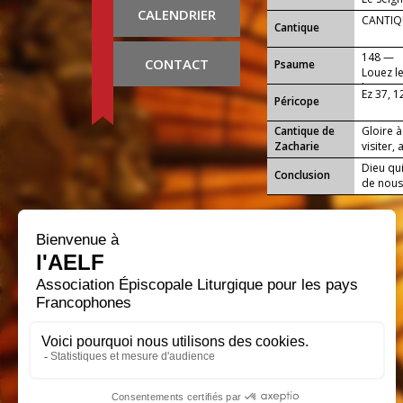
CALENDRIER
CANTIQU
Cantique
148 —
CONTACT
Psaume
Louez le
la terre,
Ez 37, 
Péricope
Cantique de
Gloire à
Zacharie
visiter, a
Dieu qui
Conclusion
de nous