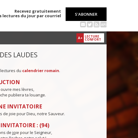
Recevez gratuitement
S'ABONNER
s lectures du jour par courriel
API
LECTURE
A+
CONFORT
 DES LAUDES
 lectures du
calendrier romain
.
UCTION
 ouvre mes lèvres,
che publiera ta louange.
E INVITATOIRE
s de joie pour Dieu, notre Sauveur.
NVITATOIRE : (94)
ns de j
o
ie pour le Seigneur,