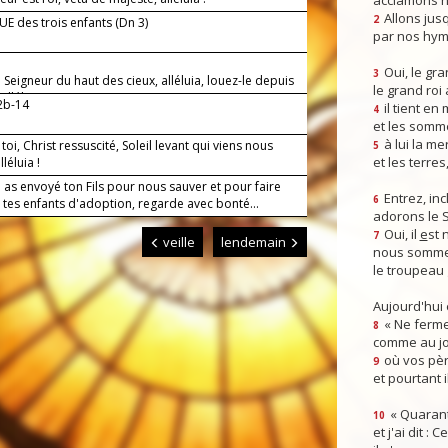
acclamons n
Allons jusq
2
E des trois enfants (Dn 3)
par nos hym
Oui, le gra
3
 Seigneur du haut des cieux, alléluia, louez-le depuis
le grand roi
 alléluia !
12b-14
il tient en
4
et les somm
à lui la mer
 toi, Christ ressuscité, Soleil levant qui viens nous
5
et les terres
lléluia !
 as envoyé ton Fils pour nous sauver et pour faire
Entrez, inc
6
 tes enfants d'adoption, regarde avec bonté...
adorons le 
Oui, il
e
st 
7
veille
lendemain
nous somme
le troupeau 
Aujourd'hui
« Ne ferme
8
comme au jou
où vos pèr
9
et pourtant i
« Quarant
10
et j'ai dit :