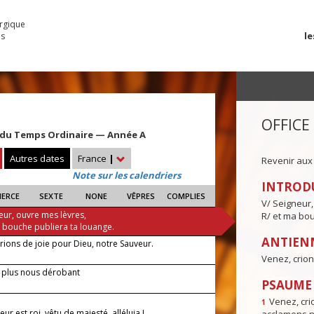
urgique
le
es
OFFICE
du Temps Ordinaire — Année A
Autres dates
France
|
Revenir aux
Note sur les calendriers
INTROD
IERCE
SEXTE
NONE
VÊPRES
COMPLIES
V/ Seigneur,
eur, ouvre mes lèvres,
R/ et ma bou
a bouche publiera ta louange.
ANTIENN
rions de joie pour Dieu, notre Sauveur.
Venez, crion
s plus nous dérobant
PSAUME I
Venez, crio
1
eur est roi, vêtu de majesté, alléluia !