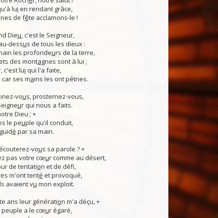
otre Roch
e
r, notre salut !
u'à lu
i
en rendant grâce,
nes de f
ê
te acclamons-le !
nd Die
u
, c'est le Seigneur,
 au-dess
u
s de tous les dieux :
 main les profonde
u
rs de la terre,
ets des mont
a
gnes sont à lui ;
, c'est lu
i
qui l'a faite,
, car ses m
a
ins les ont pétries.
linez-vo
u
s, prosternez-vous,
Seigne
u
r qui nous a faits.
notre Dieu ; +
s le pe
u
ple qu'il conduit,
guid
é
par sa main.
 écouterez-vo
u
s sa parole ? +
z pas votre cœ
u
r comme au désert,
r de tentati
o
n et de défi,
es m'ont tent
é
et provoqué,
ls avaient v
u
mon exploit.
e ans leur générati
o
n m'a déçu, +
 Ce peuple a le cœ
u
r égaré,