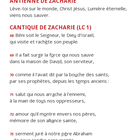
ANTIENNE DE ZACHARIE
Lève-toi sur le monde, Christ Jésus, Lumière éternelle,
viens nous sauver.
CANTIQUE DE ZACHARIE (LC 1)
Béni soit le Seigneur, le Die
u
d'Israël,
68
qui visite et rach
è
te son peuple.
Il a fait surgir la f
o
rce qui nous sauve
69
dans la maison de Dav
i
d, son serviteur,
comme il l'avait dit par la bo
u
che des saints,
70
par ses prophètes, depuis les t
e
mps anciens :
salut qui nous arr
a
che à l'ennemi,
71
à la main de to
u
s nos oppresseurs,
amour qu'il m
o
ntre envers nos pères,
72
mémoire de son alli
a
nce sainte,
serment juré à notre p
è
re Abraham
73