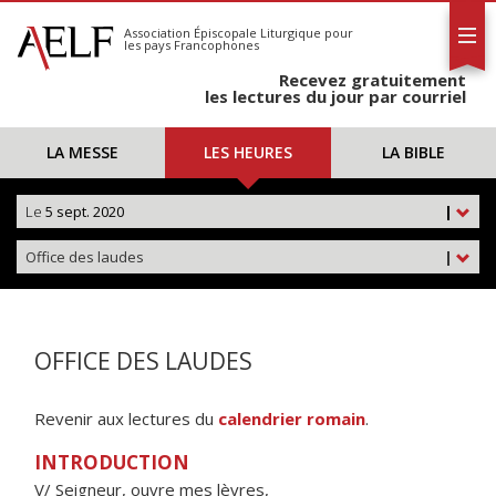
L'AELF
S'abonner
Association Épiscopale Liturgique
pour
les pays Francophones
Calendrier
Recevez gratuitement
Contact
les lectures du jour par courriel
LA MESSE
LES HEURES
LA BIBLE
Le
5 sept. 2020
|
Office des laudes
|
OFFICE DES LAUDES
Revenir aux lectures du
calendrier romain
.
INTRODUCTION
V/ Seigneur, ouvre mes lèvres,