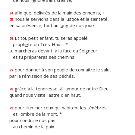
de nous r
e
ndre sans crainte,
afin que, délivrés de la m
a
in des ennemis, +
74
nous le servions dans la just
i
ce et la sainteté,
75
en sa présence, tout au l
o
ng de nos jours.
Et toi, petit enfant, tu seras appelé
76
proph
è
te du Très-Haut : *
tu marcheras devant, à la face du Seigneur,
et tu préparer
a
s ses chemins
pour donner à son peuple de conn
a
ître le salut
77
par la rémissi
o
n de ses péchés,
grâce à la tendresse, à l'amo
u
r de notre Dieu,
78
quand nous visite l'
a
stre d'en haut,
pour illuminer ceux qui habitent les ténèbres
79
et l'
o
mbre de la mort, *
pour conduire nos pas
au chem
i
n de la paix.