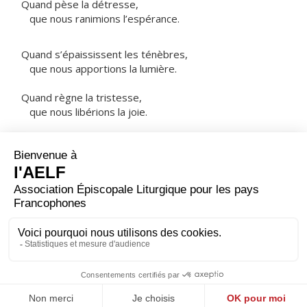
Quand pèse la détresse,
que nous ranimions l’espérance.
Quand s’épaississent les ténèbres,
que nous apportions la lumière.
Quand règne la tristesse,
que nous libérions la joie.
NOTRE PÈRE
ORAISON
Que nos lèvres, notre âme et toute notre vie
proclament ta louange, Seigneur ; et puisque tout notre
être est un don de ta grâce, fais que notre existence te
soit consacrée.