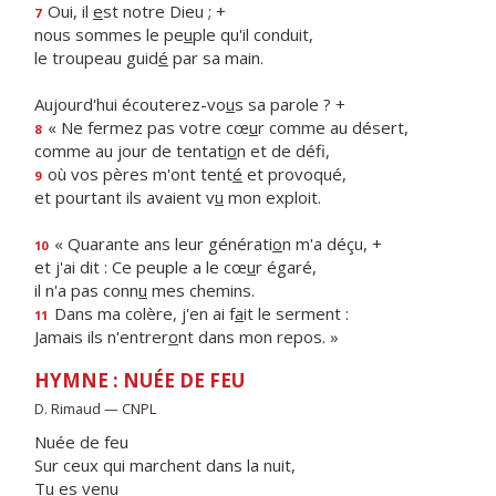
Oui, il
e
st notre Dieu ; +
7
nous sommes le pe
u
ple qu'il conduit,
le troupeau guid
é
par sa main.
Aujourd'hui écouterez-vo
u
s sa parole ? +
« Ne fermez pas votre cœ
u
r comme au désert,
8
comme au jour de tentati
o
n et de défi,
où vos pères m'ont tent
é
et provoqué,
9
et pourtant ils avaient v
u
mon exploit.
« Quarante ans leur générati
o
n m'a déçu, +
10
et j'ai dit : Ce peuple a le cœ
u
r égaré,
il n'a pas conn
u
mes chemins.
Dans ma colère, j'en ai f
a
it le serment :
11
Jamais ils n'entrer
o
nt dans mon repos. »
HYMNE : NUÉE DE FEU
D. Rimaud — CNPL
Nuée de feu
Sur ceux qui marchent dans la nuit,
Tu es venu