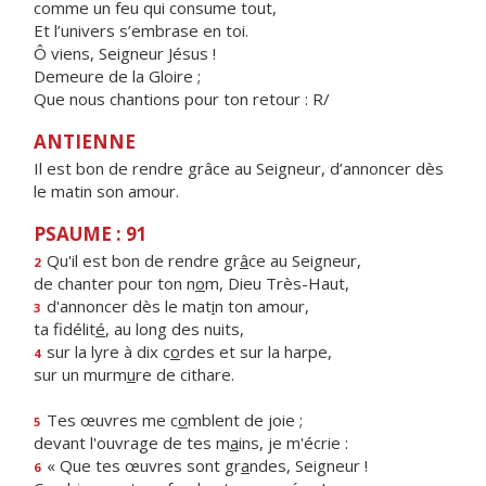
comme un feu qui consume tout,
Et l’univers s’embrase en toi.
Ô viens, Seigneur Jésus !
Demeure de la Gloire ;
Que nous chantions pour ton retour : R/
ANTIENNE
Il est bon de rendre grâce au Seigneur, d’annoncer dès
le matin son amour.
PSAUME : 91
Qu'il est bon de rendre gr
â
ce au Seigneur,
2
de chanter pour ton n
o
m, Dieu Très-Haut,
d'annoncer dès le mat
i
n ton amour,
3
ta fidélit
é
, au long des nuits,
sur la lyre à dix c
o
rdes et sur la harpe,
4
sur un murm
u
re de cithare.
Tes œuvres me c
o
mblent de joie ;
5
devant l'ouvrage de tes m
a
ins, je m'écrie :
« Que tes œuvres sont gr
a
ndes, Seigneur !
6