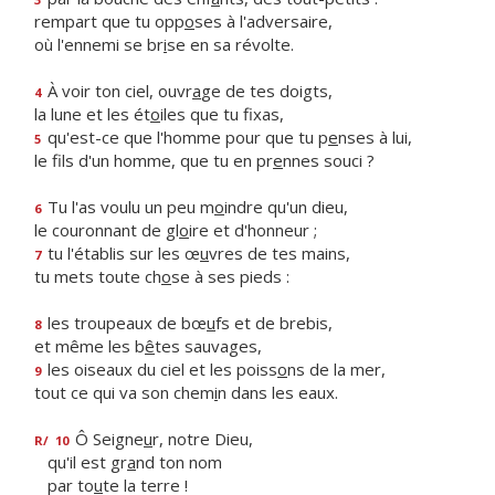
rempart que tu opp
o
ses à l'adversaire,
où l'ennemi se br
i
se en sa révolte.
À voir ton ciel, ouvr
a
ge de tes doigts,
4
la lune et les ét
o
iles que tu fixas,
qu'est-ce que l'homme pour que tu p
e
nses à lui,
5
le fils d'un homme, que tu en pr
e
nnes souci ?
Tu l'as voulu un peu m
o
indre qu'un dieu,
6
le couronnant de gl
o
ire et d'honneur ;
tu l'établis sur les œ
u
vres de tes mains,
7
tu mets toute ch
o
se à ses pieds :
les troupeaux de bœ
u
fs et de brebis,
8
et même les b
ê
tes sauvages,
les oiseaux du ciel et les poiss
o
ns de la mer,
9
tout ce qui va son chem
i
n dans les eaux.
Ô Seigne
u
r, notre Dieu,
R/
10
qu'il est gr
a
nd ton nom
par to
u
te la terre !