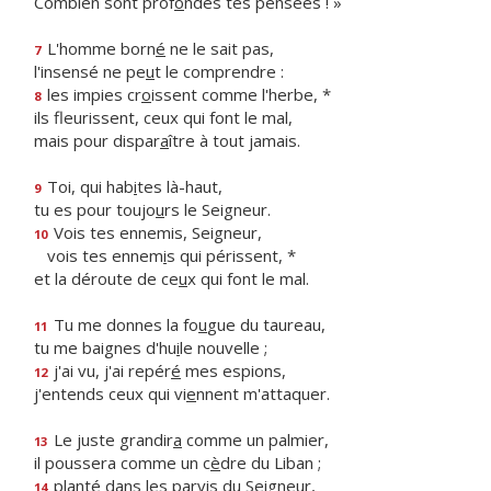
Combien sont prof
o
ndes tes pensées ! »
L'homme born
é
ne le sait pas,
7
l'insensé ne pe
u
t le comprendre :
les impies cr
o
issent comme l'herbe, *
8
ils fleurissent, ceux qui font le mal,
mais pour dispar
a
ître à tout jamais.
Toi, qui hab
i
tes là-haut,
9
tu es pour toujo
u
rs le Seigneur.
Vois tes ennemis, Seigneur,
10
vois tes ennem
i
s qui périssent, *
et la déroute de ce
u
x qui font le mal.
Tu me donnes la fo
u
gue du taureau,
11
tu me baignes d'hu
i
le nouvelle ;
j'ai vu, j'ai repér
é
mes espions,
12
j'entends ceux qui vi
e
nnent m'attaquer.
Le juste grandir
a
comme un palmier,
13
il poussera comme un c
è
dre du Liban ;
planté dans les parv
i
s du Seigneur,
14