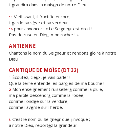
il grandira dans la mais
o
n de notre Dieu.
Vieillissant, il fructif
e encore,
15
il garde sa s
è
ve et sa verdeur
pour annoncer : « Le Seigne
u
r est droit !
16
Pas de ruse en Die
u
, mon rocher ! »
ANTIENNE
Chantons le nom du Seigneur et rendons gloire à notre
Dieu.
CANTIQUE DE MOÏSE (DT 32)
Écoutez, cie
u
x, je vais parler !
1
Que la terre entende les par
o
les de ma bouche !
Mon enseignement ruisseller
a
comme la pluie,
2
ma parole descendr
a
comme la rosée,
comme l'ond
é
e sur la verdure,
comme l'av
e
rse sur l'herbe.
C'est le nom du Seigne
u
r que j'invoque ;
3
à notre Dieu, report
e
z la grandeur.