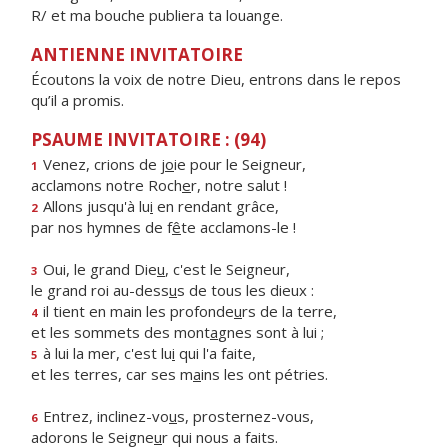
R/ et ma bouche publiera ta louange.
ANTIENNE INVITATOIRE
Écoutons la voix de notre Dieu, entrons dans le repos
qu’il a promis.
PSAUME INVITATOIRE : (94)
Venez, crions de j
o
ie pour le Seigneur,
1
acclamons notre Roch
e
r, notre salut !
Allons jusqu'à lu
i
en rendant grâce,
2
par nos hymnes de f
ê
te acclamons-le !
Oui, le grand Die
u
, c'est le Seigneur,
3
le grand roi au-dess
u
s de tous les dieux :
il tient en main les profonde
u
rs de la terre,
4
et les sommets des mont
a
gnes sont à lui ;
à lui la mer, c'est lu
i
qui l'a faite,
5
et les terres, car ses m
a
ins les ont pétries.
Entrez, inclinez-vo
u
s, prosternez-vous,
6
adorons le Seigne
u
r qui nous a faits.