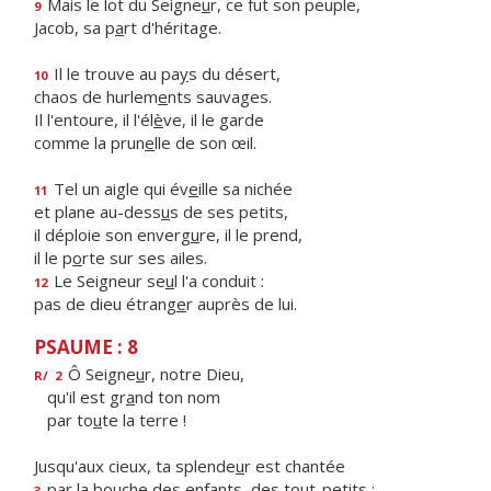
Mais le lot du Seigne
u
r, ce fut son peuple,
9
Jacob, sa p
a
rt d'héritage.
Il le trouve au pa
y
s du désert,
10
chaos de hurlem
e
nts sauvages.
Il l'entoure, il l'él
è
ve, il le garde
comme la prun
e
lle de son œil.
Tel un aigle qui év
e
ille sa nichée
11
et plane au-dess
u
s de ses petits,
il déploie son enverg
u
re, il le prend,
il le p
o
rte sur ses ailes.
Le Seigneur se
u
l l'a conduit :
12
pas de dieu étrang
e
r auprès de lui.
PSAUME : 8
Ô Seigne
u
r, notre Dieu,
R/
2
qu'il est gr
a
nd ton nom
par to
u
te la terre !
Jusqu'aux cieux, ta splende
u
r est chantée
par la bouche des enf
a
nts, des tout-petits :
3