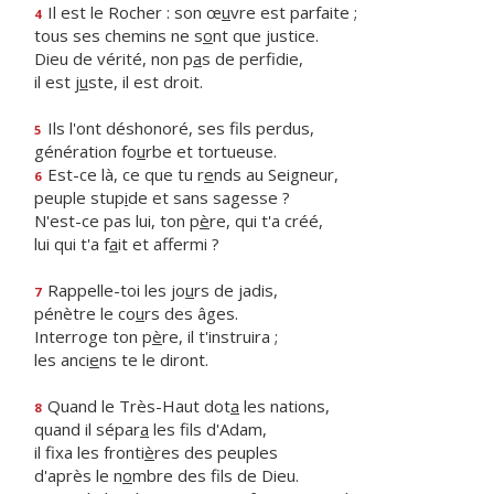
Il est le Rocher : son œ
u
vre est parfaite ;
4
tous ses chemins ne s
o
nt que justice.
Dieu de vérité, non p
a
s de perfidie,
il est j
u
ste, il est droit.
Ils l'ont déshonoré, ses f
ls perdus,
5
génération fo
u
rbe et tortueuse.
Est-ce là, ce que tu r
e
nds au Seigneur,
6
peuple stup
i
de et sans sagesse ?
N'est-ce pas lui, ton p
è
re, qui t'a créé,
lui qui t'a f
a
it et affermi ?
Rappelle-toi les jo
u
rs de jadis,
7
pénètre le co
u
rs des âges.
Interroge ton p
è
re, il t'instruira ;
les anci
e
ns te le diront.
Quand le Très-Haut dot
a
les nations,
8
quand il sépar
a
les fils d'Adam,
il fixa les fronti
è
res des peuples
d'après le n
o
mbre des fils de Dieu.