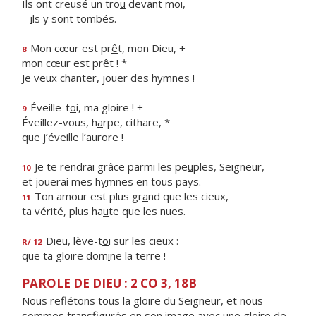
Ils ont creusé un tro
u
devant moi,
i
ls y sont tombés.
Mon cœur est pr
ê
t, mon Dieu, +
8
mon cœ
u
r est prêt ! *
Je veux chant
e
r, jouer des hymnes !
Éveille-t
o
i, ma gloire ! +
9
Éveillez-vous, h
a
rpe, cithare, *
que j’év
e
ille l’aurore !
Je te rendrai grâce parmi les pe
u
ples, Seigneur,
10
et jouerai mes h
y
mnes en tous pays.
Ton amour est plus gr
a
nd que les cieux,
11
ta vérité, plus ha
u
te que les nues.
Dieu, lève-t
o
i sur les cieux :
R/ 12
que ta gloire dom
i
ne la terre !
PAROLE DE DIEU : 2 CO 3, 18B
Nous reflétons tous la gloire du Seigneur, et nous
sommes transfigurés en son image avec une gloire de