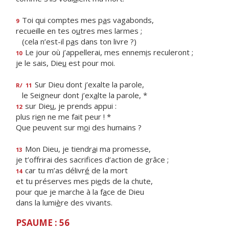
Toi qui comptes mes p
a
s vagabonds,
9
recueille en tes o
u
tres mes larmes ;
(cela n’est-il p
a
s dans ton livre ?)
Le jour où j’appellerai, mes ennem
i
s reculeront ;
10
je le sais, Die
u
est pour moi.
Sur Dieu dont j’exalte la parole,
R/
11
le Seigneur dont j’ex
a
lte la parole, *
sur Die
u
, je prends appui :
12
plus ri
e
n ne me fait peur ! *
Que peuvent sur m
o
i des humains ?
Mon Dieu, je tiendr
a
i ma promesse,
13
je t’offrirai des sacrif
ces d’action de grâce ;
car tu m’as délivr
é
de la mort
14
et tu préserves mes pi
e
ds de la chute,
pour que je marche à la f
a
ce de Dieu
dans la lumi
è
re des vivants.
PSAUME : 56