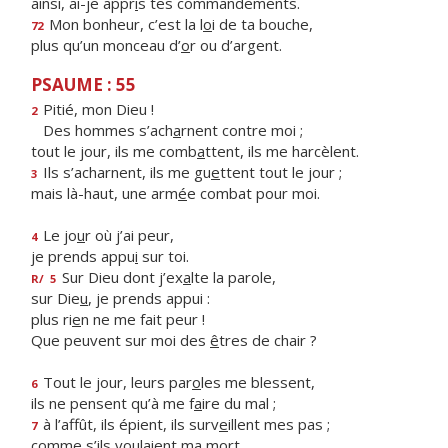
ainsi, ai-je appr
i
s tes commandements.
Mon bonheur, c’est la l
o
i de ta bouche,
72
plus qu’un monceau d’
o
r ou d’argent.
PSAUME : 55
Pitié, mon Dieu !
2
Des hommes s’ach
a
rnent contre moi ;
tout le jour, ils me comb
a
ttent, ils me harcèlent.
Ils s’acharnent, ils me gu
e
ttent tout le jour ;
3
mais là-haut, une arm
é
e combat pour moi.
Le jo
u
r où j’ai peur,
4
je prends appu
i
sur toi.
Sur Dieu dont j’ex
a
lte la parole,
R/
5
sur Die
u
, je prends appui :
plus ri
e
n ne me fait peur !
Que peuvent sur moi des
ê
tres de chair ?
Tout le jour, leurs par
o
les me blessent,
6
ils ne pensent qu’à me f
a
ire du mal ;
à l’affût, ils épient, ils surv
e
illent mes pas ;
7
comme s’ils voul
a
ient ma mort.