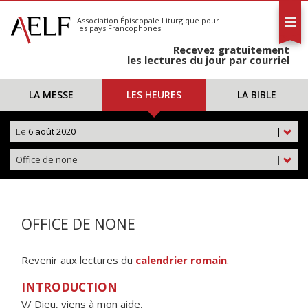
L'AELF
S'abonner
Association Épiscopale Liturgique
pour
les pays Francophones
Calendrier
Recevez gratuitement
Contact
les lectures du jour par courriel
LA MESSE
LES HEURES
LA BIBLE
Le
6 août 2020
|
Office de none
|
OFFICE DE NONE
Revenir aux lectures du
calendrier romain
.
INTRODUCTION
V/ Dieu, viens à mon aide,