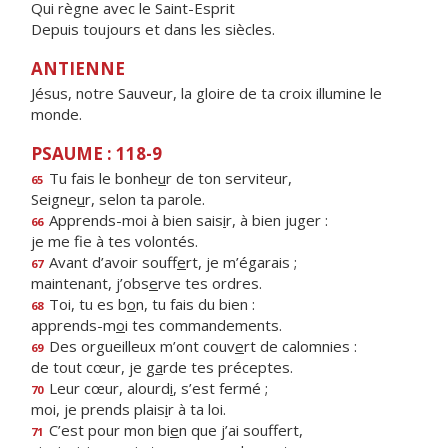
Qui règne avec le Saint-Esprit
Depuis toujours et dans les siècles.
ANTIENNE
Jésus, notre Sauveur, la gloire de ta croix illumine le
monde.
PSAUME : 118-9
Tu fais le bonhe
u
r de ton serviteur,
65
Seigne
u
r, selon ta parole.
Apprends-moi à bien sais
i
r, à bien juger :
66
je me f
e à tes volontés.
Avant d’avoir souff
e
rt, je m’égarais ;
67
maintenant, j’obs
e
rve tes ordres.
Toi, tu es b
o
n, tu fais du bien :
68
apprends-m
o
i tes commandements.
Des orgueilleux m’ont couv
e
rt de calomnies :
69
de tout cœur, je g
a
rde tes préceptes.
Leur cœur, alourd
i
, s’est fermé ;
70
moi, je prends plais
i
r à ta loi.
C’est pour mon bi
e
n que j’ai souffert,
71