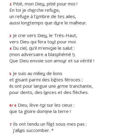
Pitié, mon Die
u
, pitié pour moi !
2
En toi je ch
e
rche refuge,
un refuge à l’
o
mbre de tes ailes,
aussi longtemps que d
u
re le malheur.
Je crie vers Die
u
, le Très-Haut,
3
vers Dieu qui fera to
u
t pour moi.
Du ciel, qu’il m’env
o
ie le salut :
4
(mon adversaire a blasphémé !).
Que Dieu envoie son amo
u
r et sa vérité !
Je suis au milie
u
de lions
5
et gisant parmi des b
ê
tes féroces ;
ils ont pour langue une
a
rme tranchante,
pour dents, des l
a
nces et des flèches.
Dieu, lève-t
o
i sur les cieux :
R/ 6
que ta gloire dom
i
ne la terre !
Ils ont tendu un fil
e
t sous mes pas :
7
j’all
a
is succomber. *