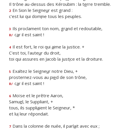
Il trône au-dessus des Kéroubim : la t
e
rre tremble.
En Sion le Seigne
u
r est grand :
2
c'est lui qui dom
i
ne tous les peuples.
Ils proclament ton nom, gr
a
nd et redoutable,
3
c
a
r il est saint !
R/
Il est fort, le roi qui
a
ime la justice. +
4
C'est toi, l'aute
u
r du droit,
toi qui assures en Jacob la just
i
ce et la droiture.
Exaltez le Seigne
u
r notre Dieu, +
5
prosternez-vous au pi
e
d de son trône,
c
a
r il est saint !
R/
Moïse et le prêtre Aaron,
6
Samu
e
l, le Suppliant, +
tous, ils suppli
a
ient le Seigneur, *
et lu
i
leur répondait.
Dans la colonne de nuée, il parl
a
it avec eux ;
7