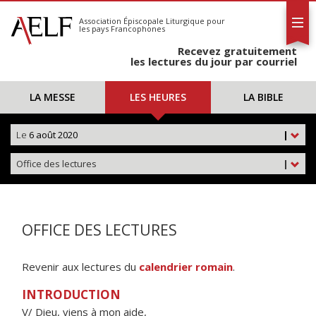
L'AELF
S'abonner
Association Épiscopale Liturgique
pour
les pays Francophones
Calendrier
Recevez gratuitement
Contact
les lectures du jour par courriel
LA MESSE
LES HEURES
LA BIBLE
Le
6 août 2020
|
Office des lectures
|
OFFICE DES LECTURES
Revenir aux lectures du
calendrier romain
.
INTRODUCTION
V/ Dieu, viens à mon aide,