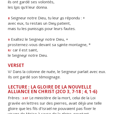
ils ont gardé ses volontés,
les l
o
is qu'il leur donna.
Seigneur notre Dieu, tu leur
a
s répondu : +
8
avec eux, tu restais un Die
u
patient,
mais tu les puniss
a
is pour leurs fautes.
Exaltez le Seigne
u
r notre Dieu, +
9
prosternez-vous devant sa s
a
inte montagne, *
car il est saint,
R/
le Seigne
u
r notre Dieu.
VERSET
V/ Dans la colonne de nuée, le Seigneur parlait avec eux.
Ils ont gardé son témoignage.
LECTURE : LA GLOIRE DE LA NOUVELLE
ALLIANCE EN CHRIST (2CO 3, 7-18 ; 4, 1-6)
Frères :
Le ministère de la mort, celui de la Loi
3.07
gravée en lettres sur des pierres, avait déjà une telle
gloire que les fils d’Israël ne pouvaient pas fixer le
visage de Moïse à cause de la gloire, pourtant