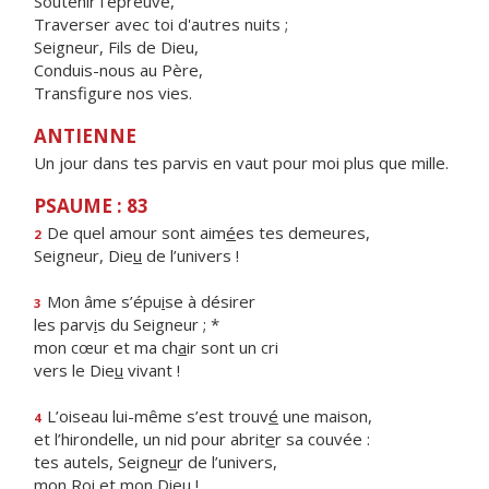
Soutenir l'épreuve,
Traverser avec toi d'autres nuits ;
Seigneur, Fils de Dieu,
Conduis-nous au Père,
Transfigure nos vies.
ANTIENNE
Un jour dans tes parvis en vaut pour moi plus que mille.
PSAUME : 83
De quel amour sont aim
é
es tes demeures,
2
Seigneur, Die
u
de l’univers !
Mon âme s’épu
i
se à désirer
3
les parv
i
s du Seigneur ; *
mon cœur et ma ch
a
ir sont un cri
vers le Die
u
vivant !
L’oiseau lui-même s’est trouv
é
une maison,
4
et l’hirondelle, un nid pour abrit
e
r sa couvée :
tes autels, Seigne
u
r de l’univers,
mon R
o
i et mon Dieu !