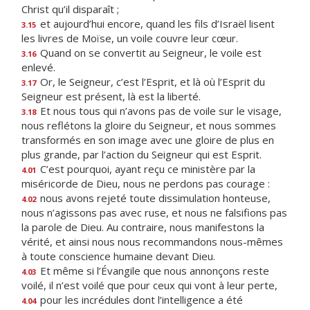
Christ qu’il disparaît ;
et aujourd’hui encore, quand les fils d’Israël lisent
3.15
les livres de Moïse, un voile couvre leur cœur.
Quand on se convertit au Seigneur, le voile est
3.16
enlevé.
Or, le Seigneur, c’est l’Esprit, et là où l’Esprit du
3.17
Seigneur est présent, là est la liberté.
Et nous tous qui n’avons pas de voile sur le visage,
3.18
nous reflétons la gloire du Seigneur, et nous sommes
transformés en son image avec une gloire de plus en
plus grande, par l’action du Seigneur qui est Esprit.
C’est pourquoi, ayant reçu ce ministère par la
4.01
miséricorde de Dieu, nous ne perdons pas courage :
nous avons rejeté toute dissimulation honteuse,
4.02
nous n’agissons pas avec ruse, et nous ne falsifions pas
la parole de Dieu. Au contraire, nous manifestons la
vérité, et ainsi nous nous recommandons nous-mêmes
à toute conscience humaine devant Dieu.
Et même si l’Évangile que nous annonçons reste
4.03
voilé, il n’est voilé que pour ceux qui vont à leur perte,
pour les incrédules dont l’intelligence a été
4.04