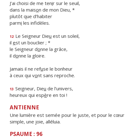
J’ai choisi de me ten
i
r sur le seuil,
dans la mais
o
n de mon Dieu, *
plutôt que d’habiter
parm
i
les infidèles.
Le Seigneur Die
u
est un soleil,
12
il
e
st un bouclier ; *
le Seigneur d
o
nne la grâce,
il d
o
nne la gloire.
Jamais il ne ref
u
se le bonheur
à ceux qui v
o
nt sans reproche.
Seigneur, Die
u
de l’univers,
13
heureux qui esp
è
re en toi !
ANTIENNE
Une lumière est semée pour le juste, et pour le cœur
simple, une joie, alléluia.
PSAUME : 96