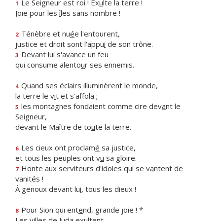
Le Seigneur est roi ! Ex
u
lte la terre !
1
Joie pour les
î
les sans nombre !
Ténèbre et nu
é
e l'entourent,
2
justice et droit sont l'appu
i
de son trône.
Devant lui s'av
a
nce un feu
3
qui consume alento
u
r ses ennemis.
Quand ses éclairs illumin
è
rent le monde,
4
la terre le v
i
t et s'affola ;
les montagnes fondaient comme cire dev
a
nt le
5
Seigneur,
devant le Maître de to
u
te la terre.
Les cieux ont proclam
é
sa justice,
6
et tous les peuples ont v
u
sa gloire.
Honte aux serviteurs d'idoles qui se v
a
ntent de
7
vanités !
À genoux devant lu
i
, tous les dieux !
Pour Sion qui ent
e
nd, grande joie ! *
8
Les villes de Jud
a
exultent