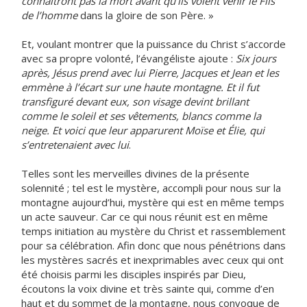
connaîtront pas la mort avant qu’ils voient venir le Fils
de l’homme
dans la gloire de son Père. »
Et, voulant montrer que la puissance du Christ s’accorde
avec sa propre volonté, l’évangéliste ajoute :
Six jours
après, Jésus prend avec lui Pierre, Jacques et Jean et les
emmène à l’écart sur une haute montagne. Et il fut
transfiguré devant eux, son visage devint brillant
comme le soleil et ses vêtements, blancs comme la
neige. Et voici que leur apparurent Moïse et Élie, qui
s’entretenaient avec lui
.
Telles sont les merveilles divines de la présente
solennité ; tel est le mystère, accompli pour nous sur la
montagne aujourd’hui, mystère qui est en même temps
un acte sauveur. Car ce qui nous réunit est en même
temps initiation au mystère du Christ et rassemblement
pour sa célébration. Afin donc que nous pénétrions dans
les mystères sacrés et inexprimables avec ceux qui ont
été choisis parmi les disciples inspirés par Dieu,
écoutons la voix divine et très sainte qui, comme d’en
haut et du sommet de la montagne, nous convoque de