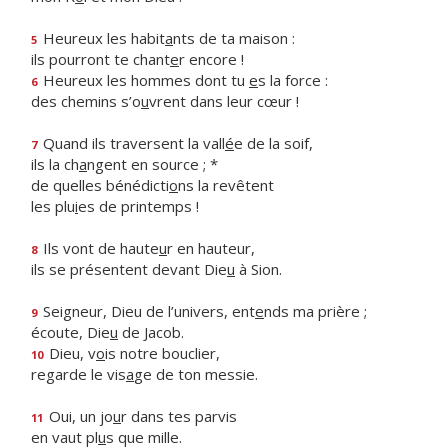
Heureux les habit
a
nts de ta maison :
5
ils pourront te chant
e
r encore !
Heureux les hommes dont tu
e
s la force :
6
des chemins s’o
u
vrent dans leur cœur !
Quand ils traversent la vall
é
e de la soif,
7
ils la ch
a
ngent en source ; *
de quelles bénédicti
o
ns la revêtent
les plu
i
es de printemps !
Ils vont de haute
u
r en hauteur,
8
ils se présentent devant Die
u
à Sion.
Seigneur, Dieu de l’univers, ent
e
nds ma prière ;
9
écoute, Die
u
de Jacob.
Dieu, v
o
is notre bouclier,
10
regarde le vis
a
ge de ton messie.
Oui, un jo
u
r dans tes parvis
11
en vaut pl
u
s que mille.