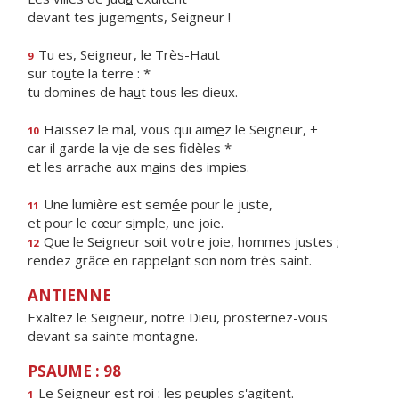
devant tes jugem
e
nts, Seigneur !
Tu es, Seigne
u
r, le Très-Haut
9
sur to
u
te la terre : *
tu domines de ha
u
t tous les dieux.
Haïssez le mal, vous qui aim
e
z le Seigneur, +
10
car il garde la v
i
e de ses fidèles *
et les arrache aux m
a
ins des impies.
Une lumière est sem
é
e pour le juste,
11
et pour le cœur s
i
mple, une joie.
Que le Seigneur soit votre j
o
ie, hommes justes ;
12
rendez grâce en rappel
a
nt son nom très saint.
ANTIENNE
Exaltez le Seigneur, notre Dieu, prosternez-vous
devant sa sainte montagne.
PSAUME : 98
Le Seigneur est roi : les pe
u
ples s'agitent.
1