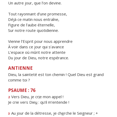
Un autre jour, que l’on devine.
Tout rayonnant d’une promesse,
Déjà ce matin nous entraîne,
Figure de l’aube éternelle,
Sur notre route quotidienne.
Vienne l’Esprit pour nous apprendre
À voir dans ce jour qui s’avance
L’espace où mûrit notre attente
Du jour de Dieu, notre espérance.
ANTIENNE
Dieu, la sainteté est ton chemin ! Quel Dieu est grand
comme toi ?
PSAUME : 76
Vers Dieu, je cr
i
e mon appel !
2
Je crie vers Die
u
: qu’il m’entende !
Au jour de la détresse, je ch
e
rche le Seigneur ; +
3