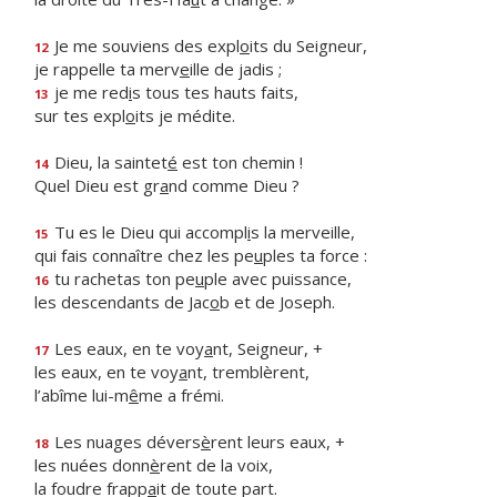
Je me souviens des expl
o
its du Seigneur,
12
je rappelle ta merv
e
ille de jadis ;
je me red
i
s tous tes hauts faits,
13
sur tes expl
o
its je médite.
Dieu, la saintet
é
est ton chemin !
14
Quel Dieu est gr
a
nd comme Dieu ?
Tu es le Dieu qui accompl
i
s la merveille,
15
qui fais connaître chez les pe
u
ples ta force :
tu rachetas ton pe
u
ple avec puissance,
16
les descendants de Jac
o
b et de Joseph.
Les eaux, en te voy
a
nt, Seigneur, +
17
les eaux, en te voy
a
nt, tremblèrent,
l’abîme lui-m
ê
me a frémi.
Les nuages dévers
è
rent leurs eaux, +
18
les nuées donn
è
rent de la voix,
la foudre frapp
a
it de toute part.