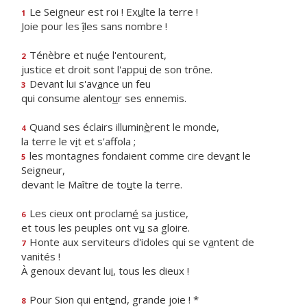
Le Seigneur est roi ! Ex
u
lte la terre !
1
Joie pour les
î
les sans nombre !
Ténèbre et nu
é
e l'entourent,
2
justice et droit sont l'appu
i
de son trône.
Devant lui s'av
a
nce un feu
3
qui consume alento
u
r ses ennemis.
Quand ses éclairs illumin
è
rent le monde,
4
la terre le v
i
t et s'affola ;
les montagnes fondaient comme cire dev
a
nt le
5
Seigneur,
devant le Maître de to
u
te la terre.
Les cieux ont proclam
é
sa justice,
6
et tous les peuples ont v
u
sa gloire.
Honte aux serviteurs d'idoles qui se v
a
ntent de
7
vanités !
À genoux devant lu
i
, tous les dieux !
Pour Sion qui ent
e
nd, grande joie ! *
8