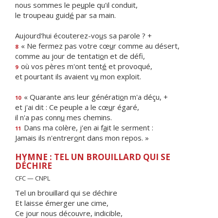
nous sommes le pe
u
ple qu'il conduit,
le troupeau guid
é
par sa main.
Aujourd'hui écouterez-vo
u
s sa parole ? +
« Ne fermez pas votre cœ
u
r comme au désert,
8
comme au jour de tentati
o
n et de défi,
où vos pères m'ont tent
é
et provoqué,
9
et pourtant ils avaient v
u
mon exploit.
« Quarante ans leur générati
o
n m'a déçu, +
10
et j'ai dit : Ce peuple a le cœ
u
r égaré,
il n'a pas conn
u
mes chemins.
Dans ma colère, j'en ai f
a
it le serment :
11
Jamais ils n'entrer
o
nt dans mon repos. »
HYMNE : TEL UN BROUILLARD QUI SE
DÉCHIRE
CFC — CNPL
Tel un brouillard qui se déchire
Et laisse émerger une cime,
Ce jour nous découvre, indicible,