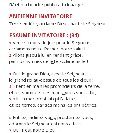
R/ et ma bouche publiera ta louange.
ANTIENNE INVITATOIRE
Terre entière, acclame Dieu, chante le Seigneur.
PSAUME INVITATOIRE : (94)
Venez, crions de j
o
ie pour le Seigneur,
1
acclamons notre Roch
e
r, notre salut !
Allons jusqu'à lu
i
en rendant grâce,
2
par nos hymnes de f
ê
te acclamons-le !
Oui, le grand Die
u
, c'est le Seigneur,
3
le grand roi au-dess
u
s de tous les dieux :
il tient en main les profonde
u
rs de la terre,
4
et les sommets des mont
a
gnes sont à lui ;
à lui la mer, c'est lu
i
qui l'a faite,
5
et les terres, car ses m
a
ins les ont pétries.
Entrez, inclinez-vo
u
s, prosternez-vous,
6
adorons le Seigne
u
r qui nous a faits.
Oui, il
e
st notre Dieu ; +
7