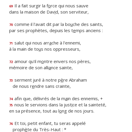
Il a fait surgir la f
o
rce qui nous sauve
69
dans la maison de Dav
i
d, son serviteur,
comme il l'avait dit par la bo
u
che des saints,
70
par ses prophètes, depuis les t
e
mps anciens :
salut qui nous arr
a
che à l'ennemi,
71
à la main de to
u
s nos oppresseurs,
amour qu'il m
o
ntre envers nos pères,
72
mémoire de son alli
a
nce sainte,
serment juré à notre p
è
re Abraham
73
de nous r
e
ndre sans crainte,
afin que, délivrés de la m
a
in des ennemis, +
74
nous le servions dans la just
i
ce et la sainteté,
75
en sa présence, tout au l
o
ng de nos jours.
Et toi, petit enfant, tu seras appelé
76
proph
è
te du Très-Haut : *