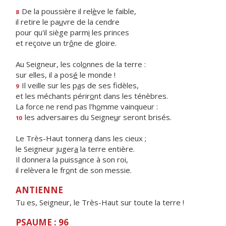
De la poussière il rel
è
ve le faible,
8
il retire le pa
u
vre de la cendre
pour qu'il siège parm
i
les princes
et reçoive un tr
ô
ne de gloire.
Au Seigneur, les col
o
nnes de la terre :
sur elles, il a pos
é
le monde !
Il veille sur les p
a
s de ses fidèles,
9
et les méchants périr
o
nt dans les ténèbres.
La force ne rend pas l'h
o
mme vainqueur :
les adversaires du Seigne
u
r seront brisés.
10
Le Très-Haut tonner
a
dans les cieux ;
le Seigneur juger
a
la terre entière.
Il donnera la puiss
a
nce à son roi,
il relèvera le fr
o
nt de son messie.
ANTIENNE
Tu es, Seigneur, le Très-Haut sur toute la terre !
PSAUME : 96