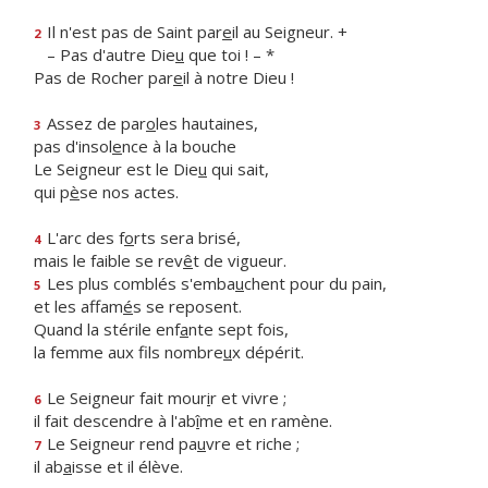
Il n'est pas de Saint par
e
il au Seigneur. +
2
– Pas d'autre Die
u
que toi ! – *
Pas de Rocher par
e
il à notre Dieu !
Assez de par
o
les hautaines,
3
pas d'insol
e
nce à la bouche
Le Seigneur est le Die
u
qui sait,
qui p
è
se nos actes.
L'arc des f
o
rts sera brisé,
4
mais le faible se rev
ê
t de vigueur.
Les plus comblés s'emba
u
chent pour du pain,
5
et les affam
é
s se reposent.
Quand la stérile enf
a
nte sept fois,
la femme aux fils nombre
u
x dépérit.
Le Seigneur fait mour
i
r et vivre ;
6
il fait descendre à l'ab
î
me et en ramène.
Le Seigneur rend pa
u
vre et riche ;
7
il ab
a
isse et il élève.