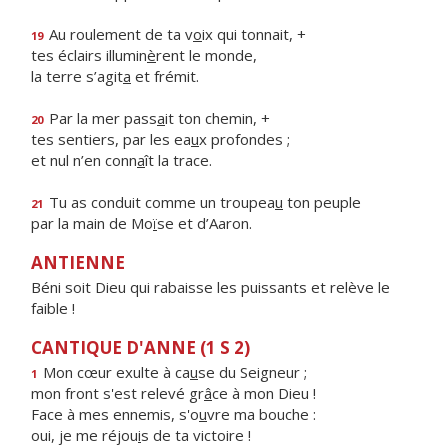
Au roulement de ta v
o
ix qui tonnait, +
19
tes éclairs illumin
è
rent le monde,
la terre s’agit
a
et frémit.
Par la mer pass
a
it ton chemin, +
20
tes sentiers, par les ea
u
x profondes ;
et nul n’en conn
a
ît la trace.
Tu as conduit comme un troupea
u
ton peuple
21
par la main de Mo
ï
se et d’Aaron.
ANTIENNE
Béni soit Dieu qui rabaisse les puissants et relève le
faible !
CANTIQUE D'ANNE (1 S 2)
Mon cœur exulte à ca
u
se du Seigneur ;
1
mon front s'est relevé gr
â
ce à mon Dieu !
Face à mes ennemis, s'o
u
vre ma bouche :
oui, je me réjou
i
s de ta victoire !