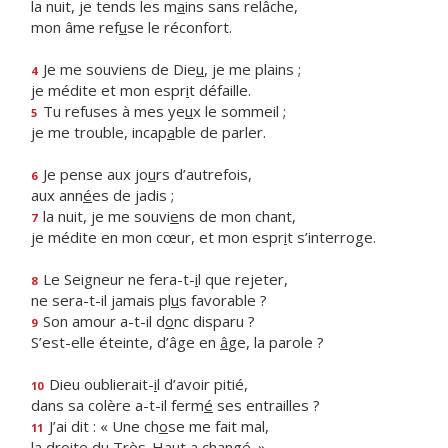
la nuit, je tends les m
a
ins sans relâche,
mon âme ref
u
se le réconfort.
Je me souviens de Die
u
, je me plains ;
4
je médite et mon espr
i
t défaille.
Tu refuses à mes ye
u
x le sommeil ;
5
je me trouble, incap
a
ble de parler.
Je pense aux jo
u
rs d’autrefois,
6
aux ann
é
es de jadis ;
la nuit, je me souvi
e
ns de mon chant,
7
je médite en mon cœur, et mon espr
i
t s’interroge.
Le Seigneur ne fera-t-
i
l que rejeter,
8
ne sera-t-il jamais pl
u
s favorable ?
Son amour a-t-il d
o
nc disparu ?
9
S’est-elle éteinte, d’âge en
â
ge, la parole ?
Dieu oublierait-
i
l d’avoir pitié,
10
dans sa colère a-t-il ferm
é
ses entrailles ?
J’ai dit : « Une ch
o
se me fait mal,
11
la droite du Très-Ha
u
t a changé. »