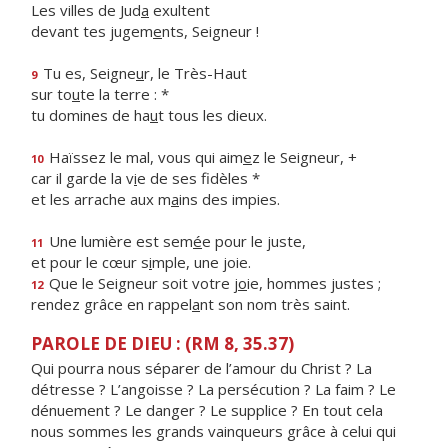
Les villes de Jud
a
exultent
devant tes jugem
e
nts, Seigneur !
Tu es, Seigne
u
r, le Très-Haut
9
sur to
u
te la terre : *
tu domines de ha
u
t tous les dieux.
Haïssez le mal, vous qui aim
e
z le Seigneur, +
10
car il garde la v
i
e de ses fidèles *
et les arrache aux m
a
ins des impies.
Une lumière est sem
é
e pour le juste,
11
et pour le cœur s
i
mple, une joie.
Que le Seigneur soit votre j
o
ie, hommes justes ;
12
rendez grâce en rappel
a
nt son nom très saint.
PAROLE DE DIEU : (RM 8, 35.37)
Qui pourra nous séparer de l’amour du Christ ? La
détresse ? L’angoisse ? La persécution ? La faim ? Le
dénuement ? Le danger ? Le supplice ? En tout cela
nous sommes les grands vainqueurs grâce à celui qui