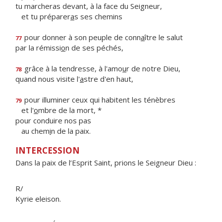
tu marcheras devant, à la face du Seigneur,
et tu préparer
a
s ses chemins
pour donner à son peuple de conn
a
ître le salut
77
par la rémissi
o
n de ses péchés,
grâce à la tendresse, à l'amo
u
r de notre Dieu,
78
quand nous visite l'
a
stre d'en haut,
pour illuminer ceux qui habitent les ténèbres
79
et l'
o
mbre de la mort, *
pour conduire nos pas
au chem
i
n de la paix.
INTERCESSION
Dans la paix de l’Esprit Saint, prions le Seigneur Dieu :
R/
Kyrie eleison.