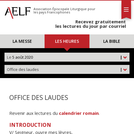
L'AELF
S'abonner
Association Épiscopale Liturgique
pour
les pays Francophones
Calendrier
Recevez gratuitement
Contact
les lectures du jour par courriel
LA MESSE
LES HEURES
LA BIBLE
Le
5 août 2020
|
Office des laudes
|
OFFICE DES LAUDES
Revenir aux lectures du
calendrier romain
.
INTRODUCTION
V/ Seigneur, ouvre mes lèvres,