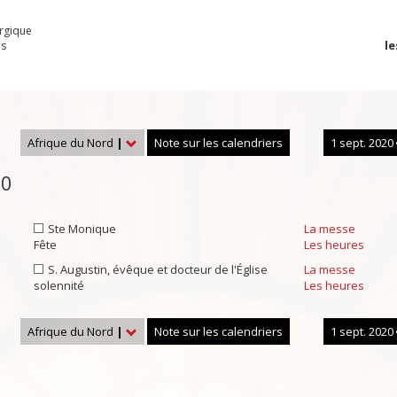
urgique
le
es
Afrique du Nord
|
Note sur les calendriers
1 sept. 2020
20
Ste Monique
La messe
Fête
Les heures
S. Augustin, évêque et docteur de l'Église
La messe
solennité
Les heures
Afrique du Nord
|
Note sur les calendriers
1 sept. 2020