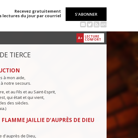
Recevez gratuitement
S'ABONNER
s lectures du jour par courriel
API
LECTURE
A+
CONFORT
 DE TIERCE
UCTION
ns à mon aide,
 à notre secours.
e, et au Fils et au Saint-Esprit,
st, qui était et qui vient,
cles des siècles.
ia.)
 FLAMME JAILLIE D'AUPRÈS DE DIEU
ie d'auprès de Dieu,