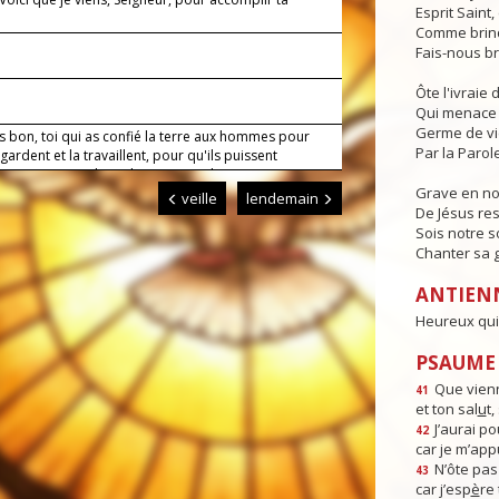
Esprit Saint
.
Comme brind
Fais-nous br
Ôte l'ivraie
Qui menace 
Germe de v
s bon, toi qui as confié la terre aux hommes pour
Par la Parole
a gardent et la travaillent, pour qu'ils puissent
ser en s'entraidant, donne-nous de mener nos
Grave en n
avec un esprit filial envers toi et un esprit fraternel
veille
lendemain
ous. Par Jésus, le Christ, notre Seigneur. Amen.
De Jésus res
Sois notre s
Chanter sa g
ANTIEN
Heureux qui 
PSAUME :
Que vienn
41
et ton sal
u
t
J’aurai po
42
car je m’app
N’ôte pas
43
car j’esp
è
re 