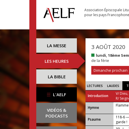
Association Épiscopale Lit
pour les pays Francophon
LA MESSE
3 AOÛT 2020
lundi, 18ème Se
de la férie
LES HEURES
Dimanche prochain
LA BIBLE
LECTURES
LAUDES
T
V/ Dieu,
L'AELF
Introduction
R/ Seign
Flamme 
...
Hymne
VIDÉOS &
PODCASTS
118-6 —
Psaume
garde !
39 - I —