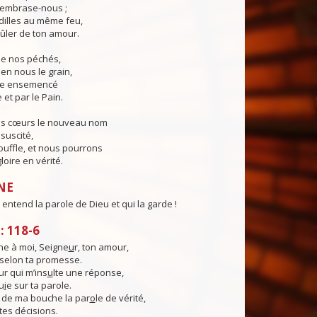
, embrase-nous ;
illes au même feu,
ûler de ton amour.
 de nos péchés,
en nous le grain,
ie ensemencé
 et par le Pain.
os cœurs le nouveau nom
suscité,
ouffle, et nous pourrons
loire en vérité.
NE
entend la parole de Dieu et qui la garde !
 118-6
e à moi, Seigne
u
r, ton amour,
, selon ta promesse.
ur qui m’ins
u
lte une réponse,
u
i
e sur ta parole.
 de ma bouche la par
o
le de vérité,
tes décisions.