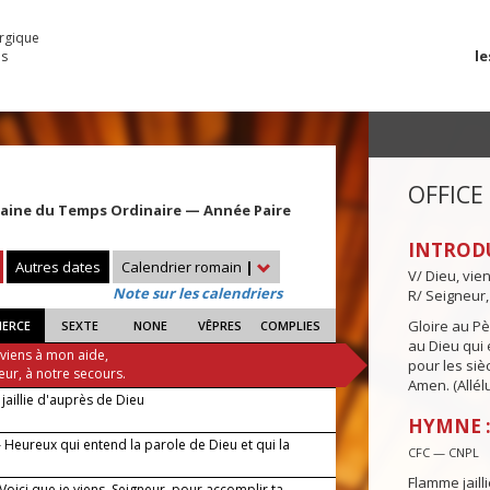
urgique
le
es
OFFICE
maine du Temps Ordinaire — Année Paire
INTROD
Autres dates
Calendrier romain
|
V/ Dieu, vie
Note sur les calendriers
R/ Seigneur,
Gloire au Pèr
IERCE
SEXTE
NONE
VÊPRES
COMPLIES
au Dieu qui e
 viens à mon aide,
pour les siè
eur, à notre secours.
Amen. (Allélu
jaillie d'auprès de Dieu
HYMNE :
 Heureux qui entend la parole de Dieu et qui la
CFC — CNPL
Flamme jaill
 Voici que je viens, Seigneur, pour accomplir ta