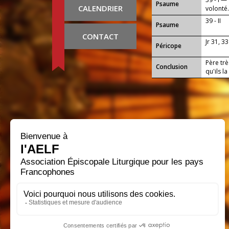
Psaume
CALENDRIER
volonté
39 - II
Psaume
CONTACT
Jr 31, 33
Péricope
Père trè
Conclusion
qu'ils l
progres
travaux 
envers t