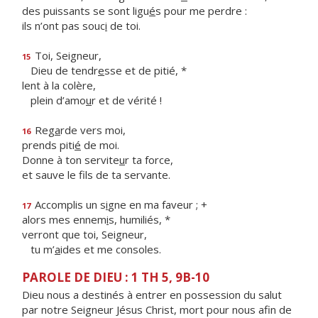
des puissants se sont ligu
é
s pour me perdre :
ils n’ont pas souc
i
de toi.
Toi, Seigneur,
15
Dieu de tendr
e
sse et de pitié, *
lent à la colère,
plein d’amo
u
r et de vérité !
Reg
a
rde vers moi,
16
prends piti
é
de moi.
Donne à ton servite
u
r ta force,
et sauve le f
ls de ta servante.
Accomplis un s
i
gne en ma faveur ; +
17
alors mes ennem
i
s, humiliés, *
verront que toi, Seigneur,
tu m’
a
ides et me consoles.
PAROLE DE DIEU : 1 TH 5, 9B-10
Dieu nous a destinés à entrer en possession du salut
par notre Seigneur Jésus Christ, mort pour nous afin de