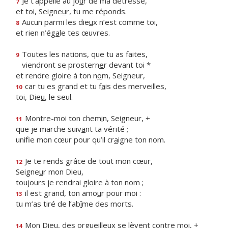
Je t’appelle au jo
u
r de ma détresse,
7
et toi, Seigne
u
r, tu me réponds.
Aucun parmi les die
u
x n’est comme toi,
8
et rien n’ég
a
le tes œuvres.
Toutes les nations, que tu as faites,
9
viendront se prostern
e
r devant toi *
et rendre gloire à ton n
o
m, Seigneur,
car tu es grand et tu f
a
is des merveilles,
10
toi, Die
u
, le seul.
Montre-moi ton chem
i
n, Seigneur, +
11
que je marche suiv
a
nt ta vérité ;
unifie mon cœur pour qu’il cr
a
igne ton nom.
Je te rends grâce de tout mon cœur,
12
Seigne
u
r mon Dieu,
toujours je rendrai gl
o
ire à ton nom ;
il est grand, ton amo
u
r pour moi :
13
tu m’as tiré de l’ab
î
me des morts.
Mon Dieu, des orgueilleux se l
è
vent contre moi, +
14