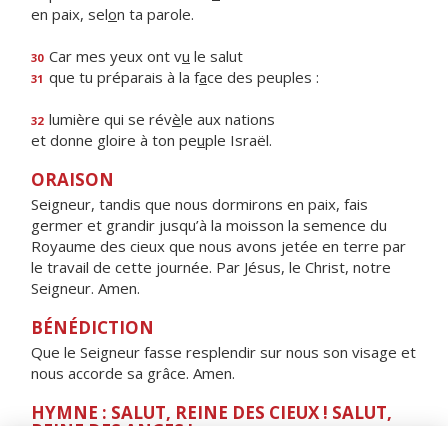
en paix, sel
o
n ta parole.
Car mes yeux ont v
u
le salut
30
que tu préparais à la f
a
ce des peuples :
31
lumière qui se rév
è
le aux nations
32
et donne gloire à ton pe
u
ple Israël.
ORAISON
Seigneur, tandis que nous dormirons en paix, fais
germer et grandir jusqu’à la moisson la semence du
Royaume des cieux que nous avons jetée en terre par
le travail de cette journée. Par Jésus, le Christ, notre
Seigneur. Amen.
BÉNÉDICTION
Que le Seigneur fasse resplendir sur nous son visage et
nous accorde sa grâce. Amen.
HYMNE : SALUT, REINE DES CIEUX ! SALUT,
REINE DES ANGES !