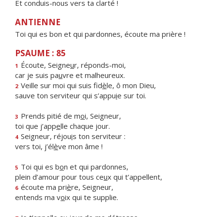
Et conduis-nous vers ta clarté !
ANTIENNE
Toi qui es bon et qui pardonnes, écoute ma prière !
PSAUME : 85
Écoute, Seigne
u
r, réponds-moi,
1
car je suis pa
u
vre et malheureux.
Veille sur moi qui suis fid
è
le, ô mon Dieu,
2
sauve ton serviteur qui s’appu
i
e sur toi.
Prends pitié de m
o
i, Seigneur,
3
toi que j’app
e
lle chaque jour.
Seigneur, réjou
i
s ton serviteur :
4
vers toi, j’él
è
ve mon âme !
Toi qui es b
o
n et qui pardonnes,
5
plein d’amour pour tous ce
u
x qui t’appellent,
écoute ma pri
è
re, Seigneur,
6
entends ma v
o
ix qui te supplie.