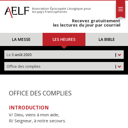
L'AELF
S'abonner
Association Épiscopale Liturgique
pour
les pays Francophones
Calendrier
Recevez gratuitement
Contact
les lectures du jour par courriel
LA MESSE
LES HEURES
LA BIBLE
Le
3 août 2020
|
Office des complies
|
OFFICE DES COMPLIES
INTRODUCTION
V/ Dieu, viens à mon aide,
R/ Seigneur, à notre secours.