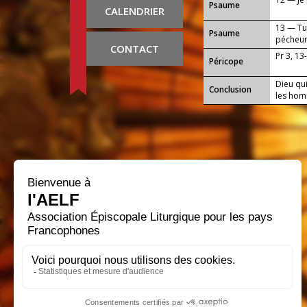
Psaume
CALENDRIER
13 — Tu
Psaume
pécheur
CONTACT
Pr 3, 13
Péricope
Dieu qui
Conclusion
les hom
au servi
notre S