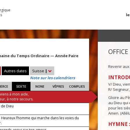
urgique
le
es
OFFICE
maine du Temps Ordinaire — Année Paire
Revenir aux
Autres dates
Suisse
|
INTROD
Note sur les calendriers
V/ Dieu, vie
IERCE
SEXTE
NONE
VÊPRES
COMPLIES
R/ Seigneur,
 viens à mon aide,
Gloire au Pèr
eur, à notre secours.
au Dieu qui e
e de Dieu
pour les siè
Amen. (Allélu
 Heureux l’homme qui marche dans les voies du
r.
HYMNE :
 prends appui sur ton amour.