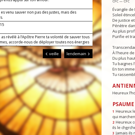
CFC — CFC
Évangile de 
 es venu sauver non pas des justes, mais des
Soleil étince
s.
De justice e
-15
Pénètre dans
Au plus pro
Purifie et t
 as révélé à l’Apôtre Pierre ta volonté de sauver tous
mes, accorde-nous de déployer toutes nos énergies
ce de ce dessein de ton amour. Par Jésus, le Christ,
Transcendan
eigneur. Amen.
À l'heure de 
veille
lendemain
Du plus haut
Tu baignes l
En ton imme
Tu rassembl
ANTIEN
Heureux l’h
PSAUME :
Heureux l
1
qui marchent
Heureux ce
2
ils le ch
e
rch
Jamais ils
3