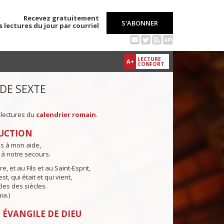
Recevez gratuitement
S'ABONNER
s lectures du jour par courriel
API
LECTURE
A+
CONFORT
 DE SEXTE
 lectures du
calendrier romain
.
UCTION
ns à mon aide,
 à notre secours.
e, et au Fils et au Saint-Esprit,
st, qui était et qui vient,
cles des siècles.
ia.)
 ÉVANGILE DE DIEU