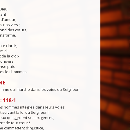
Dieu,
lant
t d'amour,
 nos vies ;
fond des cœurs,
ransforme.
te clarté,
midi.
 de la croix
'univers ;
nse paix
es les hommes.
NE
omme qui marche dans les voies du Seigneur.
 118-1
es hommes int
è
gres dans leurs voies
 suivant la l
o
i du Seigneur !
ux qui g
a
rdent ses exigences,
ent de tout cœur !
 ne comm
e
ttent d’injustice,