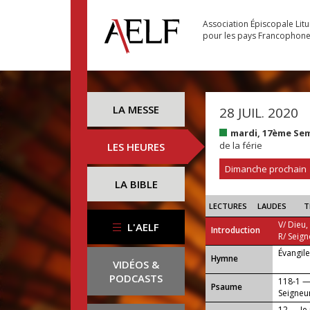
Association Épiscopale Lit
pour les pays Francophon
LA MESSE
28 JUIL. 2020
mardi, 17ème Se
de la férie
LES HEURES
Dimanche prochain
LA BIBLE
LECTURES
LAUDES
T
V/ Dieu,
L'AELF
Introduction
R/ Seign
Évangil
...
Hymne
VIDÉOS &
PODCASTS
118-1 —
Psaume
Seigneu
12 — Je