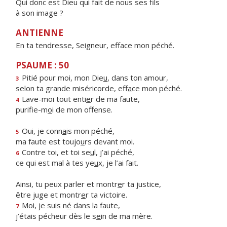
Qui donc est Dieu qui fait de nous ses fils
à son image ?
ANTIENNE
En ta tendresse, Seigneur, efface mon péché.
PSAUME : 50
Pitié pour moi, mon Die
u
, dans ton amour,
3
selon ta grande miséricorde, eff
a
ce mon péché.
Lave-moi tout enti
e
r de ma faute,
4
purifie-m
o
i de mon offense.
Oui, je conn
a
is mon péché,
5
ma faute est toujo
u
rs devant moi.
Contre toi, et toi se
u
l, j’ai péché,
6
ce qui est mal à tes ye
u
x, je l’ai fait.
Ainsi, tu peux parler et montr
e
r ta justice,
être juge et montr
e
r ta victoire.
Moi, je suis n
é
dans la faute,
7
j’étais pécheur dès le s
e
in de ma mère.