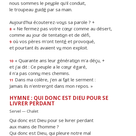
nous sommes le pe
u
ple qu'il conduit,
le troupeau guid
é
par sa main.
Aujourd'hui écouterez-vo
u
s sa parole ? +
« Ne fermez pas votre cœ
u
r comme au désert,
8
comme au jour de tentati
o
n et de défi,
où vos pères m'ont tent
é
et provoqué,
9
et pourtant ils avaient v
u
mon exploit.
« Quarante ans leur générati
o
n m'a déçu, +
10
et j'ai dit : Ce peuple a le cœ
u
r égaré,
il n'a pas conn
u
mes chemins.
Dans ma colère, j'en ai f
a
it le serment :
11
Jamais ils n'entrer
o
nt dans mon repos. »
HYMNE : QUI DONC EST DIEU POUR SE
LIVRER PERDANT
Servel — Chalet
Qui donc est Dieu pour se livrer perdant
aux mains de l’homme ?
Qui donc est Dieu, qui pleure notre mal