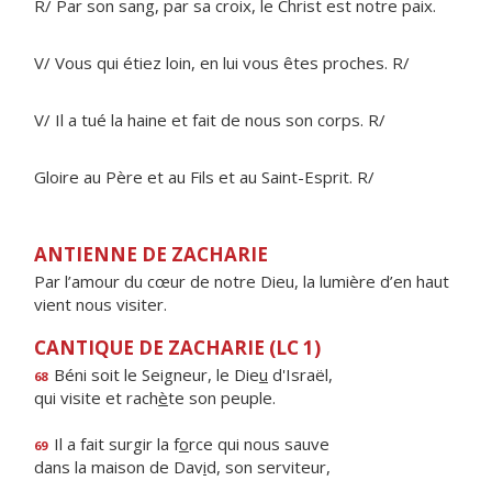
R/ Par son sang, par sa croix, le Christ est notre paix.
V/ Vous qui étiez loin, en lui vous êtes proches. R/
V/ Il a tué la haine et fait de nous son corps. R/
Gloire au Père et au Fils et au Saint-Esprit. R/
ANTIENNE DE ZACHARIE
Par l’amour du cœur de notre Dieu, la lumière d’en haut
vient nous visiter.
CANTIQUE DE ZACHARIE (LC 1)
Béni soit le Seigneur, le Die
u
d'Israël,
68
qui visite et rach
è
te son peuple.
Il a fait surgir la f
o
rce qui nous sauve
69
dans la maison de Dav
i
d, son serviteur,