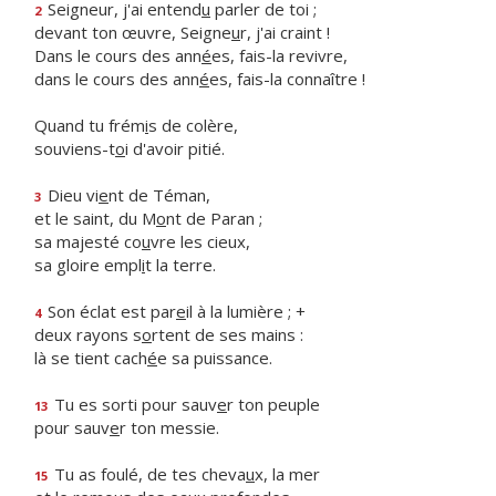
Seigneur, j'ai entend
u
parler de toi ;
2
devant ton œuvre, Seigne
u
r, j'ai craint !
Dans le cours des ann
é
es, fais-la revivre,
dans le cours des ann
é
es, fais-la connaître !
Quand tu frém
i
s de colère,
souviens-t
o
i d'avoir pitié.
Dieu vi
e
nt de Téman,
3
et le saint, du M
o
nt de Paran ;
sa majesté co
u
vre les cieux,
sa gloire empl
i
t la terre.
Son éclat est par
e
il à la lumière ; +
4
deux rayons s
o
rtent de ses mains :
là se tient cach
é
e sa puissance.
Tu es sorti pour sauv
e
r ton peuple
13
pour sauv
e
r ton messie.
Tu as foulé, de tes cheva
u
x, la mer
15