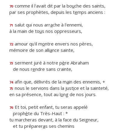
comme il l'avait dit par la bo
u
che des saints,
70
par ses prophètes, depuis les t
e
mps anciens :
salut qui nous arr
a
che à l'ennemi,
71
à la main de to
u
s nos oppresseurs,
amour qu'il m
o
ntre envers nos pères,
72
mémoire de son alli
a
nce sainte,
serment juré à notre p
è
re Abraham
73
de nous r
e
ndre sans crainte,
afin que, délivrés de la m
a
in des ennemis, +
74
nous le servions dans la just
i
ce et la sainteté,
75
en sa présence, tout au l
o
ng de nos jours.
Et toi, petit enfant, tu seras appelé
76
proph
è
te du Très-Haut : *
tu marcheras devant, à la face du Seigneur,
et tu préparer
a
s ses chemins