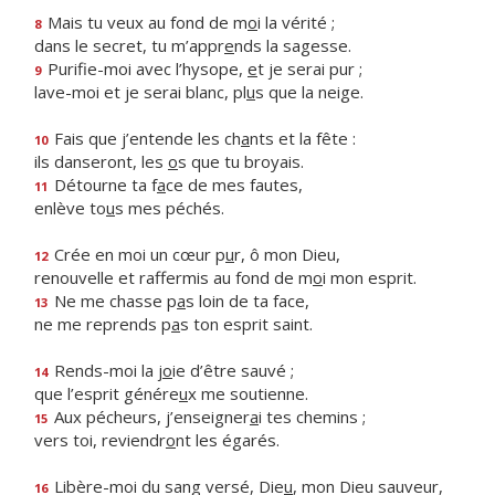
Mais tu veux au fond de m
o
i la vérité ;
8
dans le secret, tu m’appr
e
nds la sagesse.
Purifie-moi avec l’hysope,
e
t je serai pur ;
9
lave-moi et je serai blanc, pl
u
s que la neige.
Fais que j’entende les ch
a
nts et la fête :
10
ils danseront, les
o
s que tu broyais.
Détourne ta f
a
ce de mes fautes,
11
enlève to
u
s mes péchés.
Crée en moi un cœur p
u
r, ô mon Dieu,
12
renouvelle et raffermis au fond de m
o
i mon esprit.
Ne me chasse p
a
s loin de ta face,
13
ne me reprends p
a
s ton esprit saint.
Rends-moi la j
o
ie d’être sauvé ;
14
que l’esprit génére
u
x me soutienne.
Aux pécheurs, j’enseigner
a
i tes chemins ;
15
vers toi, reviendr
o
nt les égarés.
Libère-moi du sang versé, Die
u
, mon Dieu sauveur,
16