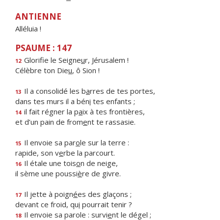
ANTIENNE
Alléluia !
PSAUME : 147
Glorifie le Seigne
u
r, Jérusalem !
12
Célèbre ton Die
u
, ô Sion !
Il a consolidé les b
a
rres de tes portes,
13
dans tes murs il a bén
i
tes enfants ;
il fait régner la p
a
ix à tes frontières,
14
et d’un pain de from
e
nt te rassasie.
Il envoie sa par
o
le sur la terre :
15
rapide, son v
e
rbe la parcourt.
Il étale une tois
o
n de neige,
16
il sème une poussi
è
re de givre.
Il jette à poign
é
es des glaçons ;
17
devant ce froid, qu
i
pourrait tenir ?
Il envoie sa parole : survi
e
nt le dégel ;
18