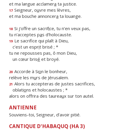
et ma langue acclamer
a
ta justice.
Seigneur, o
u
vre mes lèvres,
17
et ma bouche annoncer
a
ta louange.
Si j’offre un sacrif
i
ce, tu n’en veux pas,
18
tu n’acceptes p
a
s d’holocauste.
Le sacrifice qui plaît à Dieu,
19
c’est un espr
i
t brisé ; *
tu ne repousses pas, ô mon Dieu,
un cœur bris
é
et broyé.
Accorde à Si
o
n le bonheur,
20
relève les m
u
rs de Jérusalem.
Alors tu accepteras de justes sacrifices,
21
oblati
o
ns et holocaustes ; *
alors on offrira des taurea
u
x sur ton autel.
ANTIENNE
Souviens-toi, Seigneur, d’avoir pitié.
CANTIQUE D'HABAQUQ (HA 3)