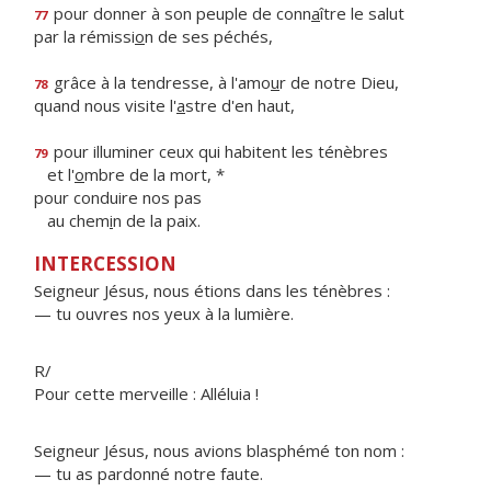
pour donner à son peuple de conn
a
ître le salut
77
par la rémissi
o
n de ses péchés,
grâce à la tendresse, à l'amo
u
r de notre Dieu,
78
quand nous visite l'
a
stre d'en haut,
pour illuminer ceux qui habitent les ténèbres
79
et l'
o
mbre de la mort, *
pour conduire nos pas
au chem
i
n de la paix.
INTERCESSION
Seigneur Jésus, nous étions dans les ténèbres :
— tu ouvres nos yeux à la lumière.
R/
Pour cette merveille : Alléluia !
Seigneur Jésus, nous avions blasphémé ton nom :
— tu as pardonné notre faute.