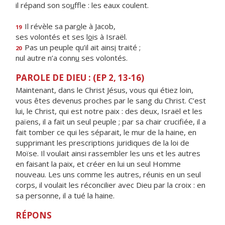
il répand son so
u
ffle : les eaux coulent.
Il révèle sa par
o
le à Jacob,
19
ses volontés et ses l
o
is à Israël.
Pas un peuple qu’il ait ains
i
traité ;
20
nul autre n’a conn
u
ses volontés.
PAROLE DE DIEU : (EP 2, 13-16)
Maintenant, dans le Christ Jésus, vous qui étiez loin,
vous êtes devenus proches par le sang du Christ. C’est
lui, le Christ, qui est notre paix : des deux, Israël et les
païens, il a fait un seul peuple ; par sa chair crucifiée, il a
fait tomber ce qui les séparait, le mur de la haine, en
supprimant les prescriptions juridiques de la loi de
Moïse. Il voulait ainsi rassembler les uns et les autres
en faisant la paix, et créer en lui un seul Homme
nouveau. Les uns comme les autres, réunis en un seul
corps, il voulait les réconcilier avec Dieu par la croix : en
sa personne, il a tué la haine.
RÉPONS