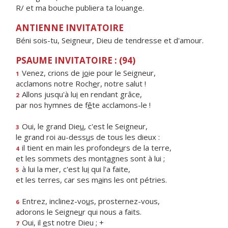
R/ et ma bouche publiera ta louange.
ANTIENNE INVITATOIRE
Béni sois-tu, Seigneur, Dieu de tendresse et d'amour.
PSAUME INVITATOIRE : (94)
Venez, crions de j
o
ie pour le Seigneur,
1
acclamons notre Roch
e
r, notre salut !
Allons jusqu'à lu
i
en rendant grâce,
2
par nos hymnes de f
ê
te acclamons-le !
Oui, le grand Die
u
, c'est le Seigneur,
3
le grand roi au-dess
u
s de tous les dieux :
il tient en main les profonde
u
rs de la terre,
4
et les sommets des mont
a
gnes sont à lui ;
à lui la mer, c'est lu
i
qui l'a faite,
5
et les terres, car ses m
a
ins les ont pétries.
Entrez, inclinez-vo
u
s, prosternez-vous,
6
adorons le Seigne
u
r qui nous a faits.
Oui, il
e
st notre Dieu ; +
7