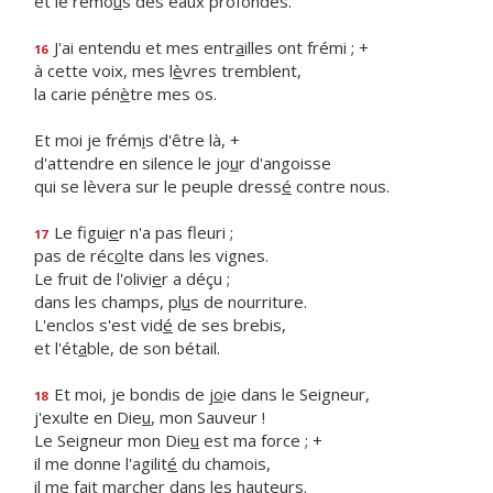
et le remo
u
s des eaux profondes.
J'ai entendu et mes entr
a
illes ont frémi ; +
16
à cette voix, mes l
è
vres tremblent,
la carie pén
è
tre mes os.
Et moi je frém
i
s d'être là, +
d'attendre en silence le jo
u
r d'angoisse
qui se lèvera sur le peuple dress
é
contre nous.
Le figui
e
r n'a pas fleuri ;
17
pas de réc
o
lte dans les vignes.
Le fruit de l'olivi
e
r a déçu ;
dans les champs, pl
u
s de nourriture.
L'enclos s'est vid
é
de ses brebis,
et l'ét
a
ble, de son bétail.
Et moi, je bondis de j
o
ie dans le Seigneur,
18
j'exulte en Die
u
, mon Sauveur !
Le Seigneur mon Die
u
est ma force ; +
il me donne l'agilit
é
du chamois,
il me fait march
e
r dans les hauteurs.