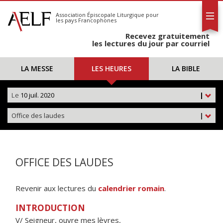
L'AELF
S'abonner
Association Épiscopale Liturgique
pour
les pays Francophones
Calendrier
Recevez gratuitement
Contact
les lectures du jour par courriel
LA MESSE
LES HEURES
LA BIBLE
Le
10 juil. 2020
|
Office des laudes
|
OFFICE DES LAUDES
Revenir aux lectures du
calendrier romain
.
INTRODUCTION
V/ Seigneur, ouvre mes lèvres,